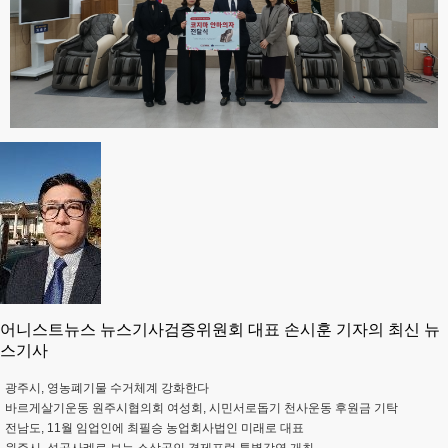
어니스트뉴스 뉴스기사검증위원회 대표 손시훈 기자의 최신 뉴
스기사
광주시, 영농폐기물 수거체계 강화한다
바르게살기운동 원주시협의회 여성회, 시민서로돕기 천사운동 후원금 기탁
전남도, 11월 임업인에 최필승 농업회사법인 미래로 대표
원주시, 성공사례로 보는 소상공인 경제포럼 특별강연 개최