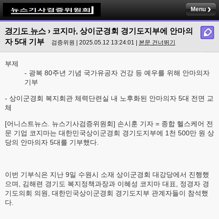
Menu
경기도 뉴스
› 코지마, 상이군경회 경기도지부에 안마의
자 5대 기부
검증위원 | 2025.05.12 13:24:01 |
본문 건너뛰기
부제
- 광복 80주년 기념 국가유공자 건강 등 예우를 위해 안마의자
기부
- 상이군경회 복지회관 체력단련실 내 노후화된 안마의자 5대 전면 교
체
[어니스트뉴스. 뉴스기사검증위원회] 손시훈 기자 = 종합 헬스케어 전
문 기업 코지마는 대한민국상이군경회 경기도지부에 1천 500만 원 상
당의 안마의자 5대를 기부했다.
이번 기부식은 지난 9일 수원시 소재 상이군경회 대강당에서 진행했
으며, 김해련 경기도 복지정책과장과 이혜성 코지마 대표, 정경자 경
기도의회 의원, 대한민국상이군경회 경기도지부 관계자들이 참석했
다.