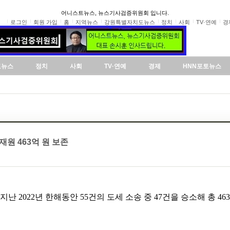
어니스트뉴스, 뉴스기사검증위원회 입니다.
로그인
회원 가입
홈
지역뉴스
강원특별자치도뉴스
정치
사회
TV·연예
경
도뉴스
정치
사회
TV·연예
경제
HNN포토뉴스
원 463억 원 보존
난 2022년 한해동안 55건의 도세 소송 중 47건을 승소해 총 4