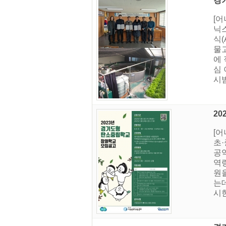
경
[
닉
식(
물
에
심
시
2
[어
초
공
역
원
는
시한