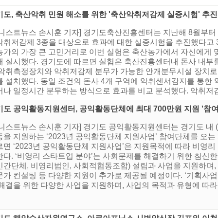
기도, 축산악취 민원 해소를 위한 '축산악취저감제 실증시험' 추진
어니스트뉴스 손시훈 기자] 경기도축산진흥센터는 지난해 8월부터 
악취저감제 3종을 대상으로 효과에 대한 실증시험을 추진했다고 3
농가의 가장 큰 고민거리로 이번 실험은 축산농가에서 자신에게 
해 실시했다. 경기도에 따르면 실험은 축산진흥센터내 돈사 내부
 악취측정장치와 악취저감제 분무가 가능한 안개분무시설 장치로
를 설치했다. 동일 조건의 돈사 4개 구역에 악취센서감지를 통한
거나 일정시간 분무하는 방식으로 효과를 비교 분석했다. 악취저감
기도 공익활동지원센터, 공익활동단체에 최대 700만원 지원 '참여
어니스트뉴스 손시훈 기자] 경기도 공익활동지원센터는 경기도 내
동을 지원하는 ‘2023년 공익활동단체 지원사업’ 참여단체를 오는
르면 ‘2023년 공익활동단체 지원사업’은 지원목적에 따라 비영리
한다. ‘비영리 스타트업 분야’는 사회문제를 해결하기 위한 참신
간단체, 비영리법인, 사회적협동조합) 설립과 사업을 지원하며, 활
문가 컨설팅 등 다양한 지원이 추가로 제공될 예정이다. ‘기획사
해결을 위한 다양한 사업을 지원하며, 사업의 목적과 유형에 따라 