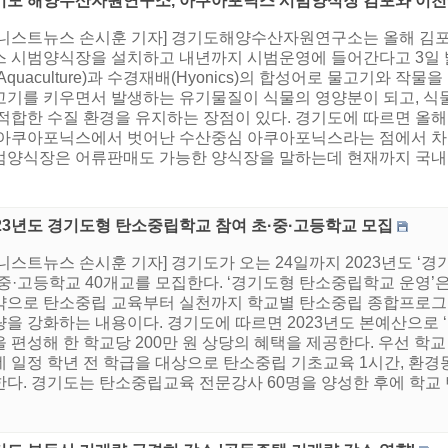
기도 해양수산자원연구소, 아쿠아포닉스 시범양식장 김포와 이천
어니스트뉴스 손시훈 기자] 경기도해양수산자원연구소는 올해 김포
스 시범양식장을 설치하고 내년까지 시범운영에 들어간다고 3일 밝
Aquaculture)과 수경재배(Hyonics)의 합성어로 물고기와 작
고기를 키우면서 발생하는 유기물질이 식물의 영양분이 되고, 식
 적합한 수질 환경을 유지하는 장점이 있다. 경기도에 따르면 올
 아쿠아포닉스에서 벗어난 수산중심 아쿠아포닉스라는 점에서 차
범양식장은 어류판매도 가능한 양식장을 말하는데 현재까지 국내 아
023년도 경기도형 탄소중립학교 참여 초·중·고등학교 모집
니스트뉴스 손시훈 기자] 경기도가 오는 24일까지 2023년도 ‘
·중·고등학교 40개교를 모집한다. ‘경기도형 탄소중립학교 운영’
약으로 탄소중립 교육부터 실천까지 학교별 탄소중립 종합프로그
량을 강화하는 내용이다. 경기도에 따르면 2023년도 본예산으로 
을 편성해 한 학교당 200만 원 상당의 혜택을 제공한다. 우선 
데 일정 학년 전 학급을 대상으로 탄소중립 기초교육 1시간, 환
다. 경기도는 탄소중립교육 전문강사 60명을 양성한 후에 학교 탄