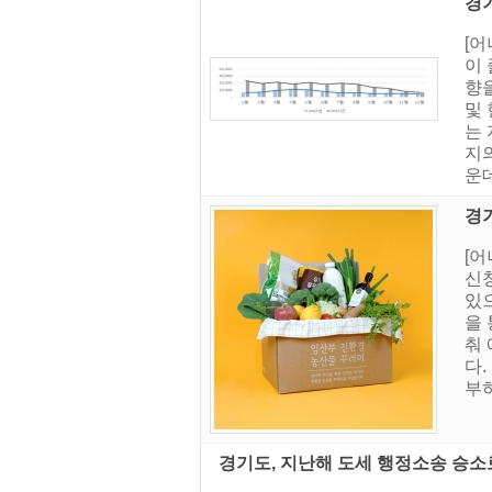
경
[어
이
향
및
는
지의
운데
경
[
신청
있으
을
춰 
다.
부하
경기도, 지난해 도세 행정소송 승소로