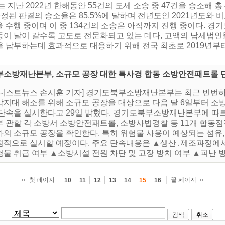
 지난 2022년 한해동안 55건의 도세 소송 중 47건을 승소해 총
확정된 판결의 승소율은 85.5%에 달하며 전년도인 2021년도와 비
송을 수행 중이며 이 중 134건의 소송은 아직까지 진행 중이다. 
이 날이 갈수록 고도로 전문화되고 있는 데다, 고액의 납세법인
 납부하는데 효과적으로 대응하기 위해 전국 최초로 2019년부
부소방재난본부, 소규모 공장 대한 특사경 합동 소방안전패트롤 
어니스트뉴스 손시훈 기자] 경기도북부소방재난본부는 최근 빈번
각지대 해소를 위해 소규모 공장을 대상으로 다음 달 6일부터 
 단속을 실시한다고 29일 밝혔다. 경기도북부소방재난본부에 따
 관할 각 소방서 소방안전패트롤, 소방사법경찰 등 11개 합동점검반
의 소규모 공장을 확인한다. 특히 위험물 사용이 예상되는 섬유, 
점적으로 실시할 예정이다. 주요 단속내용은 ▲생산․제조과정에서
물 취급 여부 ▲소방시설 전원 차단 및 고장 방치 여부 ▲피난 방화
첫 페이지
끝 페이지
10
11
12
13
14
15
16
검색
취소