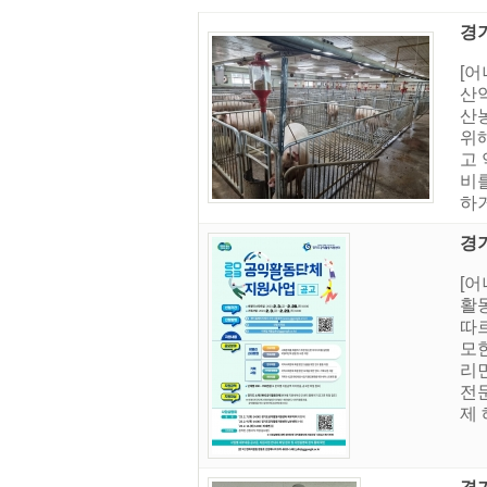
경
[
산
산
위
고
비
하
경
[
활
따
모
리민
전
제 