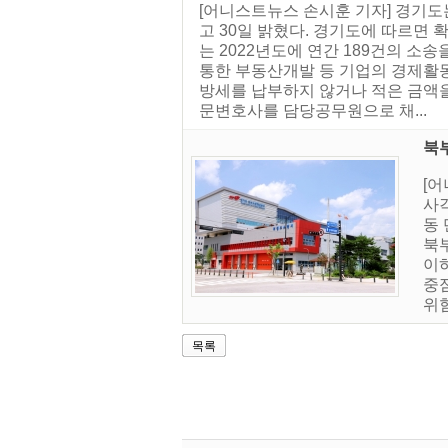
[어니스트뉴스 손시훈 기자] 경기도는
고 30일 밝혔다. 경기도에 따르면 
는 2022년도에 연간 189건의 소
통한 부동산개발 등 기업의 경제활동
방세를 납부하지 않거나 적은 금액을
문변호사를 담당공무원으로 채...
북
[
사
동
북부
이하
중
위험
목록