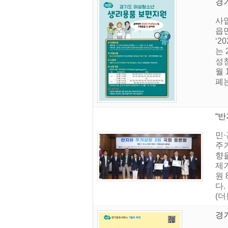
경
사업
읍
‘2
는 
성
월 
폐는
“반
민·
주거
향을
제
원
다
(더
경