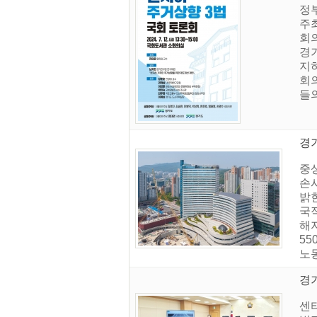
정
주
회
경
지하
회
들의
경
중상
손
밝힌
국적
해자
55
노
경
센