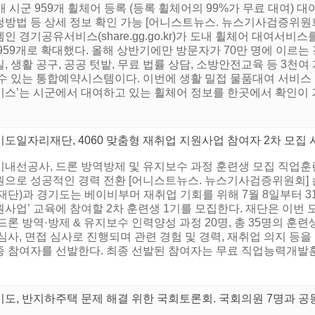
개 시군 959개 휠체어 등록 (등록 휠체어의 99%가 무료 대여) 대
청방법 등 상세 정보 확인 가능 [어니스트뉴스. 뉴스기사검증위원회
인 경기공유서비스(share.gg.go.kr)가 도내 휠체어 대여서비스를
959개로 확대했다. 올해 상반기에만 방문자가 70만 명에 이르
, 생활 공구, 공공 텃밭, 무료 법률 상담, 소방안전교육 등 3
 수 있는 통합예약시스템이다. 이번에 생활 밀접 물품대여 서비스
스’는 시군에서 대여하고 있는 휠체어 정보를 한곳에서 확인이 가
도일자리재단, 4060 맞춤형 재취업 지원사업 참여자 2차 모집 
기내선공사, 드론 방역방제 및 유지보수 과정 훈련생 모집 직업훈련
원으로 성공적인 경력 전환 [어니스트뉴스. 뉴스기사검증위원회] 
재단)과 경기도는 베이비부머 재취업 기회를 위해 7월 8일부터 31일
사업’ 교육에 참여할 2차 훈련생 1기를 모집한다. 재단은 이번 
드론 방역·방제 & 유지보수 인력양성 과정 20명, 총 35명의 훈
심사, 면접 심사로 진행되며 관련 경험 및 경력, 재취업 의지 등
종 참여자를 선발한다. 최종 선발된 참여자는 무료 직업능력개발훈련
기도, 반지하주택 문제 해결 위한 국회토론회. 국회의원 7명과 공