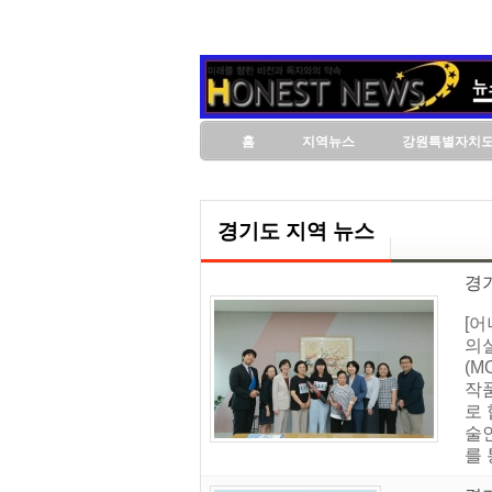
홈
지역뉴스
강원특별자치
경기도 지역 뉴스
경
[
의
(M
작품
로
술인
를