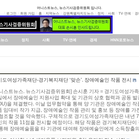
어니스트뉴스, 뉴스기사검증위원회 입니다.
로그인
회원 가입
홈
지역뉴스
강원특별자치도뉴스
정치
사회
TV·연예
경
도뉴스
정치
사회
TV·연예
경제
HNN포토뉴스
기도여성가족재단-경기복지재단 ‘맞손’. 장애예술인 작품 전시
어니스트뉴스. 뉴스기사검증위원회] 손시훈 기자 = 경기도여성가
실에서 장애예술인 지원사업 확대 및 기관의 상호 협력과 공동 
OU)을 체결했다. 이날 업무협약을 통해 양 기관은 장애예술인 작
 임대비 작가 지급, 장애예술인 작품 관리 및 홍보 등 장애를 
 협조할 것을 약속했다. 구체적으로 경기도여성가족재단은 내년 7
의 작품 11점을 전시할 예정이다. 해당 작품은 경기복지재단이 
 통해 장애예술품을 타 기관에 대여해 장애예술인에게 소득창출의 