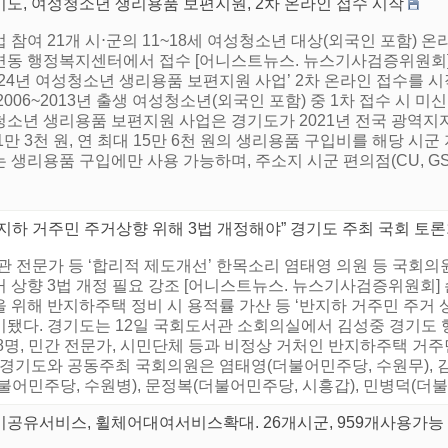
기도, 여성청소년 생리용품 보편지원, 2차 온라인 접수 시작
 참여 21개 시⋅군의 11~18세 여성청소년 대상(외국인 포함) 온
면동 행정복지센터에서 접수 [어니스트뉴스. 뉴스기사검증위원회] 
024년 여성청소년 생리용품 보편지원 사업’ 2차 온라인 접수를 시
2006~2013년 출생 여성청소년(외국인 포함) 중 1차 접수 시 
청소년 생리용품 보편지원 사업은 경기도가 2021년 전국 광역지
1만 3천 원, 연 최대 15만 6천 원의 생리용품 구입비를 해당 
 생리용품 구입에만 사용 가능하며, 주소지 시군 편의점(CU, GS25
지하 거주민 주거상향 위해 3법 개정해야” 경기도 주최 국회 토
관 전문가 등 ‘합리적 제도개선’ 한목소리 염태영 의원 등 국회의
 상향 3법 개정 필요 강조 [어니스트뉴스. 뉴스기사검증위원회] 
 위해 반지하주택 정비 시 용적률 가산 등 ‘반지하 거주민 주거 
기됐다. 경기도는 12일 국회도서관 소회의실에서 김성중 경기도 
 8명, 민간 전문가, 시민단체 등과 비정상 거처인 반지하주택 거
. 경기도와 공동주최 국회의원은 염태영(더불어민주당, 수원무), 
불어민주당, 수원병), 문정복(더불어민주당, 시흥갑), 민병덕(더불
기공유서비스, 휠체어대여서비스확대. 26개시군, 959개사용가능