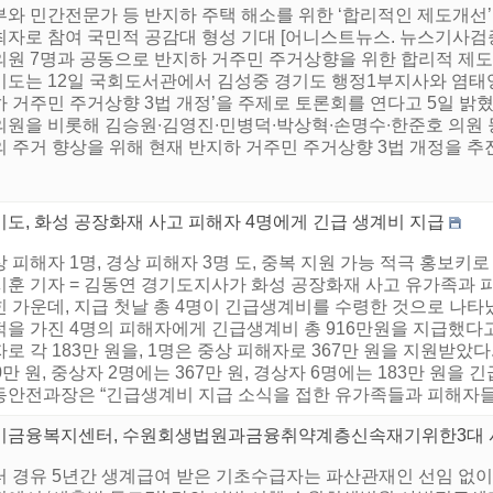
부와 민간전문가 등 반지하 주택 해소를 위한 ‘합리적인 제도개선’
최자로 참여 국민적 공감대 형성 기대 [어니스트뉴스. 뉴스기사검증
의원 7명과 공동으로 반지하 거주민 주거상향을 위한 합리적 제도
기도는 12일 국회도서관에서 김성중 경기도 행정1부지사와 염태영
 거주민 주거상향 3법 개정’을 주제로 토론회를 연다고 5일 밝
의원을 비롯해 김승원∙김영진∙민병덕∙박상혁∙손명수∙한준호 의원 
 주거 향상을 위해 현재 반지하 거주민 주거상향 3법 개정을 추진 
기도, 화성 공장화재 사고 피해자 4명에게 긴급 생계비 지급
 피해자 1명, 경상 피해자 3명 도, 중복 지원 가능 적극 홍보
시훈 기자 = 김동연 경기도지사가 화성 공장화재 사고 유가족과
 가운데, 지급 첫날 총 4명이 긴급생계비를 수령한 것으로 나타났
을 가진 4명의 피해자에게 긴급생계비 총 916만원을 지급했다고 
로 각 183만 원을, 1명은 중상 피해자로 367만 원을 지원받았
0만 원, 중상자 2명에는 367만 원, 경상자 6명에는 183만 원을
동안전과장은 “긴급생계비 지급 소식을 접한 유가족들과 피해자들이 
기금융복지센터, 수원회생법원과금융취약계층신속재기위한3대
터 경유 5년간 생계급여 받은 기초수급자는 파산관재인 선임 없