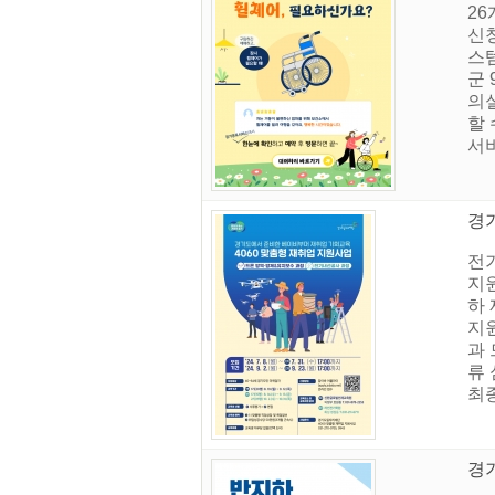
26
신
스템
군 
의실
할
서비
경기
전
지
하 
지원
과 
류 
최
경