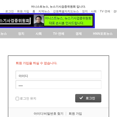
어니스트뉴스, 뉴스기사검증위원회 입니다.
로그인
회원 가입
홈
지역뉴스
강원특별자치도뉴스
정치
사회
TV·연예
경
도뉴스
정치
사회
TV·연예
경제
HNN포토뉴스
회원 가입을 하실 수 없습니다.
로그인 유지
아이디/비밀번호 찾기
회원 가입