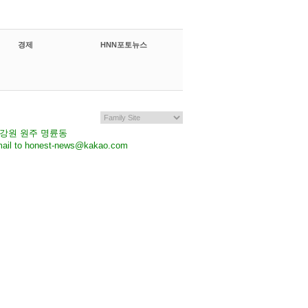
경제
HNN포토뉴스
7 강원 원주 명륜동
il to honest-news@kakao.com