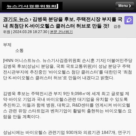
Menu
경기도 뉴스
›
김병욱 분당을 후보, 주택전시장 부지를 국
내 최첨단 K-바이오헬스 클러스터 허브로 만들 것!
검증
위원 | 2024.03.28 18:27:30 |
본문 건너뛰기
부제
소통
[HNN 어니스트뉴스. 뉴스기사검증위원회 손시훈 기자] 더불어민주당
김병욱 후보(성남시 분당을, 국회 국토교통위원)이 성남 분당구 주택
전시관부지에 추진중인 ‘바이오헬스 첨단 클러스터’를 대한민국 ‘최첨
단 K-바이오헬스 클러스터 허브’로 만들어 내겠다고 밝혔다.
김병욱 후보는 주택전시관 부지 9만 9,098㎡에 세계 최고 글로벌 제
약·바이오 기업과 국내 바이오헬스관련 대기업을 유치할 수 있도록
추진하고, 이들과 함께 병원, 대학교, R&D센터를 연계시켜 바이오헬
스 관련 유망 스타트업과 벤처기업이 활발히 출현하는 바이오헬스 요
람을 만들 계획이다.
성남시에는 바이오헬스 관련기업 930개와 의료기관 1847개, 연구기