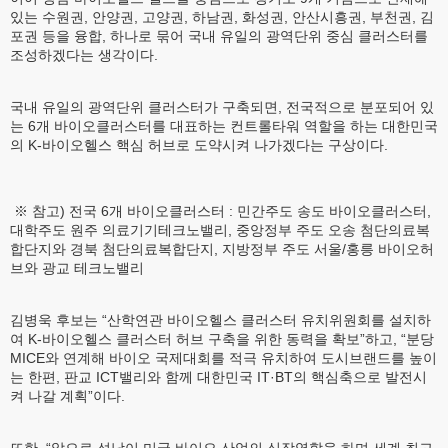
있는 수원권, 안양권, 고양권, 하남권, 화성권, 안산시흥권, 부천권, 김
포권 등을 융합, 하나로 묶어 국내 유일의 광역단위 중심 클러스터를
조성하겠다는 생각이다.
국내 유일의 광역단위 클러스터가 구축되면, 전국적으로 분포되어 있
는 6개 바이오클러스터를 대표하는 컨트롤타워 역할을 하는 대한민국
의 K-바이오헬스 핵심 허브로 도약시켜 나가겠다는 구상이다.
※ 참고) 전국 6개 바이오클러스터 : 민간주도 송도 바이오클러스터,
대학주도 원주 의료기기테크노밸리, 중앙정부 주도 오송 첨단의료복
합단지와 경북 첨단의료복합단지, 지방정부 주도 서울/홍릉 바이오허
브와 광교 테크노밸리
김병욱 후보는 “산학연관 바이오헬스 클러스터 유치위원회를 설치하
여 K-바이오헬스 클러스터 허브 구축을 위한 동력을 확보”하고, “분당
MICE와 연계해 바이오 국제대회를 적극 유치하여 도시브랜드를 높이
는 한편, 판교 ICT밸리와 함께 대한민국 IT·BT의 핵심축으로 발전시
켜 나갈 계획”이다.
또한, “앞으로 성남이 미국 바이오 산업의 심장역할을 하며 세계 최고