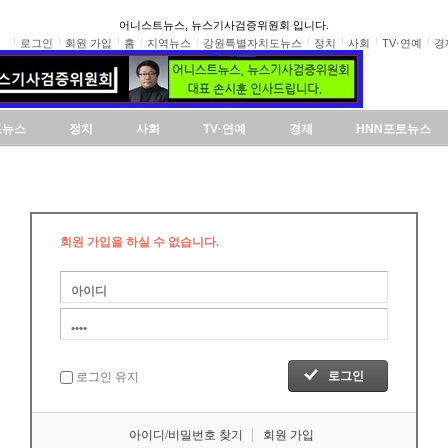
어니스트뉴스, 뉴스기사검증위원회 입니다.
로그인
회원 가입
홈
지역뉴스
강원특별자치도뉴스
정치
사회
TV·연예
경
도뉴스
정치
사회
TV·연예
경제
HNN포토뉴스
회원 가입을 하실 수 없습니다.
로그인 유지
아이디/비밀번호 찾기
회원 가입