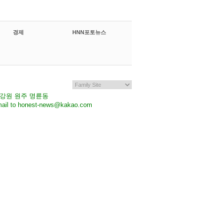
경제
HNN포토뉴스
7 강원 원주 명륜동
il to honest-news@kakao.com