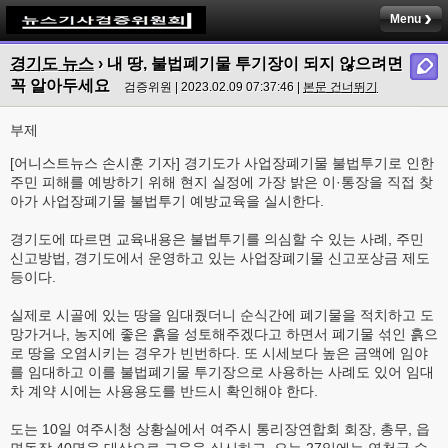
Menu
경기도 뉴스
›
내 땅, 불법폐기물 투기장이 되지 않으려면
꼭 알아두세요
검증위원 | 2023.02.09 07:37:46 |
본문 건너뛰기
부제
[어니스트뉴스 손시훈 기자] 경기도가 사업장폐기물 불법투기로 인한
주민 피해를 예방하기 위해 현지 실정에 가장 밝은 이·통장을 직접 찾
아가 사업장폐기물 불법투기 예방교육을 실시한다.
경기도에 따르면 교육내용은 불법투기를 의심할 수 있는 사례, 주민
신고방법, 경기도에서 운영하고 있는 사업장폐기물 신고포상금 제도
등이다.
실제로 시골에 있는 땅을 임대줬더니 순식간에 폐기물을 적치하고 도
망가거나, 농지에 좋은 흙을 성토해주겠다고 하면서 폐기물 섞인 흙으
로 땅을 오염시키는 경우가 빈번하다. 또 시세보다 높은 금액에 임야
를 임대하고 이를 불법폐기물 투기장으로 사용하는 사례도 있어 임대
차 계약 시에는 사용용도를 반드시 확인해야 한다.
도는 10일 여주시청 상황실에서 여주시 통리장연합회 회장, 총무, 읍