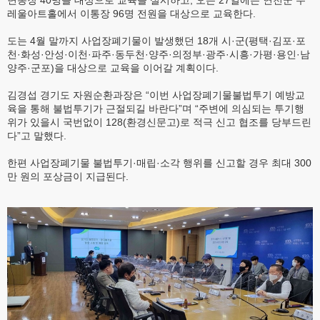
면동장 40명을 대상으로 교육을 실시하고, 오는 27일에는 연천군 수
레울아트홀에서 이통장 96명 전원을 대상으로 교육한다.
도는 4월 말까지 사업장폐기물이 발생했던 18개 시·군(평택·김포·포
천·화성·안성·이천·파주·동두천·양주·의정부·광주·시흥·가평·용인·남
양주·군포)을 대상으로 교육을 이어갈 계획이다.
김경섭 경기도 자원순환과장은 “이번 사업장폐기물불법투기 예방교
육을 통해 불법투기가 근절되길 바란다”며 “주변에 의심되는 투기행
위가 있을시 국번없이 128(환경신문고)로 적극 신고 협조를 당부드린
다”고 말했다.
한편 사업장폐기물 불법투기·매립·소각 행위를 신고할 경우 최대 300
만 원의 포상금이 지급된다.