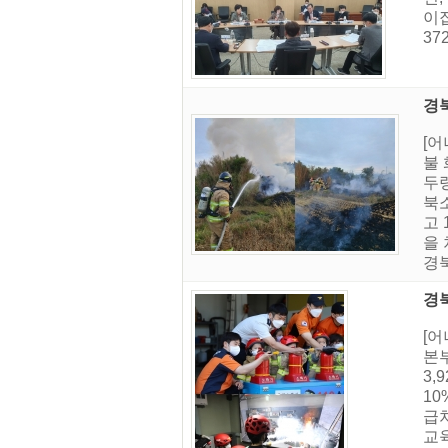
이집
37
경
[어
불
두
북소
고 
을 
경북
경
[
본
3,
10
급
교