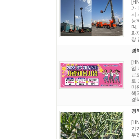
[
가
지
능
며
화
장 
경
[
업
근
로 
미
책
경북
경
[
기가
부했