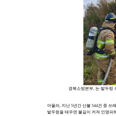
경북소방본부, 논·밭두렁 
아울러, 지난 5년간 산불 544건 중 
밭두렁을 태우면 불길이 커져 인명피해