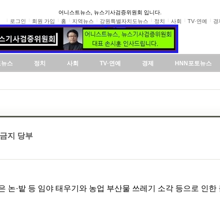
어니스트뉴스, 뉴스기사검증위원회 입니다.
로그인
회원 가입
홈
지역뉴스
강원특별자치도뉴스
정치
사회
TV·연예
경
도뉴스
정치
사회
TV·연예
경제
HNN포토뉴스
 금지 당부
은 논·밭 등 임야 태우기와 농업 부산물 쓰레기 소각 등으로 인한