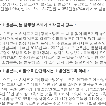
 운영 여건 등을 고려해 보육료 및 필요경비 수납한도액을 전년 대비
2천원(1.9%), 만 4세~5세 : 347천원 → 354천원(2%)) 하기로 
북소방본부, 논·밭두렁 쓰레기 소각 금지 당부
니스트뉴스 손시훈 기자] 경북소방은 논·밭 등 임야 태우기와 농
 화재가 발생하지 않도록 각별한 주의를 당부한다고 밝혔다. 최근
렁에서 화재 발생 시 불이 순식간에 주변으로 번져 대형 산불과 인
방본부에 따르면 2018년부터 2022년까지 최근 5년간 들불화재
17명이 부상을 입는 등 18명의 사상자가 발생했다. 들불화재 원인
차지했으며 부주의 중 쓰레기 소각 및 논·밭을 태우다 발생한 것이
소방본부, 논·밭두렁 쓰레기 소각 금지 당부. 들불화재와 논·밭두렁
북소방본부, 배울수록 안전해지는 소방안전교육 확대
어니스트뉴스 손시훈 기자] 경북소방본부는 도민 안전을 위한 소
부는 코로나19 시기에도 비대면 방식으로 소방안전교육을 지속해서
926회 24만8천608명에게 소방안전교육을 실시했다. 경북소방
%인 26만 명 이상 교육하는 것을 목표로 하고 있다. 소방안전교육
처치법 등으로 도내 소방서에 설치된 21개 상설교육장, 119이동
육을 받을 수 있다. 소방안전교육 주요 사항은 △연령대별로 세