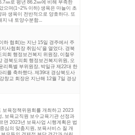
6.7㎜로 평년 86.2㎜에 비해 부족한
으며(1~2% 이하) 생육은 마늘이 초
마늘·양파 생육이 전반적으로 양호하다. 또
 내 토양수분함...
하 협회)는 지난 15일 경주에서 주
복지사협회장 취임식’을 열었다. 경북
도의회 행정보건복지 위원장, 이철우
강 경북도의회 행정보건복지위원, 오
윤리특별 부위원장, 박일규 제22대 한
리를 축하했다. 제39대 경상북도사
창교 회장은 지난해 12월 7일 경상
도 보육정책위원회를 개최하고 2023
정, 보육교직원 보수교육기관 선정과
르면 2023년 보육사업 시행계획은 법
 중심의 맞춤지원, 보육서비스 질 개
. 부모들의 경제적 부담 경감과 어린