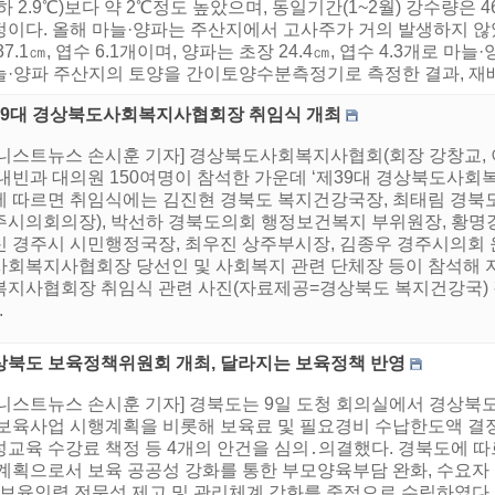
하 2.9℃)보다 약 2℃정도 높았으며, 동일기간(1~2월) 강수량은 4
정이다. 올해 마늘·양파는 주산지에서 고사주가 거의 발생하지 않았
37.1㎝, 엽수 6.1개이며, 양파는 초장 24.4㎝, 엽수 4.3개로 
늘·양파 주산지의 토양을 간이토양수분측정기로 측정한 결과, 재배지
39대 경상북도사회복지사협회장 취임식 개최
어니스트뉴스 손시훈 기자] 경상북도사회복지사협회(회장 강창교, 이
 내빈과 대의원 150여명이 참석한 가운데 ‘제39대 경상북도사회
에 따르면 취임식에는 김진현 경북도 복지건강국장, 최태림 경북
주시의회의장), 박선하 경북도의회 행정보건복지 부위원장, 황명
신 경주시 시민행정국장, 최우진 상주부시장, 김종우 경주시의회 
사회복지사협회장 당선인 및 사회복지 관련 단체장 등이 참석해 자
복지사협회장 취임식 관련 사진(자료제공=경상북도 복지건강국) 강
.
상북도 보육정책위원회 개최, 달라지는 보육정책 반영
어니스트뉴스 손시훈 기자] 경북도는 9일 도청 회의실에서 경상북
 보육사업 시행계획을 비롯해 보육료 및 필요경비 수납한도액 결
성교육 수강료 책정 등 4개의 안건을 심의․의결했다. 경북도에 따
 계획으로서 보육 공공성 강화를 통한 부모양육부담 완화, 수요자
, 보육인력 전문성 제고 및 관리체계 강화를 중점으로 수립하였다