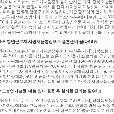
HNN 어니스트뉴스. 뉴스기사검증위원회 손시훈 기자] 경북소방본
 더 높은 70미터 굴절사다리차를 전격 배치했다고 밝혔다. 70미
 사다리를 전개해 인명구조가 가능하며, 기존 펌프차와 연계해 화
하도록 제작된 소방사다리차다. 경북소방본부에 따르면, 도내 30
, 70미터 굴절사다리차 보급을 통해 고층건축물 화재 대응력을 높
재진압 활동이 가능해 질 것이라고 전했다. 이번에 배치되는 70
많은 포항북부소방서에 우선 배치할 예정이며, 올해 1대를 추가로
북도 청년근로자 사랑채움통장으로 결혼준비 끝(OK)!
HNN 어니스트뉴스. 뉴스기사검증위원회 손시훈 기자] 경북도는 
 미혼 청년근로자를 대상으로 결혼자금 만들기 프로젝트 ‘청년근
로자 사랑채움사업은 청년근로자가 2년간 월 15만원씩(총 360만
1년 간 분기별 175만원씩(총 700만원) 추가 적립해 최종 만기 
혼 청년근로자 결혼자금 지원 사업이다. 사랑채움사업 배너 및 
국 청년정책과) 낮은 임금과 안정적인 주거 마련의 어려움으로 
도가 시대적 과제로 제시, 문제 해결책으로 마련된 사랑채움사업은 
북도농업기술원, 마늘·양파 월동 후 철저한 관리는 필수!
HNN 어니스트뉴스. 뉴스기사검증위원회 손시훈 기자] 경상북도
 다가옴에 따라 고품질을 위해 비배 관리, 병해충 방제 등 월동 
다. 도내 마늘·양파 주산지의 1월 평균기온은 영하 2.3℃로 전