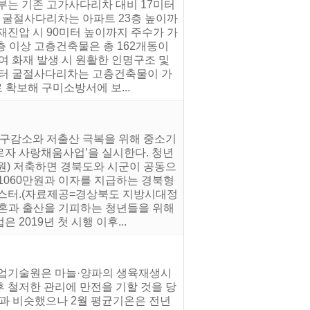
부는 기존 고가사다리차 대비 17미터
터 굴절사다리차는 아파트 23층 높이까
재진압 시 90미터 높이까지 주수가 가
층 이상 고층건축물은 총 162개동이
여 화재 발생 시 원활한 인명구조 및
미터 굴절사다리차는 고층건축물이 가
 확보해 구미소방서에 보...
인구감소와 저출산 극복을 위해 중소기
로자 사랑채움사업’을 실시한다. 청년
원) 저축하면 경북도와 시군이 공동으
시 1060만원과 이자를 지급하는 경북형
포스터.(자료제공=경상북도 지방시대정
결혼과 출산을 기피하는 청년들을 위해
2019년 첫 시행 이후...
농업기술원은 마늘·양파의 생육재생시
후 철저한 관리에 만전을 기할 것을 당
년과 비슷했으나 2월 평균기온은 전년