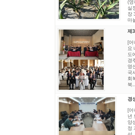
(영
실
장 
마
제
[
요
도
경
영
국
회
북..
경
[
년
양
정
선