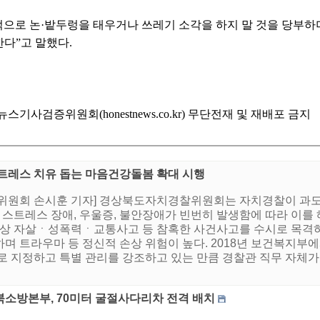
로 논·밭두렁을 태우거나 쓰레기 소각을 하지 말 것을 당부하며
한다”고 말했다.
기사검증위원회(honestnews.co.kr) 무단전재 및 재배포 금지
트레스 치유 돕는 마음건강돌봄 확대 시행
증위원회 손시훈 기자] 경상북도자치경찰위원회는 자치경찰이 과
후 스트레스 장애, 우울증, 불안장애가 빈번히 발생함에 따라 이를
성상 자살ㆍ성폭력ㆍ교통사고 등 참혹한 사건사고를 수시로 목격하
며 트라우마 등 정신적 손상 위험이 높다. 2018년 보건복지부
로 지정하고 특별 관리를 강조하고 있는 만큼 경찰관 직무 자체가 
북소방본부, 70미터 굴절사다리차 전격 배치