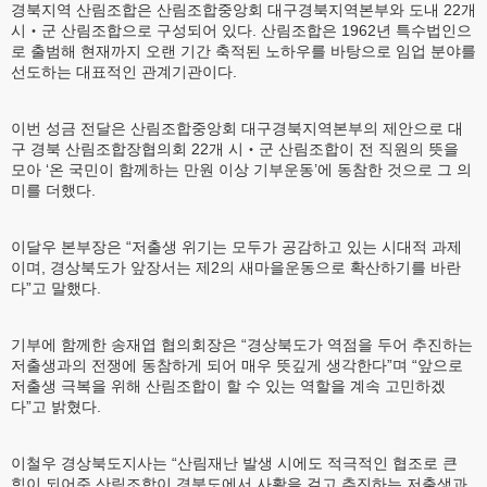
경북지역 산림조합은 산림조합중앙회 대구경북지역본부와 도내 22개
시‧군 산림조합으로 구성되어 있다. 산림조합은 1962년 특수법인으
로 출범해 현재까지 오랜 기간 축적된 노하우를 바탕으로 임업 분야를
선도하는 대표적인 관계기관이다.
이번 성금 전달은 산림조합중앙회 대구경북지역본부의 제안으로 대
구 경북 산림조합장협의회 22개 시‧군 산림조합이 전 직원의 뜻을
모아 ‘온 국민이 함께하는 만원 이상 기부운동’에 동참한 것으로 그 의
미를 더했다.
이달우 본부장은 “저출생 위기는 모두가 공감하고 있는 시대적 과제
이며, 경상북도가 앞장서는 제2의 새마을운동으로 확산하기를 바란
다”고 말했다.
기부에 함께한 송재엽 협의회장은 “경상북도가 역점을 두어 추진하는
저출생과의 전쟁에 동참하게 되어 매우 뜻깊게 생각한다”며 “앞으로
저출생 극복을 위해 산림조합이 할 수 있는 역할을 계속 고민하겠
다”고 밝혔다.
이철우 경상북도지사는 “산림재난 발생 시에도 적극적인 협조로 큰
힘이 되어준 산림조합이 경북도에서 사활을 걸고 추진하는 저출생과