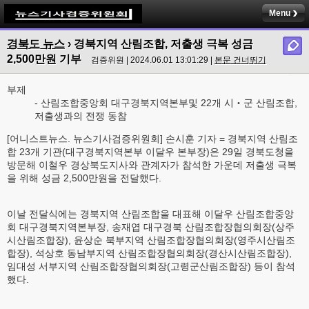
Menu
경북도 뉴스
› 경북지역 산림조합, 저출생 극복 성금
2,500만원 기부
검증위원 | 2024.06.01 13:01:29 |
본문 건너뛰기
부제
- 산림조합중앙회 대구경북지역본부및 22개 시‧군 산림조합,
저출생과의 전쟁 동참
[어니스트뉴스. 뉴스기사검증위원회] 손시훈 기자 = 경북지역 산림조
합 23개 기관(대구경북지역본부 이달우 본부장)은 29일 경북도청을
방문해 이철우 경상북도지사와 관계자가 참석한 가운데 저출생 극복
을 위해 성금 2,500만원을 전달했다.
이날 전달식에는 경북지역 산림조합을 대표해 이달우 산림조합중앙
회 대구경북지역본부장, 송재엽 대구경북 산림조합장협의회장(상주
시산림조합장), 윤상순 북부지역 산림조합장협의회장(영주시산림조
합장), 석상호 동남부지역 산림조합장협의회장(경산시산림조합장),
임대성 서부지역 산림조합장협의회장(고령군산림조합장) 등이 참석
했다.