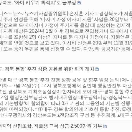
북도, ‘아이 키우기 최적지’로 급부상
어니스트뉴스. 뉴스기사검증위원회] 손시훈 기자 = 경상북도가 저출
 주거 안정을 위해 ‘다자녀 가정 이사비 지원’ 사업을 20일부터
 환경으로 도내 다자녀 가정이 주거지를 옮길 때 발생하는 경제적
 지원 대상은 2024년 1월 이후 경북으로 전입했거나 도내에서 이
자녀를 포함해 2명 이상의 자녀를 둔 다자녀 가정이다. 지원액은 
혜택을 받을 것으로 보고 있다. 이사비 신청은 20일부터 12월 31
 또는 등기 우편을 통해 신청할 수 있다. 다만, 타 공공기관 등에서
구·경북 통합’ 추진 상황 공유를 위한 회의 개최
별 대구·경북 통합 추진 진행 상황 공유 및 향후 일정 논의 [
기자 = 7월 24일(수), 14시 경북도청에서 김민재 행정안전부
호진 경상북도 기획조정실장이 한자리에 모여 대구·경북 통합 추진
월 4일 행정안전부장관·지방시대위원장·대구광역시장·경상북도지사 
’의 기본방향*에 합의함에 따라 3개 기관의 그동안의 기관별 진행
위해 마련되었다. * ①대구·경북 합의안에 기초한 통합 추진, ②
 대구광역시와 경상북도는 ▴전담조직 구성 등 추진체계, ▴대구·경
지역 산림조합, 저출생 극복 성금 2,500만원 기부