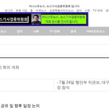
어니스트뉴스, 뉴스기사검증위원회 입니다.
로그인
회원 가입
홈
지역뉴스
강원특별자치도뉴스
정치
사회
TV·연예
경
도뉴스
정치
사회
TV·연예
경제
HNN포토뉴스
한 회의 개최
- 7월 24일 행안부 차관보,
장 참석
 공유 및 향후 일정 논의