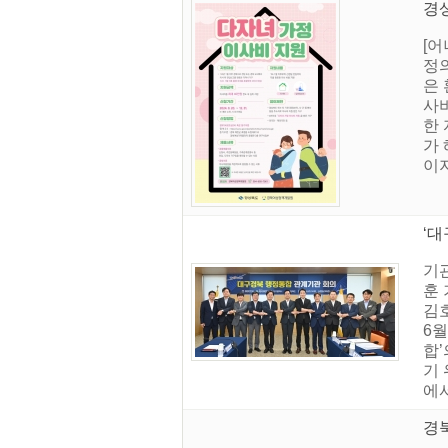
경상
[
정의
은
사비
한 
가 
이지
‘대
기관
훈 
김
6
합
기 
에서
경북