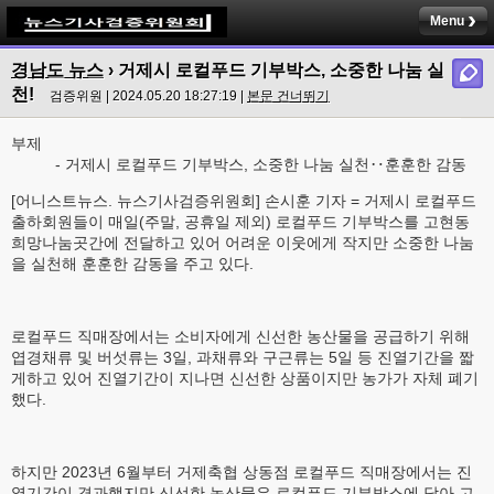
Menu
경남도 뉴스
› 거제시 로컬푸드 기부박스, 소중한 나눔 실
천!
검증위원 | 2024.05.20 18:27:19 |
본문 건너뛰기
부제
- 거제시 로컬푸드 기부박스, 소중한 나눔 실천‥훈훈한 감동
[어니스트뉴스. 뉴스기사검증위원회] 손시훈 기자 = 거제시 로컬푸드
출하회원들이 매일(주말, 공휴일 제외) 로컬푸드 기부박스를 고현동
희망나눔곳간에 전달하고 있어 어려운 이웃에게 작지만 소중한 나눔
을 실천해 훈훈한 감동을 주고 있다.
로컬푸드 직매장에서는 소비자에게 신선한 농산물을 공급하기 위해
엽경채류 및 버섯류는 3일, 과채류와 구근류는 5일 등 진열기간을 짧
게하고 있어 진열기간이 지나면 신선한 상품이지만 농가가 자체 폐기
했다.
하지만 2023년 6월부터 거제축협 상동점 로컬푸드 직매장에서는 진
열기간이 경과했지만 신선한 농산물은 로컬푸드 기부박스에 담아 고