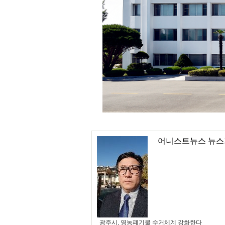
어니스트뉴스 뉴스
광주시, 영농폐기물 수거체계 강화한다