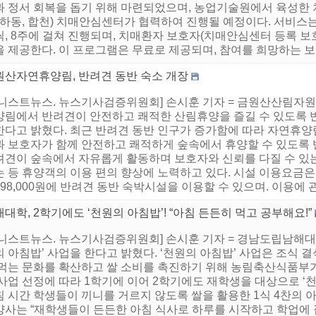
과 정서 회복을 돕기 위해 마련되었으며, 농업기술원에서 육성한 치
, 하동, 합천) 치매안심센터가 협력하여 진행될 예정이다. 서비스
씩, 8주에 걸쳐 진행되며, 치매환자 보호자(치매안심센터 등록 보
 제공한다. 이 프로그램은 무료로 제공되며, 참여를 희망하는 보호자
원산자연휴양림, 반려견 동반 숙소 개장
어니스트뉴스. 뉴스기사검증위원회] 손시훈 기자 = 금원산산림자
양림에서 반려견이 안전하고 쾌적한 산림휴양을 즐길 수 있도록 반려
한다고 밝혔다. 최근 반려견 동반 인구가 증가함에 따라 자연휴양
과 보호자가 함께 안전하고 쾌적하게 숲속에서 휴양할 수 있도록 
려견이 숲속에서 자유롭게 활동하며 보호자와 신뢰를 다질 수 있는
 등 휴양객의 이용 편의 향상에 노력하고 있다. 시설 이용요금은 주
 98,000원에 반려견 동반 숙박시설을 이용할 수 있으며. 이용에 관
대학, 2학기에도 ‘천원의 아침밥’! “아침 든든히 먹고 공부해요!”
어니스트뉴스. 뉴스기사검증위원회] 손시훈 기자 = 경남도립남해대학
 아침밥’ 사업을 한다고 밝혔다. ‘천원의 아침밥’ 사업은 조식
 먹는 문화를 확산하고 쌀 소비를 촉진하기 위해 농림축산식품부
사업 선정에 따라 1학기에 이어 2학기에도 재학생을 대상으로 ‘
침 시간 학생들이 끼니를 거르지 않도록 쌀을 활용한 1식 4찬의 
양사는 “재학생들이 든든한 아침 식사로 하루를 시작하고 학업에 집