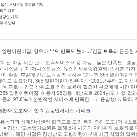
돕기 천사운동 후원금 기탁
미래로 대표
별강연 개최
 주의 당부
5 열린어린이집, 영유아 부모 만족도 높아…‘긴급 보육의 든든한 
취학 전 아동 시간 단위 보육서비스 이용 가능…높은 만족도 - 경
육 시스템 구축 [어니스트뉴스. 뉴스기사검증위원회] 손시훈 기자 
과 주말, 휴일에 긴급보육을 제공하는 ‘경남형 365 열린어린이집
다고 발표했다. 365 열린어린이집은 지난 2021년부터 도 자체
하여 근로나 긴급 상황으로 인해 보육이 필요한 부모에게 시간 단
‘365 열린어린이집’ 이용자 98명을 대상으로 2024년도 사업 결
들의 97.6%가 전반적인 서비스에 만족한다고 응답했다. 특히, 직
매환자 보호자 위한 치유농업서비스 시작
 치유농장과 치매안심센터 협력으로 도민 복지 증진 도모 [어니스
자 = 경상남도농업기술원은 올해 5개 시군의 치매환자 보호자
 밝혔다. 해당 사업은 경상남도 고향사랑기부제 기금 사업의 일환