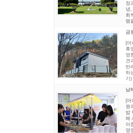
정
녕
회
램을
금
[
휴
영
견
반
하는
기)
남해
[
원의
밥
해 
아
영