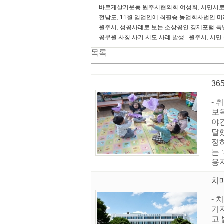
바르게살기운동 원주시협의회 여성회, 시민서로
전남도, 11월 임업인에 최필승 농업회사법인 
원주시, 성공사례로 보는 소상공인 경제포럼 특
공무원 사칭 사기 시도 사례 발생...원주시, 시민
목록
36
- 
보
야간
달했
정
는 
용자
치
-
기
고