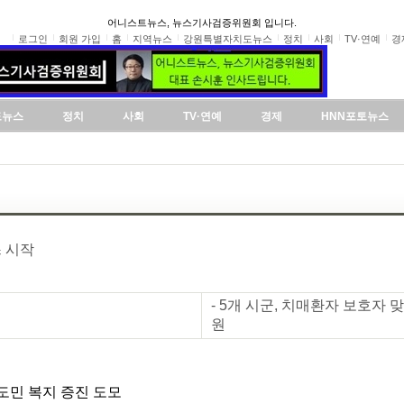
어니스트뉴스, 뉴스기사검증위원회 입니다.
로그인
회원 가입
홈
지역뉴스
강원특별자치도뉴스
정치
사회
TV·연예
경
도뉴스
정치
사회
TV·연예
경제
HNN포토뉴스
 시작
- 5개 시군, 치매환자 보호자
원
도민 복지 증진 도모