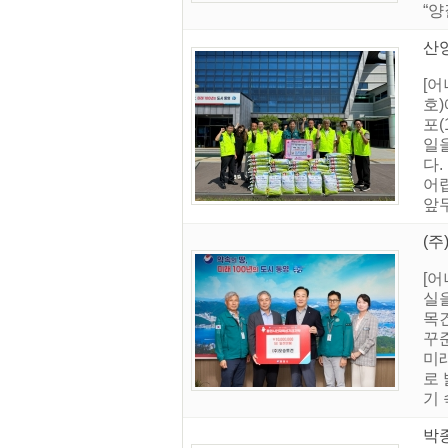
“양
산양
[
호)
포(
일
다
어
앞
(
[
실
목
꾸
미
로
기 
박