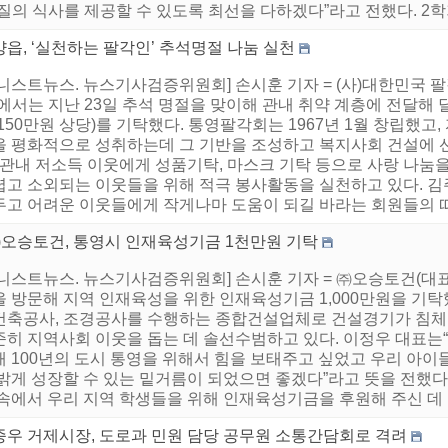
질의 식사를 제공할 수 있도록 최선을 다하겠다”라고 전했다. 2학기
읍, ‘실천하는 팔각인’ 추석명절 나눔 실천
어니스트뉴스. 뉴스기사검증위원회] 손시훈 기자 = (사)대한민국 
에서는 지난 23일 추석 명절을 맞이해 관내 취약 계층에 전달해 달
150만원 상당)를 기탁했다. 통영팔각회는 1967년 1월 창립했
을 평화적으로 성취하는데 그 기반을 조성하고 복지사회 건설에 
. 관내 저소득 이웃에게 성품기탁, 마스크 기탁 등으로 사랑 나눔
렵고 소외되는 이웃들을 위해 적극 봉사활동을 실천하고 있다. 김
두고 어려운 이웃들에게 작게나마 도움이 되길 바라는 회원들의 따뜻
주)오승토건, 통영시 인재육성기금 1천만원 기탁
어니스트뉴스. 뉴스기사검증위원회] 손시훈 기자 = ㈜오승토건(대표
을 방문해 지역 인재육성을 위한 인재육성기금 1,000만원을 기탁
건축공사, 조경공사를 수행하는 종합건설업체로 건설경기가 침체
준히 지역사회 이웃을 돕는 데 솔선수범하고 있다. 이정우 대표는“
래 100년의 도시 통영을 위해서 힘을 보태주고 싶었고 우리 아
 밝게 성장할 수 있는 밑거름이 되었으면 좋겠다”라고 뜻을 전했
속에서 우리 지역 학생들을 위해 인재육성기금을 후원해 주신 데 깊
종우 거제시장, 도로과 민원 담당 공무원 소통간담회로 격려