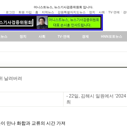
어니스트뉴스, 뉴스기사검증위원회 입니다.
로그인
회원 가입
홈
지역뉴스
강원특별자치도뉴스
정치
사회
TV·연예
경
도뉴스
정치
사회
TV·연예
경제
HNN포토뉴스
위 날려버려
- 22일, 김해시 일원에서 ‘2
최
들이 만나 화합과 교류의 시간 가져