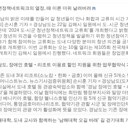
년정책네트워크의 열정, 때 이른 더위 날려버려
 경남의 밝은 미래를 만들어 갈 청년들이 만나 화합과 교류의 시간
] 손시훈 기자 = 경상남도는 22일 김해시 일원에서 도․시군 청
운데 ‘2024 도-시군 청년정책네트워크 교류회’를 개최했다고 
한 청년의 의견을 수렴하고 청년정책을 발굴하기 위한 청년참여기
크가 함께 참여하는 교류회는 도내 다양한 분야의 청년 의견을 공
째로 개최됐다. 이번 교류회는 오는 10월 열리는 제105회 전국
 개최지인 김해시 일원에서 진행했다. 네트워크 회원들은 창업문화
남도, 장애인 호텔‧리조트 이용료 할인 지원을 위한 업무협약식
기존 도내 3대 리조트(소노캄‧한화‧금호) 이어 올해 신규 5개소 발
[어니스트뉴스. 뉴스기사검증위원회] 손시훈 기자 = 경상남도(도지사
의실에서 도내 호텔 등 관광숙박업소와 함께 ‘경남 장애인 호텔‧
약’을 체결하였다. 이날 협약식에는 최만림 행정부지사와 밀양 더반
산 베니키아 호텔, 함양 웰니스호텔 인산가 등 5개 신규 협약기
버디어, 통영금호마리나리조트, 협약기관 관할 시군 및 장애인단
 장애인의 관광 여가 활성화에 뜻을 모았다. 경남도는 기존 장애인
대학, 도내 교사와 함께하는 ‘남해대학 오길 바래’ 길 걷기대회 