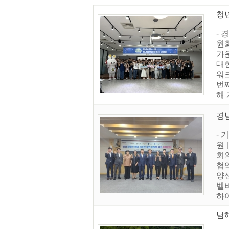
청
-
원회
가
대
워
번
해
경
- 
원 
회
협
양
벨
하여
남해