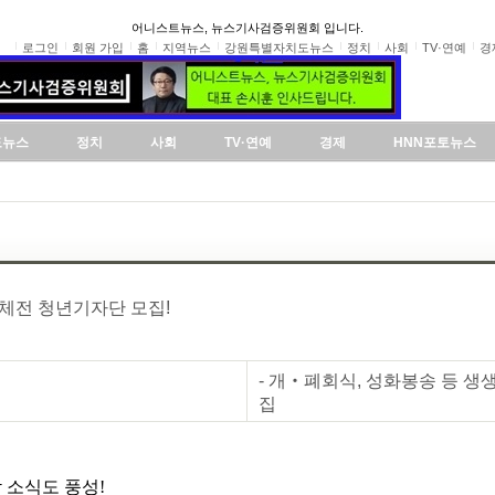
어니스트뉴스, 뉴스기사검증위원회 입니다.
로그인
회원 가입
홈
지역뉴스
강원특별자치도뉴스
정치
사회
TV·연예
경
도뉴스
정치
사회
TV·연예
경제
HNN포토뉴스
인체전 청년기자단 모집!
- 개‧폐회식, 성화봉송 등 생
집
 소식도 풍성!