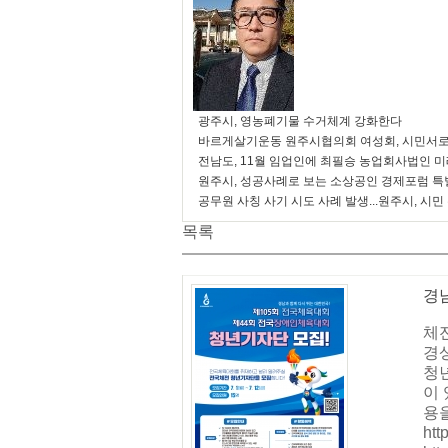
광주시, 영농폐기물 수거체계 강화한다
바르게살기운동 원주시협의회 여성회, 시민서로
전남도, 11월 임업인에 최필승 농업회사법인 
원주시, 성공사례로 보는 소상공인 경제포럼 특
공무원 사칭 사기 시도 사례 발생...원주시, 시민
목록
경
체전
경
청
이
용을
ht