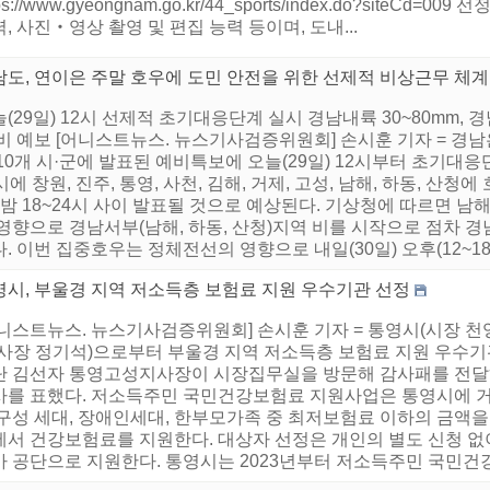
tps://www.gyeongnam.go.kr/44_sports/index.do?siteC
, 사진‧영상 촬영 및 편집 능력 등이며, 도내...
남도, 연이은 주말 호우에 도민 안전을 위한 선제적 비상근무 체계
(29일) 12시 선제적 초기대응단계 실시 경남내륙 30~80mm, 
 비 예보 [어니스트뉴스. 뉴스기사검증위원회] 손시훈 기자 = 경
10개 시·군에 발표된 예비특보에 오늘(29일) 12시부터 초기대응
시에 창원, 진주, 통영, 사천, 김해, 거제, 고성, 남해, 하동, 산
) 밤 18~24시 사이 발표될 것으로 예상된다. 기상청에 따르면
 영향으로 경남서부(남해, 하동, 산청)지역 비를 시작으로 점차 
. 이번 집중호우는 정체전선의 영향으로 내일(30일) 오후(12~18
영시, 부울경 지역 저소득층 보험료 지원 우수기관 선정
어니스트뉴스. 뉴스기사검증위원회] 손시훈 기자 = 통영시(시장 천
이사장 정기석)으로부터 부울경 지역 저소득층 보험료 지원 우수
단 김선자 통영고성지사장이 시장집무실을 방문해 감사패를 전달
사를 표했다. 저소득주민 국민건강보험료 지원사업은 통영시에 거주
 구성 세대, 장애인세대, 한부모가족 중 최저보험료 이하의 금액
에서 건강보험료를 지원한다. 대상자 선정은 개인의 별도 신청 
 공단으로 지원한다. 통영시는 2023년부터 저소득주민 국민건강보