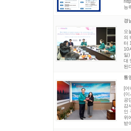
ht
능력
경
오늘
의
터 
10
일
대
된다
통
[
(
공
감
인
위
받아