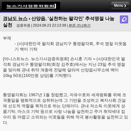
Menu
경남도 뉴스
› 산양읍, ‘실천하는 팔각인’ 추석명절 나눔
실천
검증위원 | 2024.08.23 22:13:39 |
본문 건너뛰기
부제
- (사)대한민국 팔각회 경남지구 통영팔각회, 추석 명절 이웃돕
기 백미 기탁
[어니스트뉴스. 뉴스기사검증위원회] 손시훈 기자 = (사)대한민국 팔
각회 경남지구 통영팔각회(회장 김주호)에서는 지난 23일 추석 명절
을 맞이해 관내 취약 계층에 전달해 달라며 산양읍사무소에 백미
10kg 50포(150만원 상당)를 기탁했다.
통영팔각회는 1967년 1월 창립했고, 자유수호와 세계평화를 위해 조
국통일을 평화적으로 성취하는데 그 기반을 조성하고 복지사회 건설
에 선도적 역할을 목적으로 하는 단체이다. 관내 저소득 이웃에게 성
품기탁, 마스크 기탁 등으로 사랑 나눔을 실천하고 주거 취약세대 집
수리 등 어렵고 소외되는 이웃들을 위해 적극 봉사활동을 실천하고 있
다.