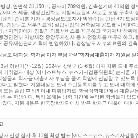
0병상, 연면적 31,150㎡, 공사비 789억원, 건축설계비 41억원
료서비스 제공, 재정건전화로 지방의료원의 새로운 모델 구축이 
위원회] 손시훈 기자 = 경상남도(도지사 박완수)는 민선 8기 도
가칭. 경상남도 서부의료원) 설립사업의 건축설계 공모를 시작한다
경남 지역민에게 양질의 의료서비스를 제공하고 국가재난 상황에 
 행정안전부 지방재정 중앙투자심사 등 사전절차를 마무리하고, 올
도 공유재산관리계획에 반영하였다. 경상남도 서부의료원의 건축 규모
남도 대학생, 학자금 이자 부담 0%! “학자금대출이자 지원금 받
23년 하반기(7~12월), 2024년 상반기(1~6월) 이자 지원 도내 
내 미취업자 대상 [어니스트뉴스. 뉴스기사검증위원회] 손시훈 기자
학생들의 학자금 대출이자 부담을 줄여 학업에 전념할 수 있도록
한다고 밝혔다. 지원대상은 도내 주민등록지를 두고 도내 대학에 
생 또는 졸업 후 5년 이내 미취업자로, 한국장학재단에서 대출받
당하는 학생이다. 특히 올해는 방학 기간에 누락된 학생들이 없도록
하였다. 지원내용은 한국장학재단에서 받은 학자금 대출에 대한 지
고!
자 선정 심사 후 11월 확정 발표 [어니스트뉴스. 뉴스기사검증위