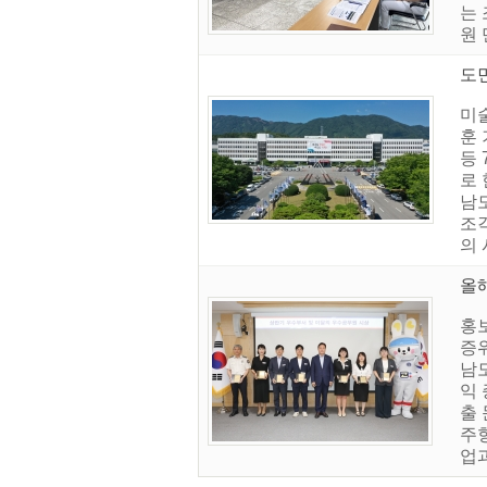
는
원 
도
미술
훈
등
로 
남도
조
의 
올
홍
증
남
익
출
주
업과