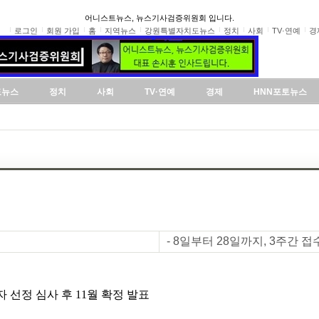
어니스트뉴스, 뉴스기사검증위원회 입니다.
로그인
회원 가입
홈
지역뉴스
강원특별자치도뉴스
정치
사회
TV·연예
경
도뉴스
정치
사회
TV·연예
경제
HNN포토뉴스
- 8일부터 28일까지, 3주간 접
 선정 심사 후 11월 확정 발표