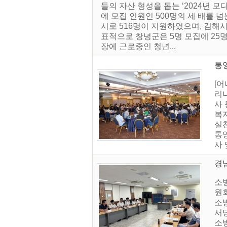
들의 자산 형성을 돕는 ‘2024년 
에 모집 인원인 500명의 세 배를
시로 516명이 지원하였으며, 김해시
표적으로 창녕군은 5명 모집에 25명
장에 근로중인 청년...
통
[
리
사 
복
실
통
사 
경
소
원회
소
서
소