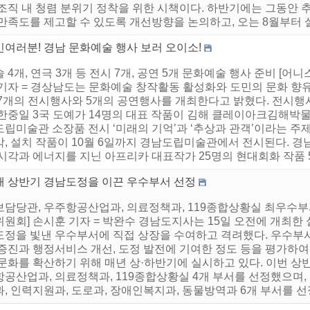
 조직 내 청렴 분위기 정착을 위한 시책이다. 하반기에는 그동안
만족도를 제고할 수 있도록 개선방향을 논의하고, 오는 8월부터 실
민여러분! 경남 문화예술 행사 보러 오이소!
 4개, 연극 3개 등 전시 7개, 공연 5개 문화예술 행사 준비 [
 기자 = 경상남도는 문화예술 창작활동 활성화와 도민의 문화 향유
 7개의 전시행사와 5개의 공연행사를 개최한다고 밝혔다. 전시행
한중일 3국 도예가 14명의 대표 작품이 김해 클레이아크김해박물
립미술관 소장품 전시 ‘미래의 기억’과 ‘추상과 관객’이라는 주제
각, 설치 작품이 10월 6일까지 경남도립미술관에서 전시된다.
시각과 에너지를 지닌 아프리카 대표작가 25명의 현대회화 작품 50점
해 상반기 경남도정을 이끈 우수부서 선정
보담당관, 우주항공산업과, 의료정책과, 119종합상황실 최우수부
위원회] 손시훈 기자 = 박완수 경남도지사는 15일 오전에 개최
도정을 빛낸 우수부서에 직접 상장을 수여하고 격려했다. 우수부
 증진과 행정서비스 개선, 도정 발전에 기여한 정도 등을 평가하
 문화를 확산하기 위해 매년 상·하반기에 실시하고 있다. 이번 
항공산업과, 의료정책과, 119종합상황실 4개 부서를 선정했으며
, 인력지원과, 도로과, 장애인복지과, 동물방역과 6개 부서를 선정했