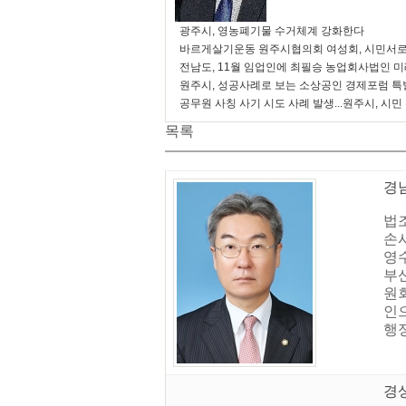
광주시, 영농폐기물 수거체계 강화한다
바르게살기운동 원주시협의회 여성회, 시민서로
전남도, 11월 임업인에 최필승 농업회사법인 
원주시, 성공사례로 보는 소상공인 경제포럼 특
공무원 사칭 사기 시도 사례 발생...원주시, 시민
목록
경
법
손
영수
부
원
인
행
경