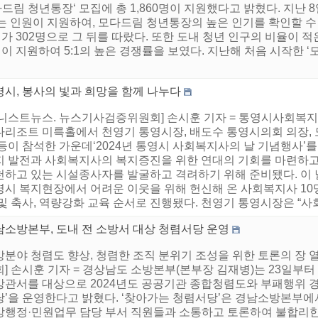
모다드림 청년통장‘ 모집에 총 1,860명이 지원했다고 밝혔다. 지난
 넘는 인원이 지원하여, 모다드림 청년통장의 높은 인기를 확인할 
가 302명으로 그 뒤를 따랐다. 또한 도내 청년 인구의 비율이 
이 지원하여 5:1의 높은 경쟁률을 보였다. 지난해 처음 시작한 
영시, 봉사의 빛과 희망을 함께 나누다
어니스트뉴스. 뉴스기사검증위원회] 손시훈 기자 = 통영시사회복지사
나리조트 미륵홀에서 천영기 통영시장, 배도수 통영시의회 의장, 도
등이 참석한 가운데‘2024년 통영시 사회복지사의 날 기념행사’를
지 발전과 사회복지사의 복지증진을 위한 연대의 기회를 마련하고
천하고 있는 시설종사자를 발굴하고 격려하기 위해 준비됐다. 이
영시 복지현장에서 어려운 이웃을 위해 헌신해 온 사회복지사 10
및 축사, 역량강화 교육 순서로 진행됐다. 천영기 통영시장은 “사회
남소방본부, 도내 전 소방서 대상 청렴서당 운영
방분야 청렴도 향상, 청렴한 조직 분위기 조성을 위한 토론의 장
] 손시훈 기자 = 경상남도 소방본부(본부장 김재병)는 23일부터 
방관서를 대상으로 2024년도 공공기관 종합청렴도와 부패행위 경
당’을 운영한다고 밝혔다. ‘찾아가는 청렴서당’은 경남소방본부에
방행정·민원업무 담당 부서 직원들과 소통하고 토론하여 불합리한