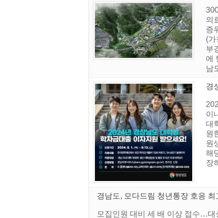
30
의
증
(
부
에
남
경상
20
이
대
원
원
해
장
경남도, 모다드림 청년통장 호응 최
모집인원 대비 세 배 이상 접수…대상