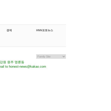
경제
HNN포토뉴스
7 강원 원주 명륜동
il to honest-news@kakao.com