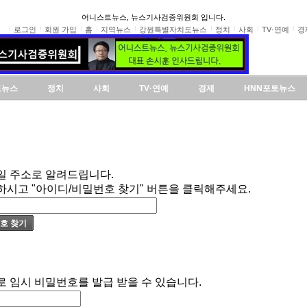
어니스트뉴스, 뉴스기사검증위원회 입니다.
로그인
회원 가입
홈
지역뉴스
강원특별자치도뉴스
정치
사회
TV·연예
경
도뉴스
정치
사회
TV·연예
경제
HNN포토뉴스
일 주소로 알려드립니다.
하시고 "아이디/비밀번호 찾기" 버튼을 클릭해주세요.
로 임시 비밀번호를 발급 받을 수 있습니다.