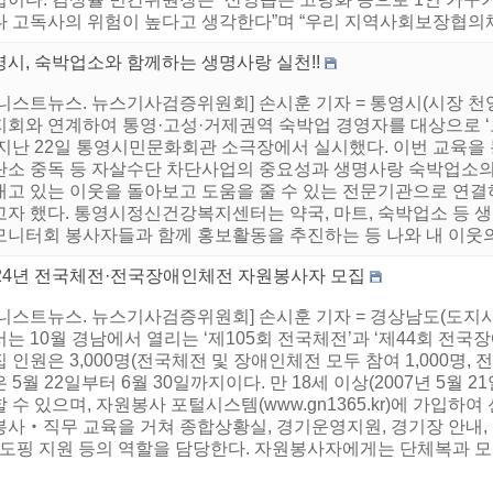
다 고독사의 위험이 높다고 생각한다”며 “우리 지역사회보장협의체
영시, 숙박업소와 함께하는 생명사랑 실천!!
어니스트뉴스. 뉴스기사검증위원회] 손시훈 기자 = 통영시(시장 
지회와 연계하여 통영·고성·거제권역 숙박업 경영자를 대상으로 
 지난 22일 통영시민문화회관 소극장에서 실시했다. 이번 교육을
탄소 중독 등 자살수단 차단사업의 중요성과 생명사랑 숙박업소의
내고 있는 이웃을 돌아보고 도움을 줄 수 있는 전문기관으로 연
고자 했다. 통영시정신건강복지센터는 약국, 마트, 숙박업소 등
모니터회 봉사자들과 함께 홍보활동을 추진하는 등 나와 내 이웃의 
024년 전국체전·전국장애인체전 자원봉사자 모집
어니스트뉴스. 뉴스기사검증위원회] 손시훈 기자 = 경상남도(도
는 10월 경남에서 열리는 ‘제105회 전국체전’과 ‘제44회 전
 인원은 3,000명(전국체전 및 장애인체전 모두 참여 1,000명, 전
 5월 22일부터 6월 30일까지이다. 만 18세 이상(2007년 5월 
 수 있으며, 자원봉사 포털시스템(www.gn1365.kr)에 가입하
봉사‧직무 교육을 거쳐 종합상황실, 경기운영지원, 경기장 안내,
 도핑 지원 등의 역할을 담당한다. 자원봉사자에게는 단체복과 모자