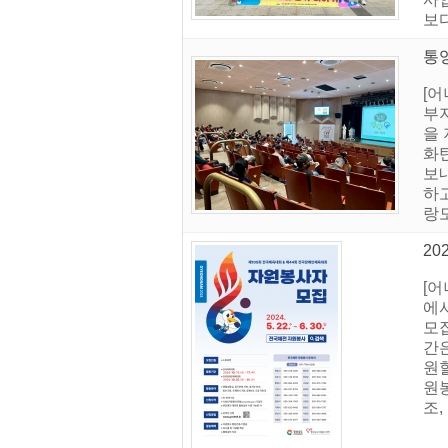
보
통
[
부
을
화
보
하
랑
2
[
에서
모집
간은
원할
원
조,