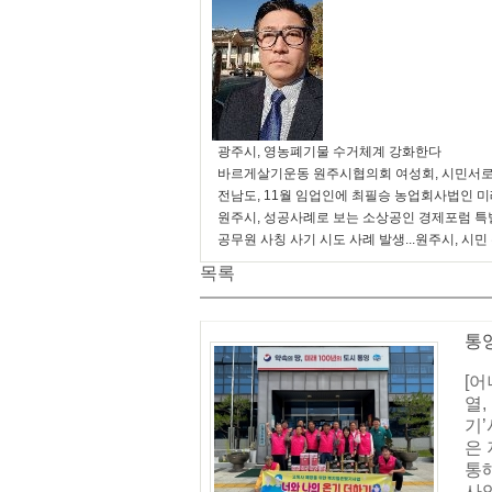
광주시, 영농폐기물 수거체계 강화한다
바르게살기운동 원주시협의회 여성회, 시민서로
전남도, 11월 임업인에 최필승 농업회사법인 
원주시, 성공사례로 보는 소상공인 경제포럼 특
공무원 사칭 사기 시도 사례 발생...원주시, 시민
목록
통
[
열
기’
은
통
사