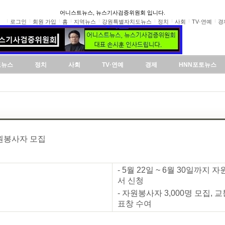
어니스트뉴스, 뉴스기사검증위원회 입니다.
로그인
회원 가입
홈
지역뉴스
강원특별자치도뉴스
정치
사회
TV·연예
경
도뉴스
정치
사회
TV·연예
경제
HNN포토뉴스
원봉사자 모집
- 5월 22일 ~ 6월 30일까지 
서 신청
- 자원봉사자 3,000명 모집
표창 수여