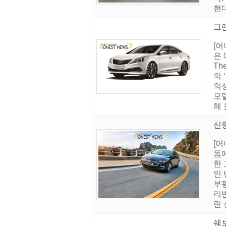
현대
그
[어
은 
Th
의 
의성
모
해 
신
[어
돔에
한 
인
부
리번
린 
쉐