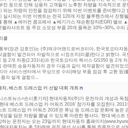
 부진 등으로 인해 상용차 고객들이 노후한 차량을 지속적으로 운
이 되는 차량의 안전을 점검하기 위해 이번 이벤트를 준비했다고 밝
지 실시되는 이번 이벤트는 전국 120개 지정 블루핸즈에서 진행
를 통해 ▲에어컨 콤프레셔 ▲배기가스 재순환장치(EGR) 밸브 
펠라샤프트 등 주요 소모성 부품 20개 품목은 10%~30%, 수리 공
 리콜
부(장관 강호인)는 (주)재규어랜드로버코리아, 한국토요타자동차
작결함이 발견되어 자발적으로 시정조치(리콜)한다고 밝혔다. 
2개 차종(2,331대)과 한국토요타의 렉서스 GS350 등 2개 차
판매한 승용자동차의 경우 다음과 같이 제작결함이 발견되었으며,
아 서비스센터에서 무상으로 수리(해당 부품 점검 후 교환 등)를 
의 설계 결함으...
차, 베스트 드레스업 카 선발 대회 개최
어니스트뉴스=손시훈기자] 현대자동차(주)가 운전자의 개성과 독
'현대 베스트 드레스업 카 어워즈 2016' 참가자를 모집한다. 201
트 드레스업 카 어워즈 2016'은 튜닝 등 드레스업 문화에 높은
개성을 담은 차량을 뽐낼 수 있도록 마련한 행사다. '현대 베스트 
하는 운전자는 오는 23일까지 현대자동차 홈페이지(www.hyunda
. 현대자동차는 총 3차례에 걸친 예선 심사를 통해 최종적으로 선