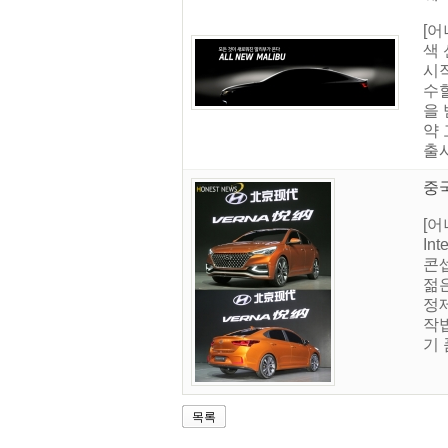
[어
색 
시
수할
을 
약 
출시
중
[어
In
콘셉
젊
정제
작
기 
목록