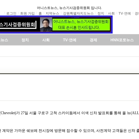
어니스트뉴스, 뉴스기사검증위원회 입니다.
로그인
회원 가입
홈
지역뉴스
강원특별자치도뉴스
정치
사회
TV·연예
경
도뉴스
정치
사회
TV·연예
경제
HNN포토뉴스
vrolet)가 27일 서울 구로구 고척 스카이돔에서 이색 신차 발표회를 통해 올 뉴(ALL
전 계약은 가까운 쉐보레 전시장에 방문해 접수할 수 있으며, 사전계약 고객들은 신차 