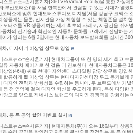
니스트뉴스=손시훈기자] 360 VR(Virtual Reality)을 통한 가
이하 부산모터쇼)’를 서울 한복판에서 관람할 수 있는 시대가 열
산모터쇼에 맞춰 현대모터스튜디오 디지털(서울 강남구 코엑스 소
 생중계는 물론, 전시관을 가상 체험할 수 있는 체험존을 설치한
가 모터쇼를 VR 생중계하는 세계 최초의 사례로, 시공간을 뛰어
자동차의 신기술과 혁신적인 자동차 문화를 고객에게 전달하는 계
이가 열리는 6월 2일에는 현대자동차 보도발표회를 실시간 360 V
대차, 디자이너 이상엽 상무로 영입
어니스트뉴스=손시훈기자] 현대차그룹이 또 한 명의 세계 최고 수
 일류 자동차 메이커로 한 걸음 더 진보한다. 현대자동차그룹은 1
 이상엽(46세) 씨를 현대디자인센터 스타일링 담당 상무로 영입한
에 합류하게 될 이상엽 상무는 현대디자인센터장 루크 동커볼케 
 디자인 전략과 방향성을 수립하는 동시에, 두 브랜드에서 개발하
재 등 전 영역에 걸쳐 디자인 혁신을 주도하게 된다. 특히 다양한
바탕으로 앞으로 제네시스 브랜드의 디자인 경쟁력을 강화하는 데 크
차, 통 큰 공임 할인 이벤트 실시
어니스트뉴스=손시훈기자] 현대자동차(주)가 오는 16일부터 상용
격과 수리 공임을 할인하고 차량을 무상으로 점검하는 통 큰 이벤