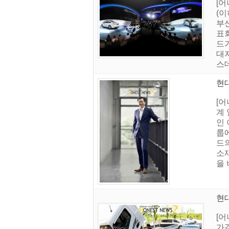
[어
(
부
표회
드
대
스데
현
[
계
인
룹
드의
소
을 
현대
[
가