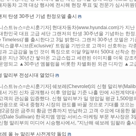
자동차 고객 대상 행사에 전시해 현장 투표 및 전문가 심사위원단
랜저 탄생 30주년 기념 한정모델 출시
니스트뉴스=손시훈기자] 현대자동차(www.hyundai.com)가 지난
대한민국 대표 고급 세단 그랜저의 탄생 30주년을 기념하는 한정모델
e Timeless)’를 출시한다고 3일 밝혔다. 그랜저 30주년 모델은 기존
‘익스클루시브(Exclusive)’ 트림을 기반으로 고객이 선호하는 
과 고급감을 높인 것이 특징으로 이달 9일부터 500대 선착순 한
델은 지난 30년간 쌓아온 고급스럽고 세련된 이미지를 더욱 강조
운영되고 ▲30주년 엠블럼을 비롯한 차별화된 외관 디자인 ▲고급 
형 말리부 전성시대 열었다
니스트뉴스=손시훈기자] 쉐보레(Chevrolet)의 신형 말리부(Malib
서 가진 신차 공개행사 이후 영업일 기준 나흘 만에 사전계약대수 
고객의 관심을 입증했다. 신형 말리부가 일 영업일 평균 1,500
 반응으로 국내 중형차 시장의 판도를 바꿀 것으로 기대를 모으는
평2공장은 금주의 황금 연휴까지 반납하고 고객 수요에 대응한 물량
(Dale Sullivan) 한국지엠 영업·서비스·마케팅 부문 부사장은
신형 말리부의 미디어 시승행사에서, “지난해 쉐보레 임팔라 출시에
보레 올 뉴 말리부 사전계약 돌입