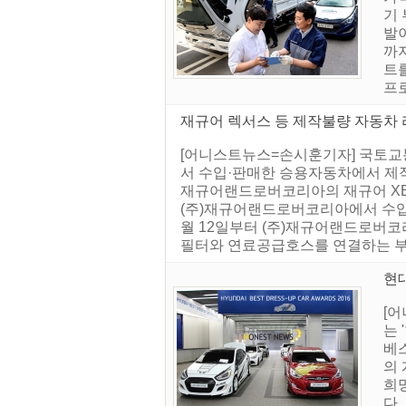
기
발
까
트
프로
재규어 렉서스 등 제작불량 자동차
[어니스트뉴스=손시훈기자] 국토교통
서 수입·판매한 승용자동차에서 제
재규어랜드로버코리아의 재규어 XE 등 
(주)재규어랜드로버코리아에서 수입·
월 12일부터 (주)재규어랜드로버코리
필터와 연료공급호스를 연결하는 부품
현대
[
는 
베스
의 
희망
다