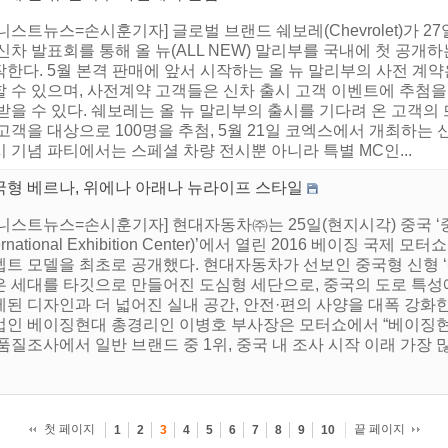
니스트뉴스=손시훈기자] 글로벌 브랜드 쉐보레(Chevrolet)가 
신차 발표회를 통해 올 뉴(ALL NEW) 말리부를 국내에 첫 공개
작한다. 5월 본격 판매에 앞서 시작하는 올 뉴 말리부의 사전 계
 수 있으며, 사전계약 고객들은 신차 출시 고객 이벤트에 추첨을
받을 수 있다. 쉐보레는 올 뉴 말리부의 출시를 기다려 온 고객의
고객을 대상으로 100명을 추첨, 5월 21일 코엑스에서 개최하는 
 기념 파티에서는 스페셜 차량 전시뿐 아니라 특별 MC인...
국형 베르나, 위에나 아래나 뉴라이프 스타일
니스트뉴스=손시훈기자] 현대자동차㈜는 25일(현지시각) 중국 ‘중
ternational Exhibition Center)’에서 열린 2016 베이징 국
트 모델을 최초로 공개했다. 현대자동차가 선보인 중국형 신형 ‘베
은 세대를 타깃으로 만들어진 도심형 세단으로, 중국의 도로 특성
된 디자인과 더 넓어진 실내 공간, 안전·편의 사양을 대폭 강화
법인 베이징현대 총경리인 이병호 부사장은 모터쇼에서 “베이징현
품질조사에서 일반 브랜드 중 1위, 중국 내 조사 시작 이래 가장 많.
첫 페이지
끝 페이지
1
2
3
4
5
6
7
8
9
10