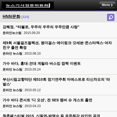
Menu
HNN문화
[124]
강혜정, “타블로, 우주의 우주의 우주만큼 사랑”
온라인뉴스팀
2015.09.20
제9회 서울걸즈컬렉션, 원더걸스·에이핑크·갓세븐·몬스타엑스·여자
친구 출연 확정
온라인 뉴스팀
2015.08.10
가수 바다, 홍대-건대 게릴라 버스킹 깜짝 이벤트
온라인 뉴스팀
2015.05.24
부산시립교향악단 제510회 정기연주회 마에스트로 리신차오의 '라
발스'
온라인 뉴스팀
2015.05.12
가수 바다 콘서트 '디 오션', 전 SES 멤버 슈 게스트 출연
온라인 뉴스팀
2015.04.23
청춘페스티벌 2015, 신동엽-박명수 등 우주최강 라인업 공개