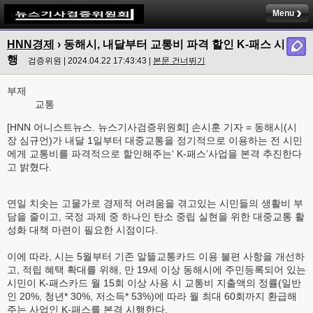
Menu
HNN경제
›
동해시, 내달부터 교통비 파격 할인 K-패스 시
행
검증위원 | 2024.04.22 17:43:43 |
본문 건너뛰기
부제
교통
[HNN 어니스트뉴스. 뉴스기사검증위원회] 손시훈 기자 = 동해시(시
장 심규언)가 내달 1일부터 대중교통을 정기적으로 이용하는 전 시민
에게 교통비를 파격적으로 할인해주는‘ K-패스’사업을 본격 추진한다
고 밝혔다.
연일 치솟는 고물가로 경제적 어려움을 겪고있는 시민들의 생활비 부
담을 줄이고, 국정 과제 중 하나인 탄소 중립 실현을 위한 대중교통 활
성화 대책 마련이 필요한 시점이다.
이에 따라, 시는 5월부터 기존 알뜰교통카드 이용 불편 사항을 개선하
고, 적립 혜택 확대를 위해, 만 19세 이상 동해시에 주민등록되어 있는
시민이 K-패스카드 월 15회 이상 사용 시 교통비 지출액의 정률(일반
인 20%, 청년* 30%, 저소득* 53%)에 따라 월 최대 60회까지 환급해
주는 사업인 K-패스를 본격 시행한다.