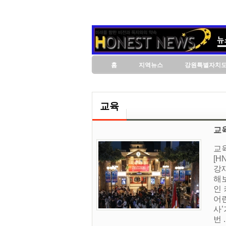
홈
지역뉴스
강원특별자치
교육
교육
교육
[
강재
해
인
어
사
번 .