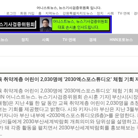
어니스트뉴스, 뉴스기사검증위원회 입니다.
로그인
회원 가입
홈
지역뉴스
강원특별자치도뉴스
정치
사회
TV·연예
경
도뉴스
정치
사회
TV·연예
경제
HNN포토뉴스
 취약계층 어린이 2,030명에 '2030엑스포스튜디오' 체험 기회 
 취약계층 어린이 2,030명에 '2030엑스포스튜디오' 체험 기회
HNN 어니스트뉴스. 뉴스기사검증위원회 손시훈 기자] 부산시(시
형)은 지난 4월 한 달 동안 교육 취약계층 어린이 2,030명을 
보는 기회를 제공했다고 밝혔다. 시와 키자니아 부산은 지난 3월
 키자니아 부산 내부에 <2030엑스포스튜디오(6층)>를 운영한다
린이들에게 2030부산세계박람회 개최의미와 당위성을 설명하고,
’가 돼 각종 활동을 펼치면서 2030부산세계박람회를 홍보해보는 
..