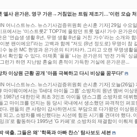
롯 엘사 은가은, 영구 가은→거침없는 트림 제조기…‘이런 모습 처
NN 어니스트뉴스. 뉴스기사검증위원회 손시훈 기자] 29일 수요일
프에서는 ‘미스트롯2’ TOP7에 올랐던 트롯 엘사! 가수 은가은
은 ‘연습생 생활 8년, 무명 생활 8년을 거친 가수’라는 소개와 
 이분 팬이에요!”라는 고백과 함께 “저도 (8년 정도로) 무명이 
지수 높은 MC 현영과 은가은의 티키타카, 그리고 오랜 무명생활을
서 확인할 수 있다. 아재美 ‘폴폴’ 나는 은가은의 ‘반전 가득’ 싱
 그런가 하면 지난밤 혼술의 흔적이 가득한 거실에 은가은은...
차 이상원 근황 공개 '아픔 극복하고 다시 비상을 꿈꾸다!'
NN 어니스트뉴스. 뉴스기사검증위원회 손시훈 기자] 오늘(26일) 
큐 마이웨이에서는 '0세대 아이돌 그룹' 소방차의 원년 멤버 이상
은 1987년 대한민국 최초 3인조 아이돌 댄스그룹 소방차로 데뷔
 돌고 마이크를 던지는 등 당시 국내에서 생소했던 파격적인 퍼포
켰다. 팬들의 큰 사랑이 감사하면서도 부담으로 다가왔던 이상원은
 되고, 소방차를 배신했다는 시선에 힘든 시기를 견뎌야 했다. 이
'잉크'로 활동하다 1995년 'G 카페'로 소방차의 재결합이 이뤄져 활
박 색출, 그들은 왜' '학폭과 아빠 찬스' 탐사보도 세븐