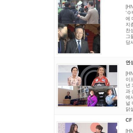
[H
‘수
에
지
찬
그
당
연상
[H
이프
년 
과 
에서
널
닭살
CF
[H