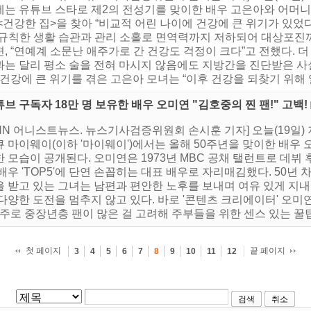
에는 유튜브 스타로 제2의 전성기를 맞이한 배우 고은아와 어머니
<건강한 집>을 찾아 “비교적 어린 나이에 건강에 큰 위기가 있었
불규칙한 생활 습관과 관리 소홀로 면역력까지 저하되어 대상포진
, “연예계 소문난 애주가로 간 건강도 걱정이 크다”고 전했다. 
과는 달리 평소 술을 전혀 마시지 않음에도 지방간을 진단받은 
 건강에 큰 위기를 겪은 고은아 모녀는 “이후 건강을 되찾기 위해 열
브 구독자 18만 명 보유한 배우 오미연 "김호중의 찐 팬!" 고백!
NN 어니스트뉴스. 뉴스기사검증위원회 손시훈 기자] 오늘(19일) 
 마이웨이(이하 '마이웨이')에서는 올해 50주년을 맞이한 배우 
 모습이 공개된다. 오미연은 1973년 MBC 공채 탤런트로 데뷔
배우 'TOP5'에 단연 손꼽히는 대표 배우로 자리매김했다. 50년
 받고 있는 그녀는 남편과 편안한 노후를 보내며 여유 있게 지내도
 다양한 도전을 멈추지 않고 있다. 바로 '콘텐츠 크리에이터' 오
 주로 중장년층 팬이 많은 걸 고려해 주부들을 위한 센스 있는 꿀팁
첫 페이지
끝 페이지
3
4
5
6
7
8
9
10
11
12
검색
취소