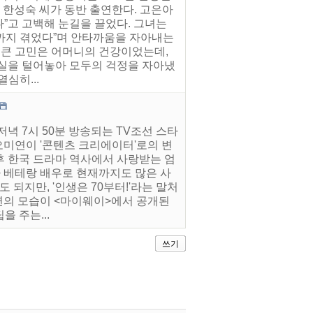
 한성숙 씨가 동반 출연한다. 고은아
다”고 고백해 눈길을 끌었다. 그녀는
까지 겪었다”며 안타까움을 자아내는
더 큰 고민은 어머니의 건강이었는데,
사실을 털어놓아 모두의 걱정을 자아냈
심히...
저녁 7시 50분 방송되는 TV조선 스타
오미연이 '콘텐츠 크리에이터'로의 변
 후 한국 드라마 역사에서 사랑받는 엄
 차 베테랑 배우로 현재까지도 많은 사
 되지만, '인생은 70부터!'라는 말처
미연의 모습이 <마이웨이>에서 공개된
을 주는...
쓰기