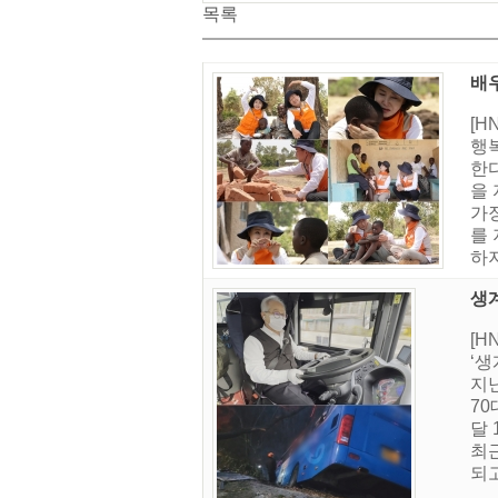
목록
배
[H
행
한
을
가장
를 
하지
생
[H
‘생
지난
70
달
최
되고