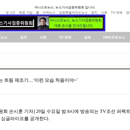
어니스트뉴스, 뉴스기사검증위원회 입니다.
로그인
회원 가입
홈
지역뉴스
강원특별자치도뉴스
정치
사회
TV·연예
경
도뉴스
정치
사회
TV·연예
경제
HNN포토뉴스
는 트림 제조기…‘이런 모습 처음이야~’
회 손시훈 기자] 29일 수요일 밤 8시에 방송되는 TV조선 퍼펙트
해 싱글라이프를 공개한다.