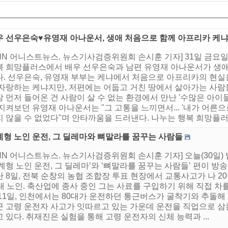
우 선우은숙♥유영재 아나운서, 생애 처음으로 함께 아프리카 케
NN 어니스트뉴스. 뉴스기사검증위원회 손시훈 기자] 31일 금요일
복 희망플러스에서 배우 선우은숙과 남편 유영재 아나운서가 생애
다. 선우은숙, 유영재 부부는 케냐에서 처음으로 아프리카의 현실
 자랑하는 케냐지만, 저편에는 어둡고 거친 땅에서 살아가는 사람
 먼저 들어온 건 사람이 살 수 없는 환경에서 만난 '수많은 아이
지켜보던 유영재 아나운서는 "그 고통을 느끼면서... '내가 어른으
 않을 수 없었다"며 안타까움을 드러낸다. 나누는 행복 희망플러스 
계형 노인 운전, 그 딜레마와 뼈말라를 꿈꾸는 사람들
NN 어니스트뉴스. 뉴스기사검증위원회 손시훈 기자] 오늘(30일)
계형 노인 운전, 그 딜레마’와 ‘뼈말라를 꿈꾸는 사람들’ 편이 방송된
 8일, 전북 순창의 농협 조합장 투표 현장에서 교통사고가 나 
대 노인. 축산업에 종사 중인 그는 사료를 구입하기 위해 직접 차
 11일, 인천에서는 80대가 운전하던 통근버스가 굴착기와 추돌해
근 고령 운전자 사고가 잇따르고 있는 가운데 운전을 직업으로 삼는
 있다. 취재진은 실험을 통해 고령 운전자의 신체 능력과 ...