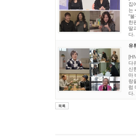
집
는 
“
한편
딸
다.
유튜
[H
다큐
신한
마 
랑을
럼
다.
목록