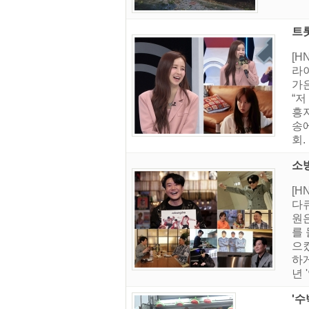
트
[H
라이
가은
“저
흥
송에
회.
소방
[H
다
원
를
으
하게
년 
'수