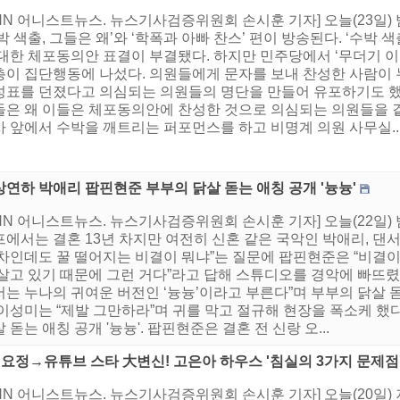
NN 어니스트뉴스. 뉴스기사검증위원회 손시훈 기자] 오늘(23일)
박 색출, 그들은 왜’와 ‘학폭과 아빠 찬스’ 편이 방송된다. ‘수박 색
 대한 체포동의안 표결이 부결됐다. 하지만 민주당에서 ‘무더기 
층이 집단행동에 나섰다. 의원들에게 문자를 보내 찬성한 사람이 
성표를 던졌다고 의심되는 의원들의 명단을 만들어 유포하기도 했다.
들은 왜 이들은 체포동의안에 찬성한 것으로 의심되는 의원들을 겉
사 앞에서 수박을 깨트리는 퍼포먼스를 하고 비명계 의원 사무실..
연하 박애리 팝핀현준 부부의 닭살 돋는 애칭 공개 '늉늉'
NN 어니스트뉴스. 뉴스기사검증위원회 손시훈 기자] 오늘(22일)
에서는 결혼 13년 차지만 여전히 신혼 같은 국악인 박애리, 댄서
차인데도 꿀 떨어지는 비결이 뭐냐”는 질문에 팝핀현준은 “비결이 
살고 있기 때문에 그런 거다”라고 답해 스튜디오를 경악에 빠뜨렸다
는 누나의 귀여운 버전인 ‘늉늉’이라고 부른다”며 부부의 닭살 
 이성미는 “제발 그만하라”며 귀를 막고 절규해 현장을 폭소케 했
 돋는 애칭 공개 '늉늉'. 팝핀현준은 결혼 전 신랑 오...
 요정→유튜브 스타 大변신! 고은아 하우스 '침실의 3가지 문제점
NN 어니스트뉴스. 뉴스기사검증위원회 손시훈 기자] 오늘(20일)