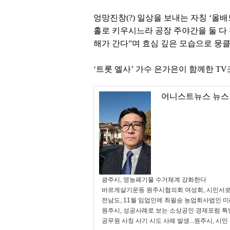
엉망진창(?) 일상을 보내는 자칭 ‘올
홀로 키우시느라 공장 주야간을 둘 다 
해가 간다”며 효심 깊은 모습으로 뭉
‘트롯 엘사’ 가수 은가은이 함께한 TV
어니스트뉴스 뉴스
광주시, 영농폐기물 수거체계 강화한다
바르게살기운동 원주시협의회 여성회, 시민서로
전남도, 11월 임업인에 최필승 농업회사법인 
원주시, 성공사례로 보는 소상공인 경제포럼 특
공무원 사칭 사기 시도 사례 발생...원주시, 시민