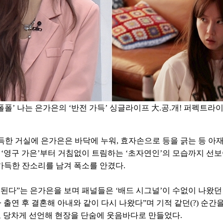
폴폴’ 나는 은가은의 ‘반전 가득’ 싱글라이프 大.공.개! 퍼펙트라이프
득한 거실에 은가은은 바닥에 누워, 효자손으로 등을 긁는 등 아재
 ‘영구 가은’부터 거침없이 트림하는 ‘초자연인’의 모습까지 선
가득한 잔소리를 남겨 폭소를 안겼다.
정된다”는 은가은을 보며 패널들은 ‘배드 시그널’이 수없이 나왔던
 출연 후 결혼해 아내와 같이 다시 나왔다”며 기적 같던(?) 순간
고 당차게 선언해 현장을 단숨에 웃음바다로 만들었다.