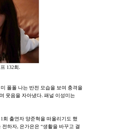
 132회.
미 폴폴 나는 반전 모습을 보여 충격을
보여 웃음을 자아냈다. 패널 이성미는
 1회 출연자 양준혁을 떠올리기도 했
을 전하자, 은가은은 “생활을 바꾸고 결