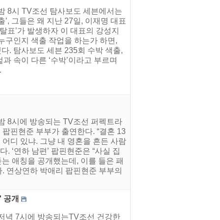
 밤 8시 TV조선 탐사보도 세븐에서는
출’, 그들은 왜 지난 27일, 이재명 대표
이탈표’가 발생하자 이 대표의 강성지
누구인지 색출 작업을 하는가 하면,
 탐사보도 세븐 235회 수박 색출,
과 속이 다른 ‘수박’이라고 부르며
.
 밤 8시에 방송되는 TV조선 퍼펙트라
 팝핀현준 부부가 출연한다. “결혼 13
어디 있냐. 그냥 내 영혼을 흔든 사람
. ‘연하 남편’ 팝핀현준은 “사실 집
돋는 애칭을 공개했는데, 이를 들은 패
다. 연상연하 박애리 팝핀현준 부부의
' 공개
 저녁 7시에 방송되는TV조선 건강한