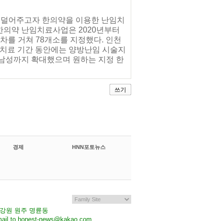
을 덜어주고자 한의약을 이용한 난임치
한의약 난임치료사업은 2020년부터
를 거쳐 78개소를 지정했다. 인천
치료 기간 동안에는 양방난임 시술지
 남성까지 확대했으며 원하는 지정 한
쓰기
경제
HNN포토뉴스
7 강원 원주 명륜동
il to honest-news@kakao.com