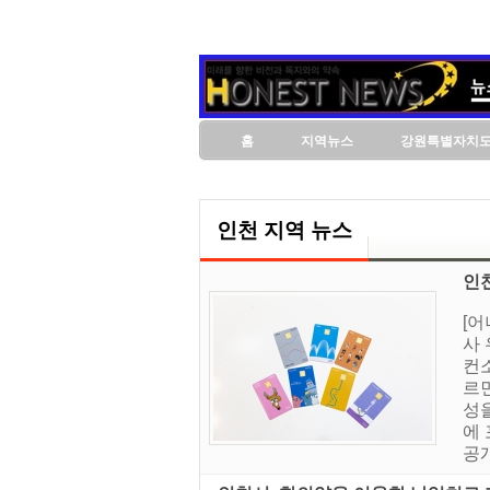
홈
지역뉴스
강원특별자치
인천 지역 뉴스
인
[
사
컨소
르
성
에
공개