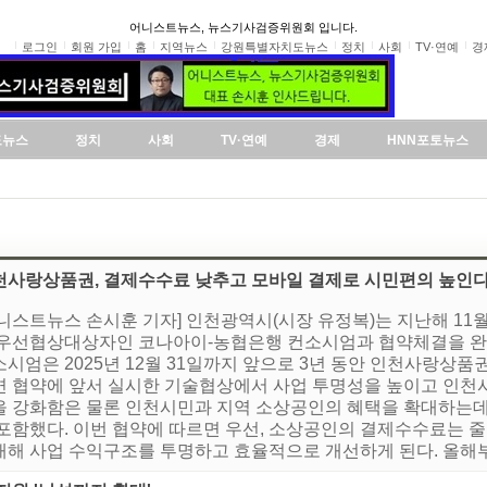
어니스트뉴스, 뉴스기사검증위원회 입니다.
로그인
회원 가입
홈
지역뉴스
강원특별자치도뉴스
정치
사회
TV·연예
경
도뉴스
정치
사회
TV·연예
경제
HNN포토뉴스
천사랑상품권, 결제수수료 낮추고 모바일 결제로 시민편의 높인
어니스트뉴스 손시훈 기자] 인천광역시(시장 유정복)는 지난해 1
 우선협상대상자인 코나아이-농협은행 컨소시엄과 협약체결을 완
시엄은 2025년 12월 31일까지 앞으로 3년 동안 인천사랑상품
면 협약에 앞서 실시한 기술협상에서 사업 투명성을 높이고 인천
을 강화함은 물론 인천시민과 지역 소상공인의 혜택을 확대하는데
 포함했다. 이번 협약에 따르면 우선, 소상공인의 결제수수료는 
해 사업 수익구조를 투명하고 효율적으로 개선하게 된다. 올해부터 