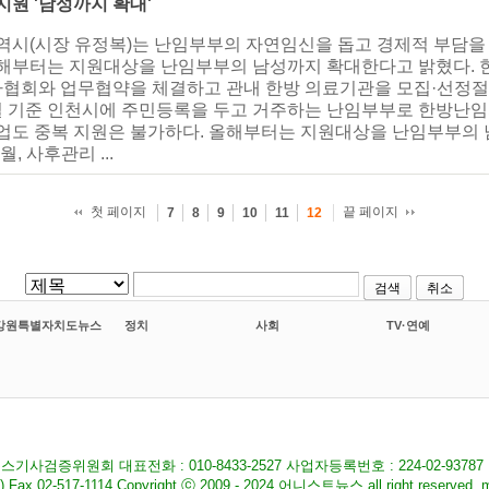
지원 '남성까지 확대'
광역시(시장 유정복)는 난임부부의 자연임신을 돕고 경제적 부담
올해부터는 지원대상을 난임부부의 남성까지 확대한다고 밝혔다. 
협회와 업무협약을 체결하고 관내 한방 의료기관을 모집·선정절차
 기준 인천시에 주민등록을 두고 거주하는 난임부부로 한방난임
사업도 중복 지원은 불가하다. 올해부터는 지원대상을 난임부부의
 사후관리 ...
첫 페이지
끝 페이지
7
8
9
10
11
12
검색
취소
강원특별자치도뉴스
정치
사회
TV·연예
기사검증위원회 대표전화 : 010-8433-2527 사업자등록번호 : 224-02-9378
517-1114 Copyright ⓒ 2009 - 2024 어니스트뉴스 all right reserved. ma