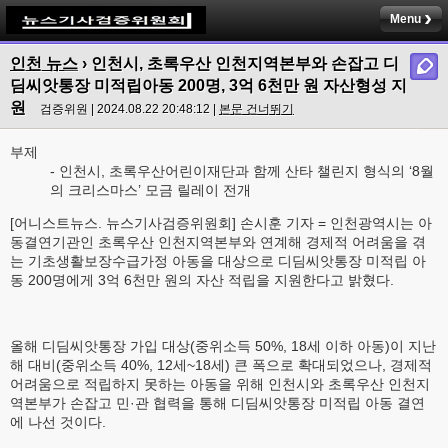
Menu
인천 뉴스
› 인천시, 초록우산 인천지역본부와 손잡고 디
딤씨앗통장 미적립아동 200명, 3억 6천만 원 자산형성 지
원
검증위원 | 2024.08.22 20:48:12 |
본문 건너뛰기
부제
- 인천시, 초록우산어린이재단과 함께 산타 챌린지 형식의 ‘8월
의 크리스마스’ 모금 릴레이 전개
[어니스트뉴스. 뉴스기사검증위원회] 손시훈 기자 = 인천광역시는 아
동결연기관인 초록우산 인천지역본부와 연계해 경제적 어려움을 겪
는 기초생활보장수급가정 아동을 대상으로 디딤씨앗통장 미적립 아
동 200명에게 3억 6천만 원의 자산 적립을 지원한다고 밝혔다.
올해 디딤씨앗통장 가입 대상(중위소득 50%, 18세 이하 아동)이 지난
해 대비(중위소득 40%, 12세~18세) 큰 폭으로 확대되었으나, 경제적
어려움으로 적립하지 못하는 아동을 위해 인천시와 초록우산 인천지
역본부가 손잡고 민·관 협력을 통해 디딤씨앗통장 미적립 아동 결연
에 나선 것이다.