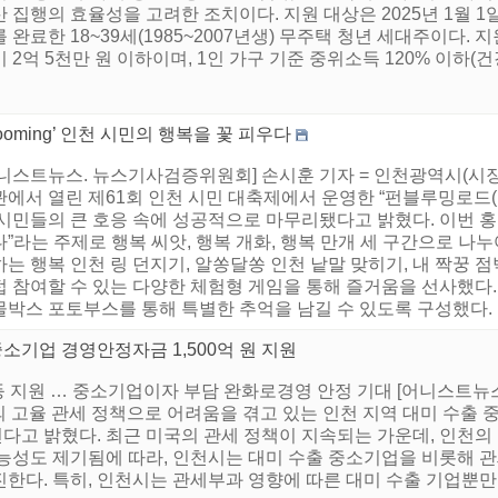
 집행의 효율성을 고려한 조치이다. 지원 대상은 2025년 1월 
 완료한 18~39세(1985~2007년생) 무주택 청년 세대주이다
 2억 5천만 원 이하이며, 1인 가구 기준 중위소득 120% 이하(
looming’ 인천 시민의 행복을 꽃 피우다
니스트뉴스. 뉴스기사검증위원회] 손시훈 기자 = 인천광역시(시장 
에서 열린 제61회 인천 시민 대축제에서 운영한 “펀블루밍로드(Fun 
 시민들의 큰 호응 속에 성공적으로 마무리됐다고 밝혔다. 이번 
”라는 주제로 행복 씨앗, 행복 개화, 행복 만개 세 구간으로 나
는 행복 인천 링 던지기, 알쏭달쏭 인천 낱말 맞히기, 내 짝꿍 
 참여할 수 있는 다양한 체험형 게임을 통해 즐거움을 선사했다. 
박스 포토부스를 통해 특별한 추억을 남길 수 있도록 구성했다. ..
중소기업 경영안정자금 1,500억 원 지원
% 균등 지원 … 중소기업이자 부담 완화로경영 안정 기대 [어니스트
의 고율 관세 정책으로 어려움을 겪고 있는 인천 지역 대미 수출 
나선다고 밝혔다. 최근 미국의 관세 정책이 지속되는 가운데, 인천
능성도 제기됨에 따라, 인천시는 대미 수출 중소기업을 비롯해 
한다. 특히, 인천시는 관세부과 영향에 따른 대미 수출 기업뿐만