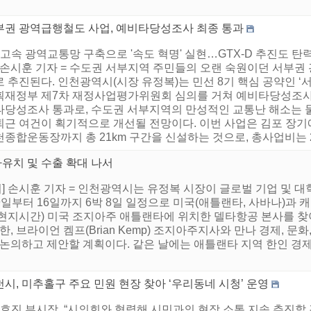
부권 광역급행철도 사업, 예비타당성조사 최종 통과
초고속 광역교통망 구축으로 '속도 혁명' 실현…GTX-D 추진도 
] 손시훈 기자 = 수도권 서부지역 주민들의 오랜 숙원이던 서부
 추진된다. 인천광역시(시장 유정복)는 민선 8기 핵심 공약인 ‘
획재정부 제7차 재정사업평가위원회 심의를 거쳐 예비타당성조사를
타당성조사 통과로, 수도권 서부지역의 만성적인 교통난 해소는 
퇴근 여건이 획기적으로 개선될 전망이다. 이번 사업은 김포 장기
종합운동장까지 총 21km 구간을 신설하는 것으로, 총사업비는 2조 
자유치 및 수출 확대 나서
 손시훈 기자 = 인천광역시는 유정복 시장이 글로벌 기업 및 대
9일부터 16일까지 6박 8일 일정으로 미국(애틀랜타, 사바나)과
일(현지시간) 미국 조지아주 애틀랜타에 위치한 델타항공 본사를 찾
, 브라이언 켐프(Brian Kemp) 조지아주지사와 만나 경제, 문화
 논의하고 제안할 계획이다. 같은 날에는 애틀랜타 지역 한인 경제
시, 미추홀구 주요 민원 현장 찾아 ‘우리동네 시청’ 운영
황효진 부시장, “시의회와 협력해 시민과의 현장 소통 지속 추진할