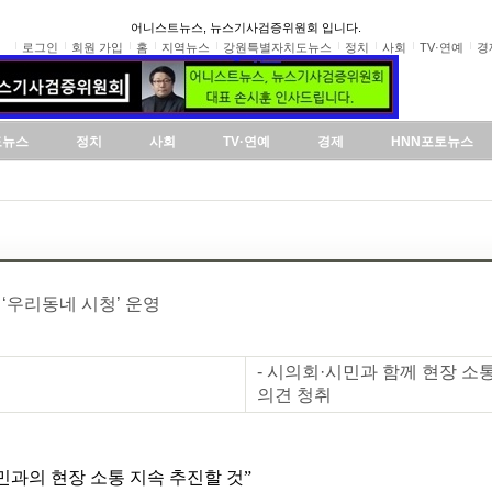
어니스트뉴스, 뉴스기사검증위원회 입니다.
로그인
회원 가입
홈
지역뉴스
강원특별자치도뉴스
정치
사회
TV·연예
경
도뉴스
정치
사회
TV·연예
경제
HNN포토뉴스
 ‘우리동네 시청’ 운영
- 시의회·시민과 함께 현장 
의견 청취
민과의 현장 소통 지속 추진할 것”