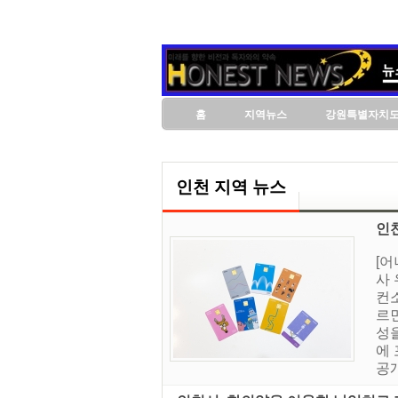
홈
지역뉴스
강원특별자치
인천 지역 뉴스
인
[
사
컨소
르
성
에
공개