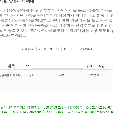
지원 '남성까지 확대'
광역시(시장 유정복)는 난임부부의 자연임신을 돕고 경제적 부담
올해부터는 지원대상을 난임부부의 남성까지 확대한다고 밝혔다. 
협회와 업무협약을 체결하고 관내 한방 의료기관을 모집·선정절차
 기준 인천시에 주민등록을 두고 거주하는 난임부부로 한방난임
사업도 중복 지원은 불가하다. 올해부터는 지원대상을 난임부부의
 사후관리 ...
첫 페이지
끝 페이지
7
8
9
10
11
12
검색
취소
강원특별자치도뉴스
정치
사회
TV·연예
기사검증위원회 대표전화 : 010-8433-2527 사업자등록번호 : 224-02-9378
517-1114 Copyright ⓒ 2009 - 2024 어니스트뉴스 all right reserved. ma