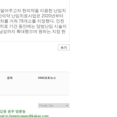
을 덜어주고자 한의약을 이용한 난임치
한의약 난임치료사업은 2020년부터
를 거쳐 78개소를 지정했다. 인천
치료 기간 동안에는 양방난임 시술지
 남성까지 확대했으며 원하는 지정 한
쓰기
경제
HNN포토뉴스
7 강원 원주 명륜동
il to honest-news@kakao.com