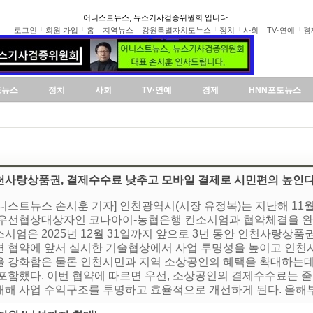
어니스트뉴스, 뉴스기사검증위원회 입니다.
로그인
회원 가입
홈
지역뉴스
강원특별자치도뉴스
정치
사회
TV·연예
경
도뉴스
정치
사회
TV·연예
경제
HNN포토뉴스
천사랑상품권, 결제수수료 낮추고 모바일 결제로 시민편의 높인
어니스트뉴스 손시훈 기자] 인천광역시(시장 유정복)는 지난해 1
 우선협상대상자인 코나아이-농협은행 컨소시엄과 협약체결을 완
시엄은 2025년 12월 31일까지 앞으로 3년 동안 인천사랑상품
면 협약에 앞서 실시한 기술협상에서 사업 투명성을 높이고 인천
을 강화함은 물론 인천시민과 지역 소상공인의 혜택을 확대하는데
 포함했다. 이번 협약에 따르면 우선, 소상공인의 결제수수료는 
해 사업 수익구조를 투명하고 효율적으로 개선하게 된다. 올해부터 