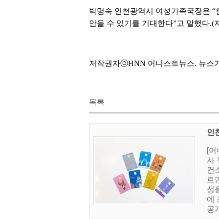
박명숙 인천광역시 여성가족국장은 “
안을 수 있기를 기대한다”고 말했다.
저작권자ⓒHNN 어니스트뉴스. 뉴스기사검증
목록
인
[
사
컨소
르
성
에
공개