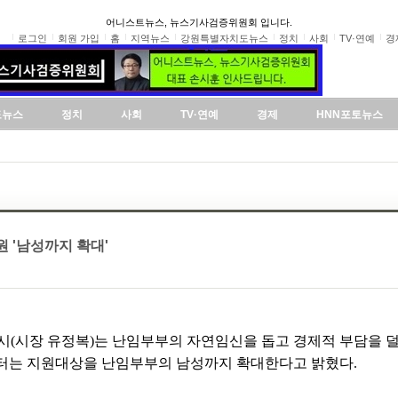
어니스트뉴스, 뉴스기사검증위원회 입니다.
로그인
회원 가입
홈
지역뉴스
강원특별자치도뉴스
정치
사회
TV·연예
경
도뉴스
정치
사회
TV·연예
경제
HNN포토뉴스
 '남성까지 확대'
시(시장 유정복)는 난임부부의 자연임신을 돕고 경제적 부담을
부터는 지원대상을 난임부부의 남성까지 확대한다고 밝혔다.