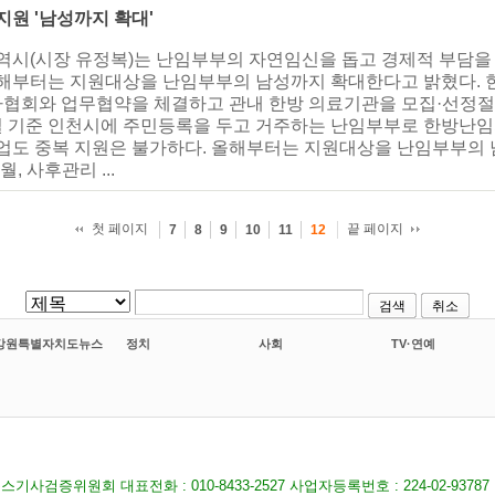
지원 '남성까지 확대'
광역시(시장 유정복)는 난임부부의 자연임신을 돕고 경제적 부담
올해부터는 지원대상을 난임부부의 남성까지 확대한다고 밝혔다. 
협회와 업무협약을 체결하고 관내 한방 의료기관을 모집·선정절차
 기준 인천시에 주민등록을 두고 거주하는 난임부부로 한방난임
사업도 중복 지원은 불가하다. 올해부터는 지원대상을 난임부부의
 사후관리 ...
첫 페이지
끝 페이지
7
8
9
10
11
12
검색
취소
강원특별자치도뉴스
정치
사회
TV·연예
기사검증위원회 대표전화 : 010-8433-2527 사업자등록번호 : 224-02-9378