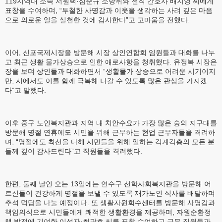
119지역대 소속 서원택·심준규 소방위와 전직 간호사 배지영 씨에게
표창을 수여하며, “투철한 사명감과 이웃을 생각하는 사려 깊은 마음
으로 의로운 일을 실천한 것에 감사한다”고 고마움을 전했다.
이어, 신포국제시장을 방문해 시장 상인연합회 임원들과 대화를 나누
고 최근 생활 물가상승으로 인한 애로사항을 청취했다. 유정복 시장은
장을 보며 상인들과 대화하면서 “생활물가 상승으로 어려운 시기이지
만, 시에서도 이를 함께 극복해 나갈 수 있도록 많은 관심을 가지겠
다”고 말했다.
이후 중구 노인복지관과 지역 내 치안수요가 가장 많은 숭의 지구대를
방문해 명절 연휴에도 시민을 위해 근무하는 현업 근무자들을 격려하
며, “명절에도 최선을 다해 시민들을 위해 일하는 각계각층의 모든 분
들께 깊이 감사드린다”고 직원들을 격려했다.
한편, 둘째 날인 오는 13일에는 연수구 선학사회복지관을 방문해 어
르신들이 건강하게 명절을 보낼 수 있도록 재가노인 식사를 배달하며
추석 덕담을 나눌 예정이다. 또 생활자원회수센터를 방문해 사명감과
책임의식으로 시민들에게 쾌적한 생활환경을 제공하며, 자원순환정
책 발전에 기여한 이성자·최광호 씨를 표창 수여하고 근무 직원들과