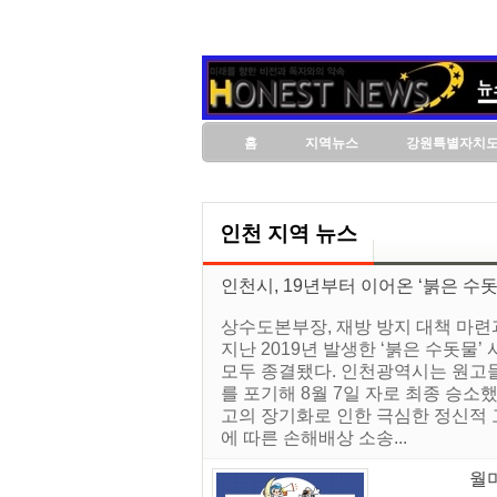
홈
지역뉴스
강원특별자치
인천 지역 뉴스
인천시, 19년부터 이어온 ‘붉은 수
상수도본부장, 재방 방지 대책 마련
지난 2019년 발생한 ‘붉은 수돗물
모두 종결됐다. 인천광역시는 원고들
를 포기해 8월 7일 자로 최종 승
고의 장기화로 인한 극심한 정신적 
에 따른 손해배상 소송...
월