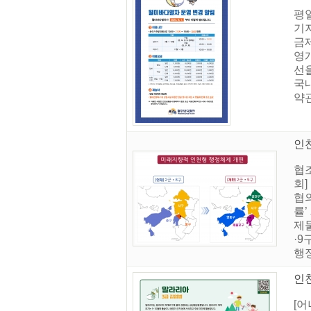
평
기
금
영개
선
국
약관
인
협
회
협
률’
제물
·9
행정
인천
[어