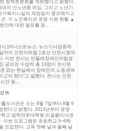
대한 정책토론회를 개최했다고 밝혔다.
 세대의 신노년층 유입, 그리고 노년기
인여가복지시설의 재정립이 중요해지고
군․구 노인복지관 운영 지원 현황 ▲
에 대한 발표를 듣...
 전시 [어니스트뉴스. 뉴스기사검증위
 1일까지 인천지하철 1호선 인천시청역
밝혔다. 이번 전시는 민들레장애인자립생
진 공모전 수상작 총 13점이 전시된
동권 없는 현실에서 장애인의 노동권에
리고자 한다”고 말했다. 전시는 인천
간 동...
특강
홀도서관은 오는 8월 7일부터 8월 9
영한다고 밝혔다. 2013년부터 운영
하대학교 법학전문대학원 리걸클리닉센
 이번 프로그램은 초등학교 5~6학
을 모집한다. 교육 첫째 날과 둘째 날