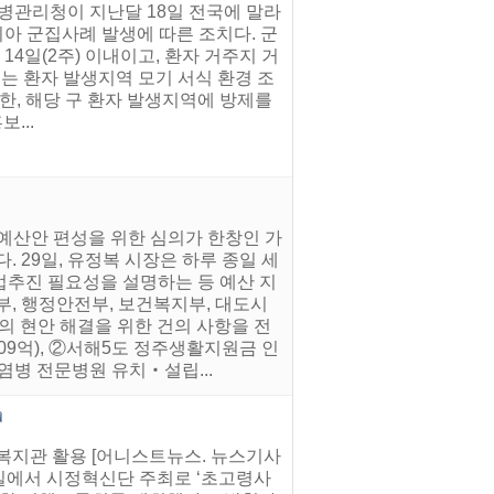
병관리청이 지난달 18일 전국에 말라
아 군집사례 발생에 따른 조치다. 군
4일(2주) 이내이고, 환자 거주지 거
시는 환자 발생지역 모기 서식 환경 조
또한, 해당 구 환자 발생지역에 방제를
...
 예산안 편성을 위한 심의가 한창인 가
 29일, 유정복 시장은 하루 종일 세
업추진 필요성을 설명하는 등 예산 지
부, 행정안전부, 보건복지부, 대도시
건의 현안 해결을 위한 건의 사항을 전
09억), ②서해5도 정주생활지원금 인
감염병 전문병원 유치‧설립...
복지관 활용 [어니스트뉴스. 뉴스기사
의실에서 시정혁신단 주최로 ‘초고령사