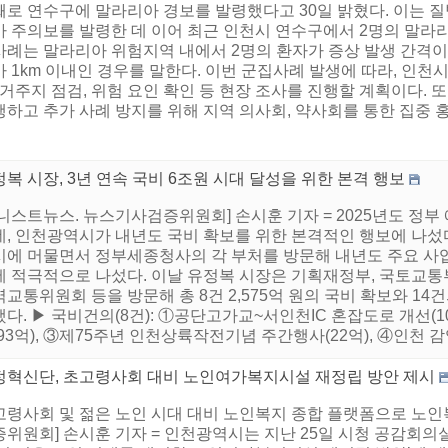
째로 연수구에 말라리아 경보를 발령했다고 30일 밝혔다. 이는 질
아 주의보를 발령한 데 이어 최근 인천시 연수구에서 2명의 말라리
례는 말라리아 위험지역 내에서 2명의 환자가 증상 발생 간격이 1
 1km 이내인 경우를 말한다. 이번 군집사례 발생에 따라, 인천
 거주지 점검, 위험 요인 확인 등 현장 조사를 진행할 계획이다. 
하고 추가 사례 방지를 위해 지역 의사회, 약사회를 통한 집중 홍보
복 시장, 3년 연속 국비 6조원 시대 달성을 위한 본격 행보
니스트뉴스. 뉴스기사검증위원회] 손시훈 기자 = 2025년도 정부
, 인천광역시가 내년도 국비 확보를 위한 본격적인 행보에 나섰다.
시에 머물면서 정부세종청사의 각 부처를 방문해 내년도 주요 사
에 적극적으로 나섰다. 이날 유정복 시장은 기획재정부, 국토교통
교통위원회 등을 방문해 총 8건 2,575억 원의 국비 확보와 14
다. ▶ 국비건의(8건): ①공단고가교~서인천IC 혼잡도로 개선(1
93억), ③제75주년 인천상륙작전기념 주간행사(22억), ④인천 
정혁신단, 초고령사회 대비 노인여가복지시설 재정립 방안 제시
고령사회 및 젊은 노인 시대 대비 노인복지 종합 플랫폼으로 노인
증위원회] 손시훈 기자 = 인천광역시는 지난 25일 시청 공감회