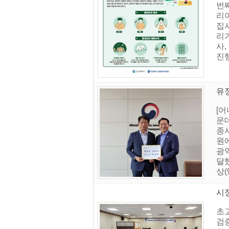
번
리
집사
리가
사,
진행
유정
[어
운데
종
원
광역
달했
상(
시
초
검