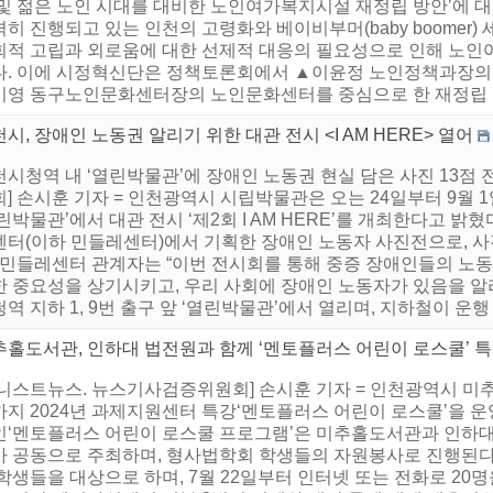
 및 젊은 노인 시대를 대비한 노인여가복지시설 재정립 방안’에 
히 진행되고 있는 인천의 고령화와 베이비부머(baby boomer)
회적 고립과 외로움에 대한 선제적 대응의 필요성으로 인해 노
다. 이에 시정혁신단은 정책토론회에서 ▲이윤정 노인정책과장의 
미영 동구노인문화센터장의 노인문화센터를 중심으로 한 재정립 방안
시, 장애인 노동권 알리기 위한 대관 전시 <I AM HERE> 열어
천시청역 내 ‘열린박물관’에 장애인 노동권 현실 담은 사진 13점
회] 손시훈 기자 = 인천광역시 시립박물관은 오는 24일부터 9월
린박물관’에서 대관 전시 ‘제2회 I AM HERE’를 개최한다고 
센터(이하 민들레센터)에서 기획한 장애인 노동자 사진전으로, 사
. 민들레센터 관계자는 “이번 전시회를 통해 중증 장애인들의 노
한 중요성을 상기시키고, 우리 사회에 장애인 노동자가 있음을 알
역 지하 1, 9번 출구 앞 ‘열린박물관’에서 열리며, 지하철이 운행 시
추홀도서관, 인하대 법전원과 함께 ‘멘토플러스 어린이 로스쿨’ 
니스트뉴스. 뉴스기사검증위원회] 손시훈 기자 = 인천광역시 미추
지 2024년 과제지원센터 특강‘멘토플러스 어린이 로스쿨’을 운
인‘멘토플러스 어린이 로스쿨 프로그램’은 미추홀도서관과 인
가 공동으로 주최하며, 형사법학회 학생들의 자원봉사로 진행된다.
학생들을 대상으로 하며, 7월 22일부터 인터넷 또는 전화로 20명