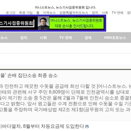
어니스트뉴스, 뉴스기사검증위원회 입니다.
로그인
회원 가입
홈
지역뉴스
강원특별자치도뉴스
정치
사회
TV·연예
경
도뉴스
정치
사회
TV·연예
경제
HNN포토뉴스
돗물’ 손배 집단소송 최종 승소
과 안전하고 깨끗한 수돗물 공급에 최선 다할 것 [어니스트뉴스. 
’ 사태와 관련해 서구 주민 8,609명이 단체로 인천광역시를 상대로
이 제기한 소송 중 5건은 올해 2월과 7월에 인천시 승소로 종결
소했다고 밝혔다. 앞서 원고들은 수계 전환으로 인해 수돗물 수질 
고통을 주장하며 국가배상법 제2조 제1항(공무원의 고의 또는 과실
미바다열차, 8월부터 차등요금제 도입한다