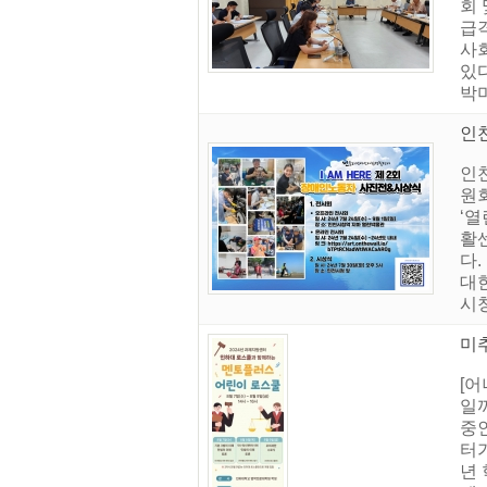
회
급격
사
있
박
인천
인
원
‘열
활
다
대
시청
미
[어
일까
중
터
년 