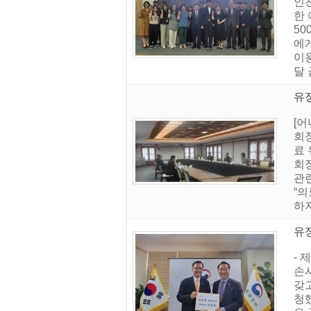
인
한
5
에
이
달
유
[
회
료
회
관
“
하지
유
- 
손
갖고
청