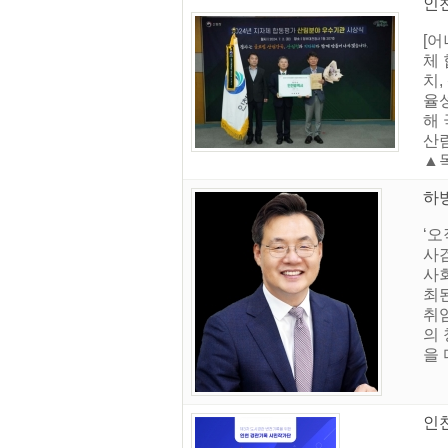
인
[
체
치,
율성
해
산
▲목
하
‘오
사검
사
최
취
의
을 
인