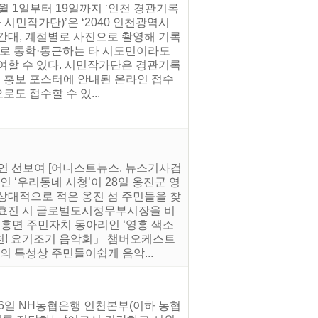
월 1일부터 19일까지 ‘인천 경관기록
시민작가단)’은 ‘2040 인천광역시
간대, 계절별로 사진으로 촬영해 기록
으로 통학·통근하는 타 시도민이라도
여할 수 있다. 시민작가단은 경관기록
, 홍보 포스터에 안내된 온라인 접수
도 접수할 수 있...
 선보여 [어니스트뉴스. 뉴스기사검
 ‘우리동네 시청’이 28일 옹진군 영
상대적으로 적은 옹진 섬 주민들을 찾
황효진 시 글로벌도시정무부시장을 비
영흥면 주민자치 동아리인 ‘영흥 색소
천! 요기조기 음악회」 챔버오케스트
의 특성상 주민들이쉽게 음악...
6일 NH농협은행 인천본부(이하 농협