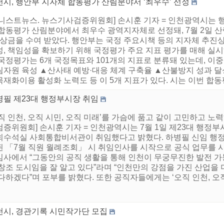
천시, 행안부 지자체 합동평가 산림분야서 ‘최우수’ 선정
어니스트뉴스. 뉴스기사검증위원회] 손시훈 기자 = 인천광역시는 
 합동평가 산림분야에서 최우수 광역지자체로 선정돼, 7월 2일 
 상금을 수여 받았다. 행안부는 국정 주요시책 등의 지자체 추진
, 책임성을 확보하기 위해 국정평가 주요 지표 평가를 매해 실시하
 국정평가는 6개 국정목표와 101개의 지표로 분류돼 있는데, 
림자원 육성 ▲산사태 예방·대응 체계 구축율 ▲산불방지 성과
재화이용 활성화 노력도 등 이 5개 지표가 있다. 시는 이번 합동평
병필 제23대 행정부시장 취임
직 인천, 오직 시민, 오직 미래’를 가슴에 품고 같이 고민하고 노
증위원회] 손시훈 기자 = 인천광역시는 7월 1일 제23대 행정부
회수석실 사회통합비서관이 취임했다고 밝혔다. 하병필 신임 행정
된 「7월 직원 월례조회」 시 취임인사를 시작으로 공식 업무를 
임사에서 “그동안의 공직 생활을 통해 인천이 무궁무진한 발전 
 창조 도시임을 잘 알고 있다”라며 “인천만의 강점을 가진 산업을
다하겠다”며 포부를 밝혔다. 또한 공직자들에게는 ‘오직 인천, 오직 
천시, 경관기록 시민작가단 모집