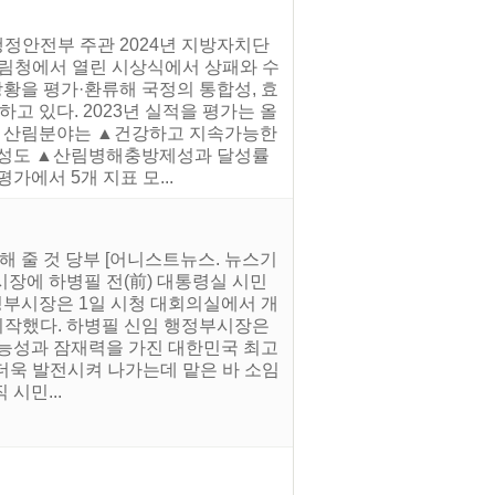
행정안전부 주관 2024년 지방자치단
산림청에서 열린 시상식에서 상패와 수
상황을 평가·환류해 국정의 통합성, 효
고 있다. 2023년 실적을 평가는 올
이중 산림분야는 ▲건강하고 지속가능한
 달성도 ▲산림병해충방제성과 달성률
가에서 5개 지표 모...
력해 줄 것 당부 [어니스트뉴스. 뉴스기
시장에 하병필 전(前) 대통령실 시민
부시장은 1일 시청 대회의실에서 개
시작했다. 하병필 신임 행정부시장은
가능성과 잠재력을 가진 대한민국 최고
 더욱 발전시켜 나가는데 맡은 바 소임
시민...