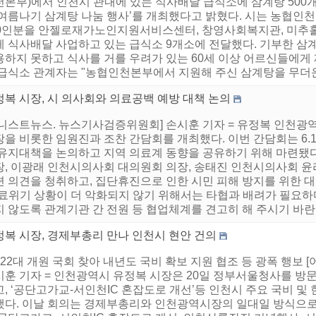
천본부)에서 인천시 관내에 있는 식사배달 급식소에 삼계탕 500
 여름나기 삼계탕 나눔 행사’를 개최했다고 밝혔다. 시는 농협인
00인분을 안젤로재가노인지원서비스센터, 창영사회복지관, 미추
게 식사배달 사업하고 있는 급식소 9개소에 전달했다. 기부한 삼
용하지 못하고 식사를 거를 우려가 있는 60세 이상 어르신들에게
 급식소 관계자는 "농협인천본부에서 지원해 주신 삼계탕을 무더운 
정복 시장, 시 의사회와 의료공백 예방 대책 논의
어니스트뉴스. 뉴스기사검증위원회] 손시훈 기자 = 유정복 인천광
장을 비롯한 임원진과 조찬 간담회를 개최했다. 이번 간담회는 6.
 유지대책을 논의하고 지역 의료계 동향을 공유하기 위해 마련됐
장, 이광래 인천시의사회 대의원회 의장, 송태진 인천시의사회 
련 의견을 청취하고, 집단휴진으로 인한 시민 피해 방지를 위한 
의료위기 상황이 더 악화되지 않기 위해서는 타협과 배려가 필요하
 않도록 관계기관 간 전원 등 협업체계를 견고히 해 주시기 바란다”
정복 시장, 경제부총리 만나 인천시 현안 건의
제22대 개원 국회 찾아 내년도 국비 확보 지원 협조 등 광폭 행보
시훈 기자 = 인천광역시 유정복 시장은 20일 정부서울청사를 
, ‘공단고가교-서인천IC 혼잡도로 개선’등 인천시 주요 국비 및
했다. 이날 회의는 경제부총리와 인천광역시장의 일대일 방식으로