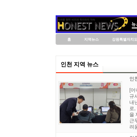
홈
지역뉴스
강원특별자치
인천 지역 뉴스
인
[
규
내년
로
을
근
려움