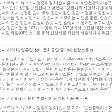
니스트뉴스. 뉴스기사검증위원회] 손시훈 기자 = 인천광역시는 7
작가단(가칭)’을 모집한다고 밝혔다. ‘경관기록 시민작가단(이하 
관계획’에서 선정된 관내 우수 경관자원인 경관 거점을 다양한 시
로 남기는 명예 사진가다. 인천시에 거주하는 시민은 물론, 인천
천시와 인천 경관에 관심이 많고 사진 촬영이 가능하면 누구나 참
인 경관거점 총 107개에 맞춰 최대 107명까지 모집할 예정으로
지및 큐알(QR) 코드를 통해 신청서를 작성해 제출하거나 우편으로
천시-시의회, 영흥면 찾아 문화공연 즐기며 현장소통
천시립교향악단「요기조기 음악회」·영흥면 주민자치 색소폰 공연
위원회] 손시훈 기자 = 인천광역시와 시의회가 함께하는 소통채널인
면 늘푸른센터에서 열렸다. 특이 이날 방문은 문화공연의 기회가 
 음악회를 함께 즐기며 교감하는 현장소통의 장으로 꾸며졌다. 
해 신영희 시의회 부의장(지역구 옹진군)과 시민들이 참석했다. 
 앙상블’의 사전공연을 시작으로, 인천시립교향악단 「우리는 인
 공연이 진행됐다. 신영희 시의회 부의장은 “섬으로 이뤄진 옹진군
르신 건강하고 시원한 여름나기 삼계탕 나눔 행사
어니스트뉴스. 뉴스기사검증위원회] 손시훈 기자 = 인천광역시는 2