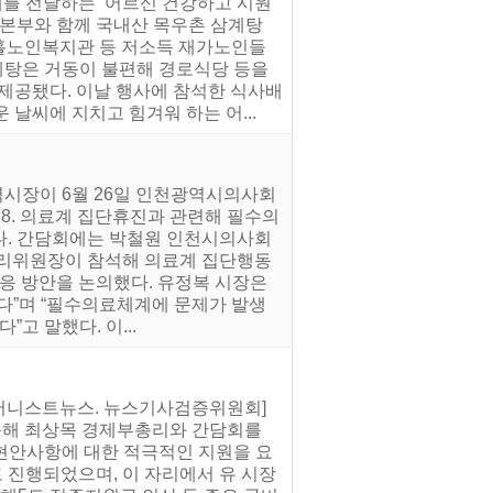
개를 전달하는 ‘어르신 건강하고 시원
천본부와 함께 국내산 목우촌 삼계탕
홀노인복지관 등 저소득 재가노인들
계탕은 거동이 불편해 경로식당 등을
 제공됐다. 이날 행사에 참석한 식사배
날씨에 지치고 힘겨워 하는 어...
역시장이 6월 26일 인천광역시의사회
18. 의료계 집단휴진과 관련해 필수의
다. 간담회에는 박철원 인천시의사회
윤리위원장이 참석해 의료계 집단행동
대응 방안을 논의했다. 유정복 시장은
다”며 “필수의료체계에 문제가 발생
고 말했다. 이...
 [어니스트뉴스. 뉴스기사검증위원회]
방문해 최상목 경제부총리와 간담회를
 현안사항에 대한 적극적인 지원을 요
 진행되었으며, 이 자리에서 유 시장