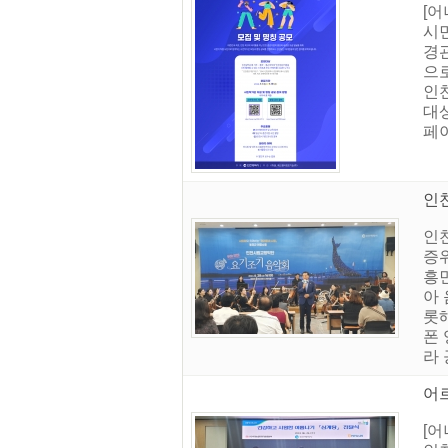
[어
시민
경
으
인
대상
페이
인
인
증
흥
아
롯
폰
라
어
[