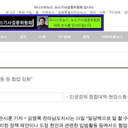
어니스트뉴스, 뉴스기사검증위원회 입니다.
로그인
회원 가입
홈
지역뉴스
강원특별자치도뉴스
정치
사회
TV·연예
경
도뉴스
정치
사회
TV·연예
경제
HNN포토뉴스
동 등 협업 강화”
- 민생경제 종합대책·현장소통·
시훈 기자 = 김영록 전라남도지사는 11일 “일당백으로 일 할 
합리한 정책 제안이나 도정 현안과 관련한 입법활동 등에서도 협업