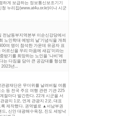
저렴하게 보급하는 정보통신보조기기
집(www.at4u.or.kr)이나 시군
14일 전남동부지역본부 이순신강당에서
8회 노인학대 예방의 날’기념식을 개최
400여 명이 참석한 가운데 유공자 표
는 어르신을 우리 마음에 새김’이라는
존중받기를 희망하는 노인을 ‘나비’에
다는 다짐을 담아 큰 공감대를 형성했
023년...
전남관광재단은 무더위를 날려버릴 여름
 등 전국 주요 여행 관련 기관 225
계절마다 발간한다. 22개 시군을 서
관광지 1곳, 연계 관광지 2곳, 대표
도록 제작했다. 권역별로 ▲서남부권
랜드, 신안 대광해수욕장, 진도 세방낙