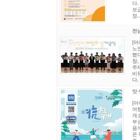
다
보급
정..
전남
[
노
했다
창
주
비
다.
맛
[
여행
개
부권
음
은 