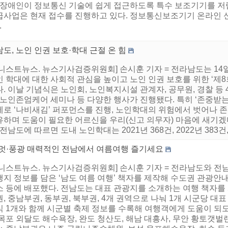
. 장애인이 정보통신 기술에 쉽게 접근하도록 특수 보조기기를 
사업은 현재 접수를 진행하고 있다. 정보통신보조기기 온라인 신청 누리
.
도, 노인 인권 보호·학대 근절 온 힘
어니스트뉴스. 뉴스기사검증위원회] 손시훈 기자 = 전라남도는 
인 학대에 대한 사회적 관심을 높이고 노인 인권 보호를 위한 ‘제
. 이날 기념식은 노인회, 노인복지시설 관계자, 공무원, 경찰 등 
, 노인존엄케어 세미나 등 다양한 행사가 진행됐다. 특히 ‘존중받
제로 ‘나비새김’ 퍼포먼스를 진행, 노인학대의 위험에서 벗어나 
유하며 도움이 필요한 어르신을 우리(신고 의무자) 마음에 새기겠
 전남도에 따르면 도내 노인학대는 2021년 368건, 2022년 383건, 2
·멋·풍광 매력적인 전남에서 여름여행 즐기세요
어니스트뉴스. 뉴스기사검증위원회] 손시훈 기자 = 전라남도와 
지 정보를 담은 ‘남도 여름 여행’ 책자를 제작해 수도권 관광안내소
소 등에 배포했다. 전남도는 대표 관광지를 소개하는 여행 책자를 
, 중남부권, 동부권, 북부권, 4개 권역으로 나눠 1개 시군당 대표 
식 1개와 함께 시군별 축제 정보를 수록해 여행객에게 도움이 되
목포 외달도 해수욕장, 완도 청산도, 해남 대흥사, 무안 황토갯벌