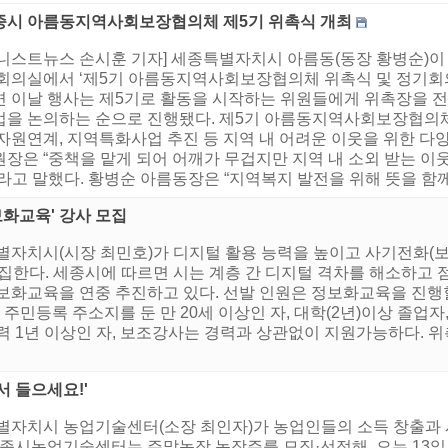
종시 아름동지역사회보장협의체 제5기 위촉식 개최
어니스트뉴스 손시훈 기자] 세종특별자치시 아름동(동장 황병순)이
 회의실에서 ‘제5기 아름동지역사회보장협의체 위촉식 및 정기회의
면 이날 행사는 제5기로 활동을 시작하는 위원들에게 위촉장을 전
업을 논의하는 순으로 진행됐다. 제5기 아름동지역사회보장협의체
자원연계, 지역특화사업 추진 등 지역 내 어려운 이웃을 위한 다
원장은 “중책을 맡게 되어 어깨가 무겁지만 지역 내 소외 받는 이
라고 말했다. 황병순 아름동장은 “지역복지 발전을 위해 뜻을 함께해
보화교육' 강사 모집
별자치시(시장 최민호)가 디지털 활용 능력을 높이고 사기전화(
모집한다. 세종시에 따르면 시는 계층 간 디지털 격차를 해소하고
보화교육을 연중 추진하고 있다. 선발 인원은 정보화교육을 진행할
주민등록 주소지를 둔 만 20세 이상인 자, 대학(2년)이상 졸업자
력 1년 이상인 자, 보조강사는 경력과 상관없이 지원가능하다. 위
서 들으세요!'
특별자치시 농업기술센터(소장 최인자)가 농업인들의 소득 창출
 세종시농업기술센터는 주말농장 농장주를 모집·선정해, 오는 1