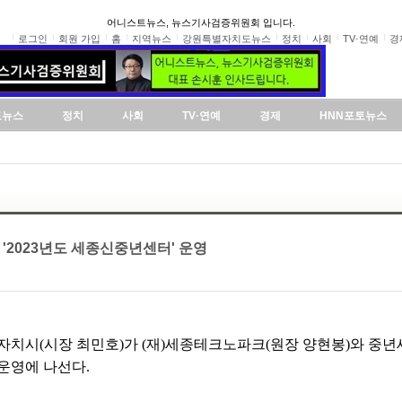
어니스트뉴스, 뉴스기사검증위원회 입니다.
로그인
회원 가입
홈
지역뉴스
강원특별자치도뉴스
정치
사회
TV·연예
경
도뉴스
정치
사회
TV·연예
경제
HNN포토뉴스
'2023년도 세종신중년센터' 운영
자치시(시장 최민호)가 (재)세종테크노파크(원장 양현봉)와 중년
 운영에 나선다.