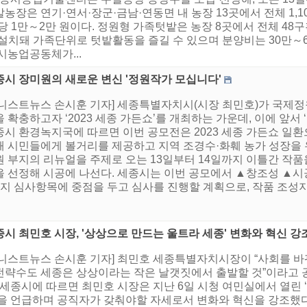
장은 연기·연서·장군·금남·연동면 내 농장 13곳에서 전체 1,10
3㎡당 1만～2만 원이다. 정원형 가족텃밭은 농장 8곳에서 전체 48
설치돼 가족단위로 텃밭활동을 즐길 수 있으며 분양비는 30만～6
시농업공동체가...
종시 장미원의 새로운 변신 '정원작가 모십니다'
어니스트뉴스 손시훈 기자] 세종특별자치시(시장 최민호)가 국제
 확충하고자 ‘2023 세종 가든쇼’를 개최하는 가운데, 이에 앞서
종시 환경녹지국에 따르면 이번 공모전은 2023 세종 가든쇼 일환
해 시민들에게 볼거리를 제공하고 지역 조경수·화훼 농가 성장을 유
 부지의 리뉴얼을 주제로 오는 13일부터 14일까지 이틀간 작품
을 선정해 시공에 나선다. 세종시는 이번 공모에서 ▲창조성 ▲
지 심사항목에 중점을 두고 심사를 진행할 계획으로, 작품 조성지원금
시 최민호 시장, '상상으로 만드는 울트라 세종' 변화와 혁신 강
어니스트뉴스 손시훈 기자] 최민호 세종특별자치시장이 “사회를 바
전략수도 세종은 상상이라는 작은 날갯짓에서 출발할 것”이라고 
 세종시에 따르면 최민호 시장은 지난 6일 시청 여민실에서 열린 ‘
’을 언급하며 공직자가 갖춰야할 자세로서 변화와 혁신을 강조했다