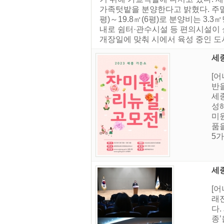
가족텃밭을 분양한다고 밝혔다. 주말농
평)～19.8㎡(6평)로 분양비는 3.
내로 쉼터·관수시설 등 편의시설이 
개장일에 맞춰 시에서 육성 중인 도
세
[
반을
세
성
미원
품
5가
세종
[
래
다.
종