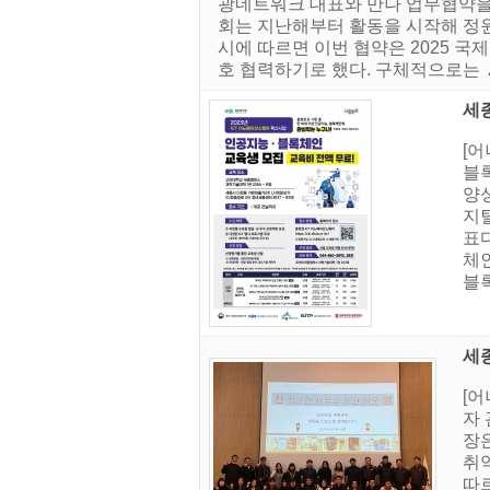
광네트워크 대표와 만나 업무협약을
회는 지난해부터 활동을 시작해 정원
시에 따르면 이번 협약은 2025 
호 협력하기로 했다. 구체적으로는 ▲ 2
세
[
블
양
지
표다
체
블록
세종
[
자
장
취약
따