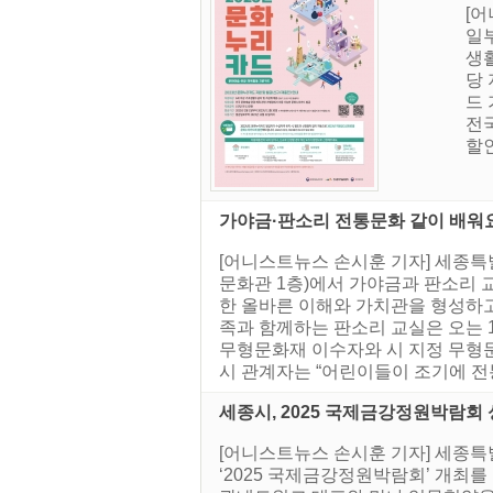
[
일
생
당 
드
전
할인
가야금·판소리 전통문화 같이 배워
[어니스트뉴스 손시훈 기자] 세종
문화관 1층)에서 가야금과 판소리 
한 올바른 이해와 가치관을 형성하고
족과 함께하는 판소리 교실은 오는 
무형문화재 이수자와 시 지정 무형
시 관계자는 “어린이들이 조기에 전통
세종시, 2025 국제금강정원박람회
[어니스트뉴스 손시훈 기자] 세종특
‘2025 국제금강정원박람회’ 개최