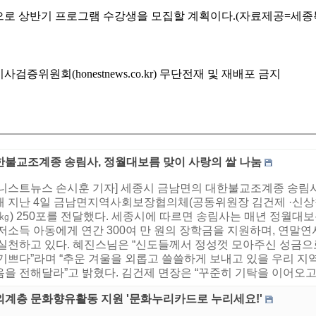
상으로 상반기 프로그램 수강생을 모집할 계획이다.(자료제공=세종
위원회(honestnews.co.kr) 무단전재 및 재배포 금지
한불교조계종 송림사, 정월대보름 맞이 사랑의 쌀 나눔
어니스트뉴스 손시훈 기자] 세종시 금남면의 대한불교조계종 송림
해 지난 4일 금남면지역사회보장협의체(공동위원장 김건제 ·신상철
0㎏) 250포를 전달했다. 세종시에 따르면 송림사는 매년 정월대
 저소득 아동에게 연간 300여 만 원의 장학금을 지원하며, 연말
 실천하고 있다. 혜진스님은 “신도들께서 정성껏 모아주신 성금으
 기쁘다”라며 “추운 겨울을 외롭고 쓸쓸하게 보내고 있을 우리 
을 전해달라”고 밝혔다. 김건제 면장은 “꾸준히 기탁을 이어오고 
외계층 문화향유활동 지원 '문화누리카드로 누리세요!'