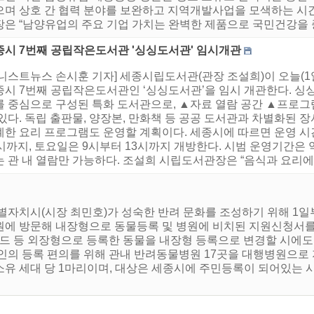
으며 상호 간 협력 분야를 보완하고 지역개발사업을 모색하는 시
장은 “남양유업의 주요 기업 가치는 완벽한 제품으로 국민건강을 증
종시 7번째 공립작은도서관 '싱싱도서관' 임시개관
니스트뉴스 손시훈 기자] 세종시립도서관(관장 조설희)이 오늘(1
종시 7번째 공립작은도서관인 ‘싱싱도서관’을 임시 개관한다. 싱
를 중심으로 구성된 특화 도서관으로, ▲자료 열람 공간 ▲프로그
있다. 독립 출판물, 양장본, 만화책 등 공공 도서관과 차별화된 
계한 요리 프로그램도 운영할 계획이다. 세종시에 따르면 운영 시
시까지, 토요일은 9시부터 13시까지 개방한다. 시범 운영기간은 약
 관 내 열람만 가능하다. 조설희 시립도서관장은 “음식과 요리에 
별자치시(시장 최민호)가 성숙한 반려 문화를 조성하기 위해 1일부
에 방문해 내장형으로 동물등록 및 병원에 비치된 지원신청서를 작
카드 등 외장형으로 등록한 동물을 내장형 등록으로 변경할 시에도
인의 등록 편의를 위해 관내 반려동물병원 17곳을 대행병원으로
유 세대 당 1마리이며, 대상은 세종시에 주민등록이 되어있는 