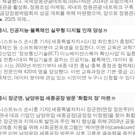
 체결했다. 국제정원관광네트워크(IGTN)는 2014년 프랑스에
관광 활성화, 정원조성 마케팅, 국내외 정원관광 네트워크 구축 
국제금강정원박람회의 성공 개최를 위해 마련됐으며, 앞으로 정원
025 국제...
종시, 인공지능·블록체인 실무형 디지털 인재 양성
어니스트뉴스 손시훈 기자] 세종특별자치시(시장 최민호)가 충청
록체인 등 소프트웨어분야 교육생을 모집한다. 이번 교육은 과
성산업인 ‘정보통신기술(ICT) 이노베이션스퀘어 확산사업’의 일환
털 전환시대의 핵심기술로 꼽히는 인공지능, 블록체인, 데이터 
. 시는 2020년 하반기부터 세종·대전·충남·충북 충청권 협력
인 전문인력 420여 명을 양성했다. 이번 교육과정은 기본·중급·
체인, 데이터 분야에 관심 있는 시민이면 누구나 신청할 수 있다. 
시 장군면, 남양유업 세종공장 방문 '화합의 장' 마련
어니스트뉴스 손시훈 기자] 세종특별자치시 장군면(면장 정은주)이 
 관내 대표 기업인 남양유업 세종공장(공장장 이창원)을 찾아 화
은 장군면과 지역사회 발전과 주민 복지 향상을 위해 2019년 공
계층 지원을 위해 사회공헌프로그램인 ‘케어앤큐어(care&cure
르면 이번 남양유업 세종공장 방문은 상호 교류로 결속력을 증진하