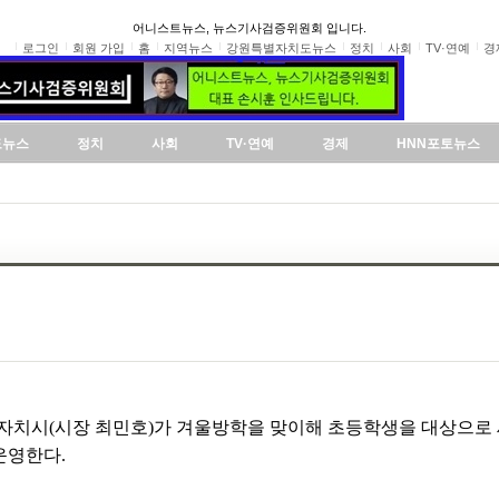
어니스트뉴스, 뉴스기사검증위원회 입니다.
로그인
회원 가입
홈
지역뉴스
강원특별자치도뉴스
정치
사회
TV·연예
경
도뉴스
정치
사회
TV·연예
경제
HNN포토뉴스
별자치시(시장 최민호)가 겨울방학을 맞이해 초등학생을 대상으
운영한다.