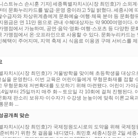
어니스트뉴스 손시훈 기자] 세종특별자치시(시장 최민호)가 소외계층
부터 문화누리카드를 발급·운영 중이라고 5일 밝혔다. 세종시에 
활수급자와 차상위계층에게 문화예술·여행·체육 분야 등 문화향유
지원금은 연 11만 원으로 관내 수혜대상자는 약 9000여명이다.
 가맹점에서 가능하며, 공연·음악·영화·여행·스포츠 등 다양한 문
국 가맹점에서 온·오프라인으로 사용할 수 있다. 문화누리카드는 영
혜택이 주어지며, 지역 축제 시 식음료 이용권 구매 서비스를 제공
요
특별자치시(시장 최민호)가 겨울방학을 맞이해 초등학생을 대상
교실을 운영한다. 이번 교육은 어린이들에게 무형문화재를 접할 
 무형문화재 저변확대를 도모하기 위해 마련됐다. 어린이 가야금 
14일부터 25일까지 매주 화～토요일 각 10회에 걸쳐 진행된다
문화재 판소리 보유자·이수자가 수강생 눈높이에 맞춰 이론교육과
문화 ...
 성공개최 맞손
별자치시(시장 최민호)가 국제정원도시로의 도약을 위해 국제정원
를 준비하기 위한 첫 걸음을 내디뎠다. 최민호 세종시장은 2일 