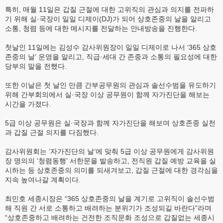
특히, 매월 11일은 갑질 근절에 대한 고위직의 관심과 의지를 전파하
기 위해 실·국장이 일일 디제이(DJ)가 되어 상호존중의 날을 알리고
소통, 청렴 등에 대한 메시지를 전달하는 안내방송을 진행한다.
첫날인 11일에는 김성수 감사위원장이 일일 디제이로 나서 ‘365 상호
존중의 날’ 운영을 알리고, 직급·세대 간 존중과 소통의 필요성에 대한
당부의 말을 전했다.
또한 이날은 첫 날인 만큼 간부공무원의 관심과 솔선수범을 유도하기
위해 간부회의에서 실·국장 이상 공무원이 함께 자가진단을 해보는
시간을 가졌다.
5급 이상 공무원은 실·국장과 함께 자가진단을 해보며 상호존중 실천
과 갑질 근절 의지를 다짐했다.
감사위원회는 ‘자가진단의 날’에 맞춰 5급 이상 공무원에게 감사위원
장 명의의 ‘청렴동행’ 서한문을 발송하고, 전직원 갑질 예방 교육을 실
시하는 등 상호존중의 의미를 되새겨보고, 갑질 근절에 대한 경각심을
지속 높여나갈 계획이다.
최민호 세종시장은 “365 상호존중의 날을 계기로 고위직이 솔선수범
해 직원 간 서로 소통하고 배려하는 분위기가 조성되길 바란다”라며
“상호존중하고 배려하는 건전한 조직문화 조성으로 갑질없는 세종시