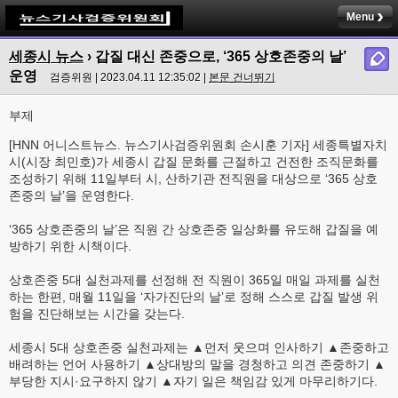
Menu
세종시 뉴스
›
갑질 대신 존중으로, ‘365 상호존중의 날’
운영
검증위원 | 2023.04.11 12:35:02 |
본문 건너뛰기
부제
[HNN 어니스트뉴스. 뉴스기사검증위원회 손시훈 기자] 세종특별자치
시(시장 최민호)가 세종시 갑질 문화를 근절하고 건전한 조직문화를
조성하기 위해 11일부터 시, 산하기관 전직원을 대상으로 ‘365 상호
존중의 날’을 운영한다.
‘365 상호존중의 날’은 직원 간 상호존중 일상화를 유도해 갑질을 예
방하기 위한 시책이다.
상호존중 5대 실천과제를 선정해 전 직원이 365일 매일 과제를 실천
하는 한편, 매월 11일을 ‘자가진단의 날’로 정해 스스로 갑질 발생 위
험을 진단해보는 시간을 갖는다.
세종시 5대 상호존중 실천과제는 ▲먼저 웃으며 인사하기 ▲존중하고
배려하는 언어 사용하기 ▲상대방의 말을 경청하고 의견 존중하기 ▲
부당한 지시·요구하지 않기 ▲자기 일은 책임감 있게 마무리하기다.