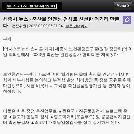
Menu
세종시 뉴스
›
축산물 안전성 검사로 신선한 먹거리 만든
다
검증위원 | 2023.02.09 06:31:34 |
본문 건너뛰기
부제
[어니스트뉴스 손시훈 기자] 세종시 보건환경연구원(원장 정찬희)이 9
일 회의실에서 '2023년 축산물 안전성검사 협의회'를 개최했다.
보건환경연구원에 따르면 이번 협의회는 올해 축산물 안정성 검사 방
향과 세부사항을 논의하고 부적합 발생 처리방안 등 정보 공유를 위해
마련됐으며, 시를 비롯해 시교육청·축산물품질평가원 등 관계자 등이
참석했다.
이들은 향후 중점 추진업무로 ▲원유국가잔류물질검사 프로그램 운
영 ▲닭고기 항생제 검사 ▲향토먹거리(로컬푸드) 및 공공급식지원센
터 축산물검사 ▲쇠고기 개체동일성검사를 정기 실시하게 된다.