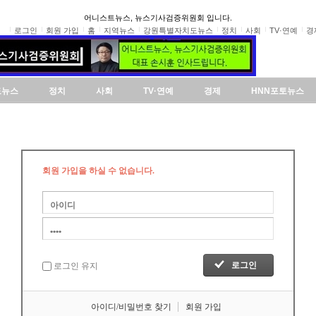
어니스트뉴스, 뉴스기사검증위원회 입니다.
로그인
회원 가입
홈
지역뉴스
강원특별자치도뉴스
정치
사회
TV·연예
경
도뉴스
정치
사회
TV·연예
경제
HNN포토뉴스
회원 가입을 하실 수 없습니다.
로그인 유지
아이디/비밀번호 찾기
회원 가입