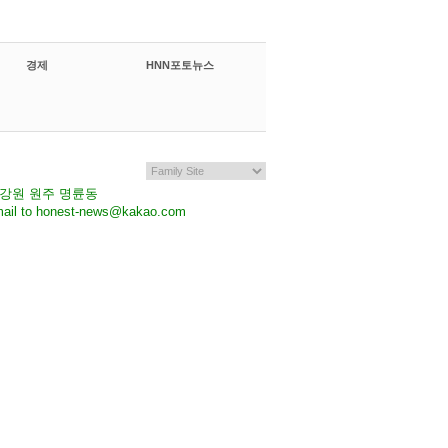
경제
HNN포토뉴스
7 강원 원주 명륜동
il to honest-news@kakao.com