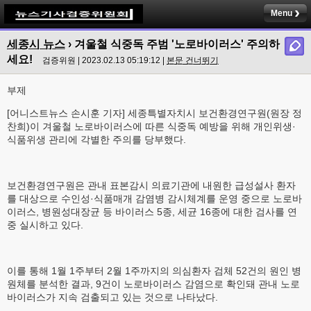
Menu
세종시 뉴스
›
겨울철 식중독 주범 '노로바이러스' 주의하
세요!
검증위원 | 2023.02.13 05:19:12 |
본문 건너뛰기
부제
[어니스트뉴스 손시훈 기자] 세종특별자치시 보건환경연구원(원장 정
찬희)이 겨울철 노로바이러스에 따른 식중독 예방을 위해 개인위생·
식품위생 관리에 각별한 주의를 당부했다.
보건환경연구원은 관내 표본감시 의료기관에 내원한 급성설사 환자
를 대상으로 수인성·식품매개 감염병 감시체계를 운영 중으로 노로바
이러스, 병원성대장균 등 바이러스 5종, 세균 16종에 대한 검사를 연
중 실시하고 있다.
이를 통해 1월 1주부터 2월 1주까지의 의심환자 검체 52건의 원인 병
원체를 분석한 결과, 9건이 노로바이러스 감염으로 확인돼 관내 노로
바이러스가 지속 검출되고 있는 것으로 나타났다.