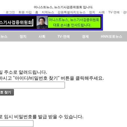
어니스트뉴스, 뉴스기사검증위원회 입니다.
로그인
회원 가입
홈
지역뉴스
강원특별자치도뉴스
정치
사회
TV·연예
경
도뉴스
정치
사회
TV·연예
경제
HNN포토뉴스
일 주소로 알려드립니다.
하시고 "아이디/비밀번호 찾기" 버튼을 클릭해주세요.
로 임시 비밀번호를 발급 받을 수 있습니다.