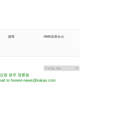
경제
HNN포토뉴스
7 강원 원주 명륜동
il to honest-news@kakao.com