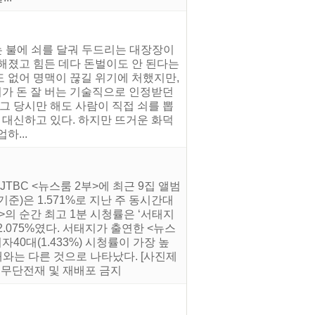
는 불에 쇠를 달궈 두드리는 대장장이
해졌고 힘든 데다 돈벌이도 안 된다는
 없어 명맥이 끊길 위기에 처했지만,
이가 돈 잘 버는 기술직으로 인정받던
그 당시만 해도 사람이 직접 쇠를 뽑
 대신하고 있다. 하지만 뜨거운 화덕
하...
JTBC <뉴스룸 2부>에 최근 9집 앨범
)은 1.571%로 지난 주 동시간대
부>의 순간 최고 1분 시청률은 ‘서태지
.075%였다. 서태지가 출연한 <뉴스
40대(1.433%) 시청률이 가장 높
0대와는 다른 것으로 나타났다. [사진제
kr) 무단전재 및 재배포 금지