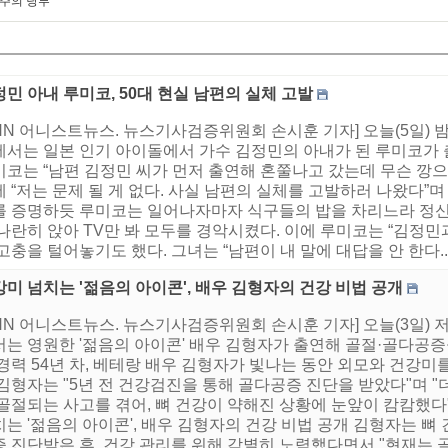
 주의 당부
민 아내 루미코, 50대 현실 남편의 실체 고발
NN 어니스트뉴스. 뉴스기사검증위원회 손시훈 기자] 오늘(5일) 
에서는 일본 인기 아이돌에서 가수 김정민의 아내가 된 루미코가 출
미코는 “남편 김정민 씨가 먼저 출연해 혼쭐나고 갔는데 무슨 깡으
 “저는 문제 될 게 없다. 사실 남편의 실체를 고발하러 나왔다”
를 증명하듯 루미코는 일어나자마자 식구들의 밥을 차리느라 정신
나란히 앉아 TV만 봐 모두를 경악시켰다. 이에 루미코는 “김정민
고충을 털어놓기도 했다. 그녀는 “남편이 내 말에 대답을 안 한다..
미 넘치는 '젊음의 아이콘', 배우 김형자의 건강 비법 공개
NN 어니스트뉴스. 뉴스기사검증위원회 손시훈 기자] 오늘(3일) 
서는 영원한 '젊음의 아이콘' 배우 김형자가 출연해 골절·골다공증
경력 54년 차, 베테랑 배우 김형자가 빛나는 동안 외모와 건강미
김형자는 "5년 전 건강검진을 통해 골다공증 진단을 받았다"며 "
 골절되는 사고를 겪어, 뼈 건강이 약해진 상황에 눈앞이 캄캄했다
는 '젊음의 아이콘', 배우 김형자의 건강 비법 공개 김형자는 뼈
 진단받은 후, 건강 관리를 위해 각별히 노력했다면서 "현재는 골.