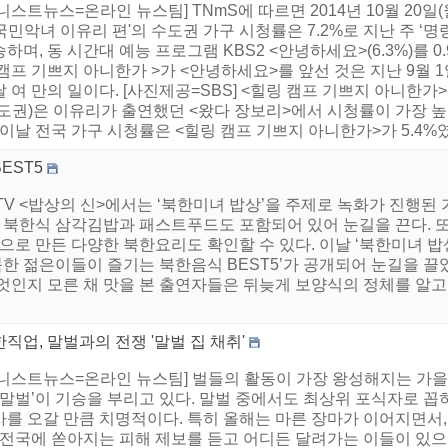
니스트뉴스=온라인 뉴스팀] TNmS에 따르면 2014년 10월 20일
‘국민악녀 이유리 편'의 수도권 가구 시청률은 7.2%로 지난 주 ‘명랑소
하며, 동 시간대 예능 프로그램 KBS2 <안녕하세요>(6.3%)를 0
캠프 기쁘지 아니한가 >가 <안녕하세요>를 앞선 것은 지난 9월 1일
 여 만의 일이다. [사진제공=SBS] <힐링 캠프 기쁘지 아니한가>
도권)은 이유리가 출연했던 <왔다 장보리>에서 시청률이 가장 높았
 이날 전국 가구 시청률은 <힐링 캠프 기쁘지 아니한가>가 5.4%였으
EST5
TV <밥상의 신>에서는 ‘북한미녀 밥상’을 주제로 녹화가 진행된
중엔 북한식 삼각김밥과 패스트푸드도 포함되어 있어 눈길을 끈다.
’으로 만든 다양한 북한요리도 확인할 수 있다. 이날 ‘북한미녀 
북한 젊은이들이 즐기는 북한음식 BEST5’가 공개되어 눈길을 끌
엇인지 모른 채 맛을 본 출연자들은 뒤늦게 보양식의 정체를 알고 
직업, 말벌과의 전쟁 '말벌 집 채취'
어니스트뉴스=온라인 뉴스팀] 벌들의 활동이 가장 왕성해지는 가을철
‘말벌’이 기승을 부리고 있다. 말벌 중에서도 최상위 포식자로 꼽
사를 오갈 만큼 치명적이다. 특히 올해는 마른 장마가 이어지면서,
 전국에 쏟아지는 피해 제보를 듣고 어디든 달려가는 이들이 있으