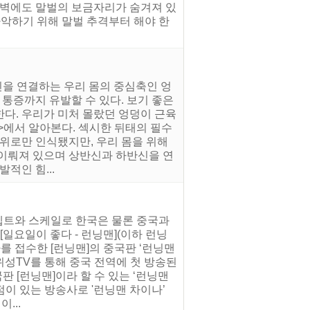
 절벽에도 말벌의 보금자리가 숨겨져 있
 파악하기 위해 말벌 추격부터 해야 한
신을 연결하는 우리 몸의 중심축인 엉
 통증까지 유발할 수 있다. 보기 좋은
다. 우리가 미처 몰랐던 엉덩이 근육
밀>에서 알아본다. 섹시한 뒤태의 필수
부위로만 인식됐지만, 우리 몸을 위해
 이뤄져 있으며 상반신과 하반신을 연
적인 힘...
콘셉트와 스케일로 한국은 물론 중국과
일요일이 좋다 - 런닝맨](이하 런닝
를 접수한 [런닝맨]의 중국판 ‘런닝맨
강위성TV를 통해 중국 전역에 첫 방송된
국판 [런닝맨]이라 할 수 있는 ‘런닝맨
이 있는 방송사로 '런닝맨 차이나’
...