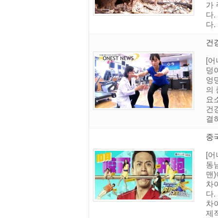
가 
다.
다.
건강
[
덩이
엉
의 
요
건
결하
중국
[어
동남
맨)
차이
다.
차
제작