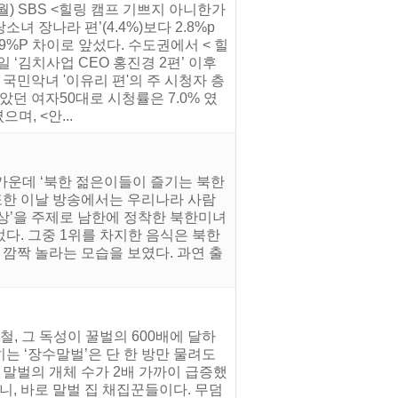
(월) SBS <힐링 캠프 기쁘지 아니한가
녀 장나라 편’(4.4%)보다 2.8%p
.9%P 차이로 앞섰다. 수도권에서 < 힐
 ‘김치사업 CEO 홍진경 2편’ 이후
 국민악녀 '이유리 편'의 주 시청자 층
던 여자50대로 시청률은 7.0% 였
며, <안...
 가운데 ‘북한 젊은이들이 즐기는 북한
 또한 이날 방송에서는 우리나라 사람
밥상’을 주제로 남한에 정착한 북한미녀
었다. 그중 1위를 차지한 음식은 북한
깜짝 놀라는 모습을 보였다. 과연 출
, 그 독성이 꿀벌의 600배에 달하
히는 ‘장수말벌’은 단 한 방만 물려도
 말벌의 개체 수가 2배 가까이 급증했
니, 바로 말벌 집 채집꾼들이다. 무덤