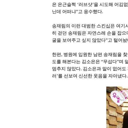
은 은근슬쩍 ‘러브샷’을 시도해 어김
닌데 어떠냐”고 응수했다.
송재림의 이런 대범한 스킨십은 여기서 
히 걷던 송재림은 자연스레 손을 잡으
굴을 보여주고 싶지 않았다”고 털어놨
한편, 병원에 입원한 남편 송재림을 찾
도를 해본다는 김소은은 “무섭다”며 
멈추지 않았다. 김소은과 말이 없어도 
러’를 선보여 신선한 웃음을 자아냈다.