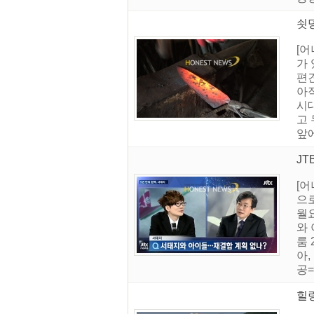
쇳
[
가
편
아
시
고
앞에
JT
[어
으로
월요
와 
룸 
아,
공=
힐