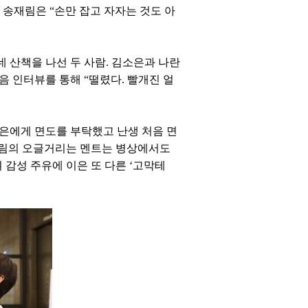
송재림은 “손만 잡고 자자는 것도 아
네 산책을 나선 두 사람. 김소은과 나란
 인터뷰를 통해 “떨렸다. 빨개진 얼
소은에게 면도를 부탁했고 난생 처음 면
송재림의 오글거리는 멘트는 병상에서도
 감성 주유에 이은 또 다른 ‘고막테