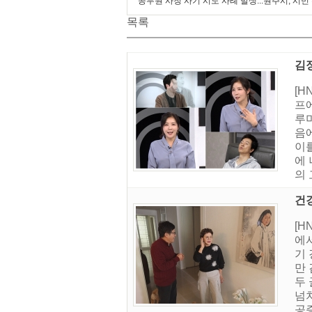
공무원 사칭 사기 시도 사례 발생...원주시, 시민
목록
김정
[H
프
루
음에
이
에 
의 
건강
[H
에
기 
만 
두
넘치
공증