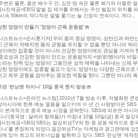
주변은 물론, 좁은 배수구 안, 깊은 땅 속은 물론 폐가와 아찔한
 [사진제공=EBS] 말벌 집 제거를 위해서는 우선 벌집의 위치를
 시속 50km의 작디작은 말벌 쫓기는 늘 긴장의 연속이다. 게다...
한 엉덩이 만들기 '엉덩이 근육 운동법'
어니스트뉴스=손시훈기자] 우리 몸의 중심 엉덩이, 상반신과 하반
 근육이 약해지면 몸의 균형을 유지할 수 없을 뿐만 아니라 허리
덩이에만 집중할 것이 아니라 건강한 엉덩이에도 관심을 가져야 한
중요성과 건강한 엉덩이 만드는 운동법까지 <생/로/병/사/의 비
소라는 탄력 있는 엉덩이! 그동안은 성적 매력을 나타내는 신체 
강한 엉덩이에도 집중할 필요가 있다. 엉덩이는 다양한 근육으로
고 좌우 균형을 잡아주는 중요한 역할을 한다. 그뿐만 아니라 폭발
판 '런닝맨 차이나' 10일 중국 현지 방송
니스트뉴스=온라인 뉴스팀] 2010년 7월 방송 이후, 차별화된 
아시아에 한류 예능 열풍을 일으키며 수 년 간 사랑받아온 SBS [
이 본격적으로 중국 예능 시장을 공략한다. SBS에 따르면 아시아
나’(중국명 : 달려라 형제들)가 마침내 10월 10일(금) 중국 절
 [사진제공=SBS] SBS는 절강위성TV와 한·중 공동 제작으로 중
이나’를 론칭하게 되었다.절강위성TV는 마케팅과 광고판매에 강점
에 있어 최고의 파트너십을 발휘하고 있다. SBS '런닝맨' 제작진이