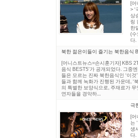
[어
> 
상승
링 
한달
(수
다.
북한 젊은이들이 즐기는 북한음식 B
[어니스트뉴스=손시훈기자] KBS 2
음식 BEST5’가 공개되었다. 그
들은 모르는 진짜 북한음식인 ‘이것
들과 함께 녹화가 진행된 가운데, ‘
의 특별한 보양식으로, 주재료가 무
연자들을 경악하...
극한
[
는 
생
다.