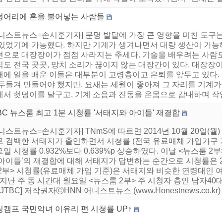
덩어리에 혼을 불어넣는 사람들
어니스트뉴스=손시훈기자] 문명 발달에 가장 큰 영향을 미친 도구
 있었기에 가능했다. 하지만 기계가 생겨나면서 대량 생산이 가능
견으로 대장장이가 점점 사라지는 추세다. 기술을 배우려는 사람도
직도 전국 곳곳, 망치 소리가 끊이지 않는 대장간이 있다. 대장장
대에 일을 배운 이들은 대부분이 고령층이고 은퇴를 앞두고 있다. 
 두들겨 만들어야 했지만, 요새는 세월이 좋아져 그 자리를 기계가
서 쇳덩이를 달구고, 기계 소음과 진동을 온몸으로 감내하며 작업
BC 뉴스룸 최고 1분 시청률 '서태지와 아이들' 재결합
니스트뉴스=손시훈기자] TNmS에 따르면 2014년 10월 20일(월) 
 컴백한 서태지가 출연하면서 시청률 (전국 유료매체 가입가구 기준
일 시청률 0.932%보다 0.639%p 상승하였다. 이날 <뉴스룸 2
아이들’의 재결합에 대해 서태지가 답변하는 순간으로 시청률은 2
2부> 시청률(유료매체 가입 기준)은 서태지와 비슷한 연령대인 여자
 지난 주 동 시간대 월요일 <뉴스룸 2부> 주 시청자 층인 남자4
JTBC] 저작권자ⓒHNN 어니스트뉴스 (www.Honestnews.co.
링캠프 국민악녀 이유리 편 시청률 UP↑