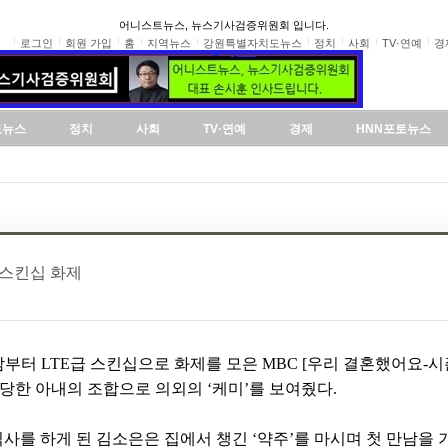
어니스트뉴스, 뉴스기사검증위원회 입니다.
로그인
회원 가입
홈
지역뉴스
강원특별자치도뉴스
정치
사회
TV·연예
경
도뉴스
정치
사회
TV·연예
경제
HNN포토뉴스
 스킨십 화제
부터 LTE급 스킨십으로 화제를 모은 MBC [우리 결혼했어요-시
당한 아내의 조합으로 의외의 ‘케미’를 보여줬다.
 식사를 하게 된 김소은은 집에서 챙긴 ‘약주’를 마시며 첫 만남을