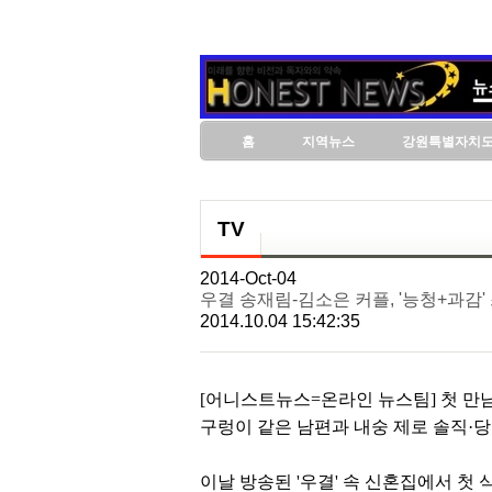
홈
지역뉴스
강원특별자치
TV
2014-Oct-04
우결 송재림-김소은 커플, '능청+과감'
2014.10.04 15:42:35
[어니스트뉴스=온라인 뉴스팀] 첫 만남
구렁이 같은 남편과 내숭 제로 솔직·당
이날 방송된 '우결' 속 신혼집에서 첫