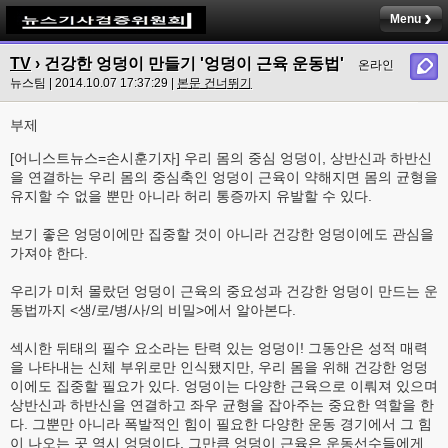
Menu
TV
› 건강한 엉덩이 만들기 '엉덩이 근육 운동법'
온라인
뉴스팀 | 2014.10.07 17:37:29 |
본문 건너뛰기
부제
[어니스트뉴스=손시훈기자] 우리 몸의 중심 엉덩이, 상반신과 하반신
을 연결하는 우리 몸의 중심축인 엉덩이 근육이 약해지면 몸의 균형을
유지할 수 없을 뿐만 아니라 허리 통증까지 유발할 수 있다.
보기 좋은 엉덩이에만 집중할 것이 아니라 건강한 엉덩이에도 관심을
가져야 한다.
우리가 미처 몰랐던 엉덩이 근육의 중요성과 건강한 엉덩이 만드는 운
동법까지 <생/로/병/사/의 비밀>에서 알아본다.
섹시한 뒤태의 필수 요소라는 탄력 있는 엉덩이! 그동안은 성적 매력
을 나타내는 신체 부위로만 인식됐지만, 우리 몸을 위해 건강한 엉덩
이에도 집중할 필요가 있다. 엉덩이는 다양한 근육으로 이뤄져 있으며
상반신과 하반신을 연결하고 좌우 균형을 잡아주는 중요한 역할을 한
다. 그뿐만 아니라 폭발적인 힘이 필요한 다양한 운동 경기에서 그 힘
이 나오는 곳 역시 엉덩이다. 그만큼 엉덩이 근육은 운동선수들에게