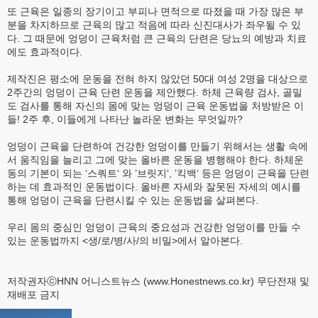
또 근육은 일종의 장기이고 부피나 면적으로 따졌을 때 가장 많은 부
분을 차지하므로 근육의 많고 적음에 따라 신진대사가 좌우될 수 있
다. 그 때문에 엉덩이 근육처럼 큰 근육의 단련은 당뇨의 예방과 치료
에도 효과적이다.
제작진은 평소에 운동을 전혀 하지 않았던 50대 여성 2명을 대상으로
2주간의 엉덩이 근육 단련 운동을 제안했다. 하체 근육량 검사, 골밀
도 검사를 통해 자신의 몸에 맞는 엉덩이 근육 운동법을 처방받은 이
들! 2주 후, 이들에게 나타난 놀라운 변화는 무엇일까?
엉덩이 근육을 단련하여 건강한 엉덩이를 만들기 위해서는 생활 속에
서 움직임을 늘리고 그에 맞는 올바른 운동을 병행해야 한다. 하체운
동의 기본이 되는 ‘스쿼트‘ 와 ’브릿지‘, ’킥백‘ 등은 엉덩이 근육을 단련
하는 데 효과적인 운동법이다. 올바른 자세와 잘못된 자세의 예시를
통해 엉덩이 근육을 단련시킬 수 있는 운동법을 살펴본다.
우리 몸의 중심인 엉덩이 근육의 중요성과 건강한 엉덩이를 만들 수
있는 운동법까지 <생/로/병/사/의 비밀>에서 알아본다.
저작권자ⓒHNN 어니스트뉴스 (www.Honestnews.co.kr) 무단전재 및
재배포 금지