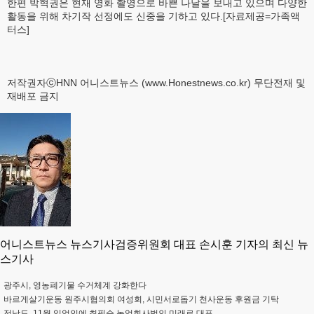
한편 박혁권은 현재 영화 촬영으로 바쁜 나날을 보내고 있으며 다양한
활동을 위해 차기작 선정에도 신중을 기하고 있다.[자료제공=가족액
터스]
저작권자ⓒHNN 어니스트뉴스 (www.Honestnews.co.kr) 무단전재 및
재배포 금지
어니스트뉴스 뉴스기사검증위원회 대표 손시훈 기자의 최신 뉴
스기사
광주시, 영농폐기물 수거체계 강화한다
바르게살기운동 원주시협의회 여성회, 시민서로돕기 천사운동 후원금 기탁
전남도, 11월 임업인에 최필승 농업회사법인 미래로 대표