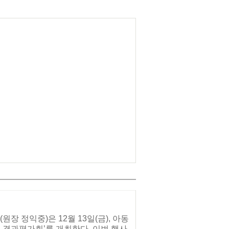
 정익중)은 12월 13일(금), 아동
업 결과평가회’를 개최한다. 이번 행사