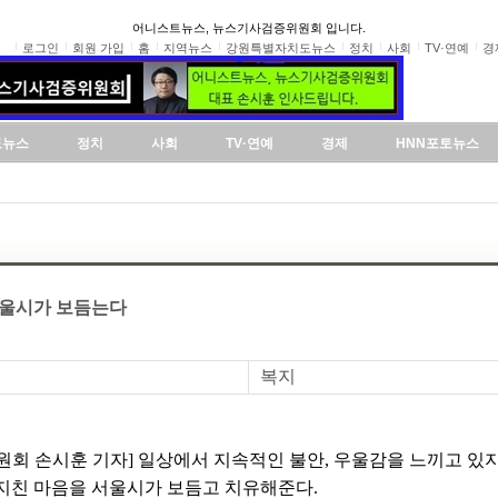
어니스트뉴스, 뉴스기사검증위원회 입니다.
로그인
회원 가입
홈
지역뉴스
강원특별자치도뉴스
정치
사회
TV·연예
경
도뉴스
정치
사회
TV·연예
경제
HNN포토뉴스
서울시가 보듬는다
복지
회 손시훈 기자] 일상에서 지속적인 불안, 우울감을 느끼고 있지
지친 마음을 서울시가 보듬고 치유해준다.