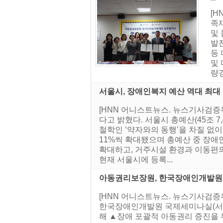
[
족
및
발
등
및
량
서울시, 장애인복지 예산 역대 최
[HNN 어니스트뉴스. 뉴스기사검증위
다고 밝혔다. 서울시 총예산(45조 7,
철학인 ‘약자와의 동행’을 차질 없이
11%씩 확대됐으며 총예산 중 장애인
확대하고, 거주시설 환경과 이동편의
현재 서울시에 등록...
아동권리보장원, 한국장애인개발원과
[HNN 어니스트뉴스. 뉴스기사검증
한국장애인개발원 국제세미나실(서울
해 ▲장애 포괄적 아동권리 증진을 