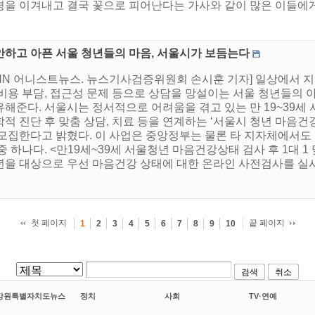
경을 이겨내고 결국 꽃으로 피어난다는 가사와 같이 많은 이들에게 
안하고 아픈 서울 청년들의 마음, 서울시가 보듬는다
HNN 어니스트뉴스. 뉴스기사검증위원회 손시훈 기자] 일상에서 
 비용 부담, 접근성 문제 등으로 상담을 망설이는 서울 청년들의
유해준다. 서울시는 정서적으로 어려움을 겪고 있는 만 19~39세
적 진단 후 맞춤 상담, 치료 등을 연계하는 ‘서울시 청년 마음건강
 모집한다고 밝혔다. 이 사업은 중앙정부는 물론 타 지자체에서
중 하나다. <만19세~39세 서울청년 마음건강상태 검사 후 1대 1
년을 대상으로 우선 마음건강 상태에 대한 온라인 사전검사를 실시하
첫 페이지
끝 페이지
1
2
3
4
5
6
7
8
9
10
검색
취소
강원특별자치도뉴스
정치
사회
TV·연예