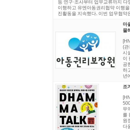
등 연구·조사부터 업무교류까지 다
이행하고 유엔아동권리협약 이행을 
진활동을 지속했다. 이번 업무협약은 
마
물
[
(
시
이
공
하
년에
조
[
50
무
를 
원
다움