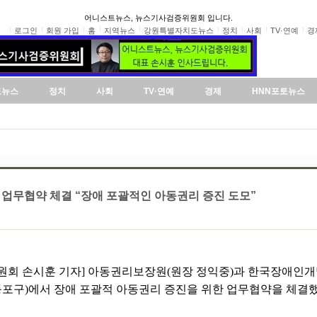
어니스트뉴스, 뉴스기사검증위원회 입니다.
로그인
회원 가입
홈
지역뉴스
강원특별자치도뉴스
정치
사회
TV·연예
경
도뉴스
정치
사회
TV·연예
경제
HNN포토뉴스
업무협약 체결 “장애 포괄적인 아동권리 증진 도모”
회 손시훈 기자] 아동권리보장원(원장 정익중)과 한국장애인개발원(
포구)에서 장애 포괄적 아동권리 증진을 위한 업무협약을 체결했