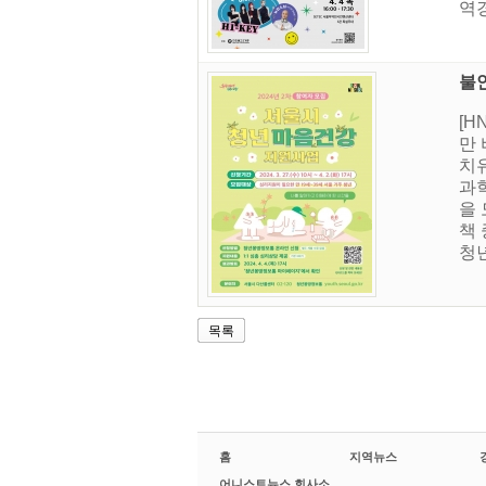
역
불
[
만
치
과학
을
책 
청
목록
홈
지역뉴스
어니스트뉴스 회사소