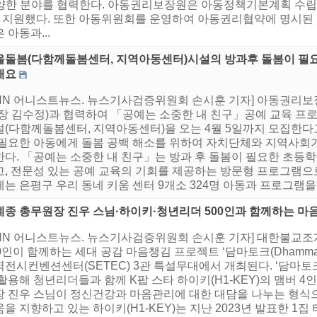
양한 분야를 협력한다. 아동권리보장원은 아동정책기본계획 수립 
지원했다. 또한 아동위원회를 운영하여 아동권리협약에 명시된 ‘
아동과...
을돌봄(다함께돌봄센터, 지역아동센터)시설의 방과후 돌봄이 필
해요
HNN 어니스트뉴스. 뉴스기사검증위원회 손시훈 기자] 아동권리
관장 김수정)과 협력하여 「공예는 소중한 내 친구」공예 교육 프
설(다함께돌봄센터, 지역아동센터)을 오는 4월 5일까지 모집한다고
 필요한 아동에게 돌봄 공백 해소를 위하여 자치단체와 지역사회
한다. 「공예는 소중한 내 친구」는 방과 후 돌봄이 필요한 초등
고, 전문성 있는 공예 교육의 기회를 제공하는 방문형 프로그램으로
는 은평구 우리 동네 키움 센터 9개소 324명 아동과 프로그램을 운
계종 총무원장 진우 스님·하이키·청년리더 500인과 함께하는 마음
HNN 어니스트뉴스. 뉴스기사검증위원회 손시훈 기자] 대한불교
0인이 함께하는 세대 공감 마음챙김 프로젝트 ‘담마토크(Dhamma ta
역전시컨벤션센터(SETEC) 3관 특설무대에서 개최된다. ‘담마토
활용해 청년리더들과 함께 K팝 스타 하이키(H1-KEY)의 맴버 4인(
장 진우 스님이 정신건강과 마음관리에 대한 대담을 나누는 형식
을 지향하고 있는 하이키(H1-KEY)는 지난 2023년 발표한 1집