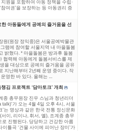
지원을 포함하여 아동 정책을 수립·
참여권’을 보장하는 등 아동권리 증
요한 아동들에게 공예의 즐거움을 선
보장원(원장 정익중)은 서울공예박물관
로그램에 참여할 서울지역 내 마을돌봄
 밝혔다. * 마을돌봄은 방과후 돌봄
가 협력해 아동에게 돌봄서비스를 제
학생을 대상으로 공예의 즐거움을 공유
 지난해부터 2년째 운영 중이다. 작
영한 바 있다. 올해는 ...
챙김 프로젝트 ‘담마토크’ 개최
조계종 총무원장 진우 스님과 청년리더
lk)’가 오는 4월 4일 오후 4시, 서울
크’는 명상과 같은 한국 전통 정신문화
서이, 리이나, 휘서, 옐), 조계종 총무
으로 진행된다. 당당하고 건강한 아름
 타이틀곡 ‘건물 사이에 피어난 장미’가