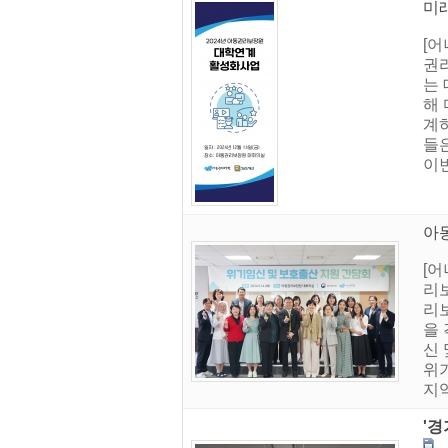
미
[어
권리
는
해
계
들
이번
아
[어
리
리보
을
신
위
지역
'