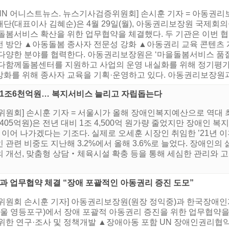
HNN 어니스트뉴스. 뉴스기사검증위원회] 손시훈 기자 = 아동권
재단(대표이사 김혜순)은 4월 29일(월), 아동권리보장원 국제회
 돌봄서비스 확산을 위한 업무협약을 체결했다. 두 기관은 이번 
전 방안 ▲아동돌봄 종사자 전문성 강화 ▲아동권리 교육 콘텐츠 
 다양한 분야를 협력한다. 아동권리보장원은 ‘마을돌봄서비스 품
 다함께돌봄센터를 지원하고 사업의 운영 내실화를 위해 정기평가
강화를 위해 종사자 교육을 기획·운영하고 있다. 아동권리보장원과
대 1조6천억원… 복지서비스 늘리고 자립돕는다
원회] 손시훈 기자 = 서울시가 올해 장애인복지예산으로 역대 최대
405억원)은 전년 대비 1조 4,500억 원가량 줄었지만 장애인 복지 
 이어 나가겠다는 기조다. 실제로 오세훈 시장인 취임한 ’21년 
 관련 비중도 지난해 3.2%에서 올해 3.6%로 늘었다. 장애인의
 개선, 맞춤형 상담‧체육시설 확충 등을 통해 세심한 관리와 고
 업무협약 체결 “장애 포괄적인 아동권리 증진 도모”
위원회 손시훈 기자] 아동권리보장원(원장 정익중)과 한국장애인개발
 영등포구)에서 장애 포괄적 아동권리 증진을 위한 업무협약을 
위한 연구·조사 및 정책개발 ▲장애아동 포함 UN 장애인권리협