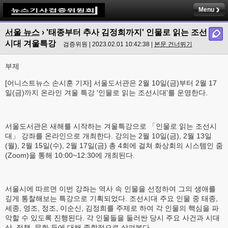
Menu
서울 뉴스
›
'태종부터 추사 김정희까지' 인물로 읽는 조선
시대 겨울특강
검증위원 | 2023.02.01 10:42:38 |
본문 건너뛰기
부제
[어니스트뉴스 손시훈 기자] 서울도서관은 2월 10일(금)부터 2월 17
일(금)까지 온라인 겨울 특강 '인물로 읽는 조선시대'를 운영한다.
서울도서관은 새해를 시작하는 겨울특강으로 「인물로 읽는 조선시
대」 강좌를 온라인으로 개최한다. 강의는 2월 10일(금), 2월 13일
(월), 2월 15일(수), 2월 17일(금) 총 4회에 걸쳐 화상회의 시스템인 줌
(Zoom)을 통해 10:00~12:30에 개최된다.
서울시에 따르면 이번 강좌는 역사 속 인물을 선정하여 그의 생애를
깊게 통찰해보는 특강으로 기획되었다. 조선시대 주요 인물 중 태종,
세종, 영조, 정조, 이순신, 김정희를 주제로 하여 각 인물의 핵심을 파
악할 수 있도록 진행된다. 각 인물들을 둘러싼 당시 주요 사건과 시대
상, 정책, 문화 등에 대해 종합적으로 살펴본다.