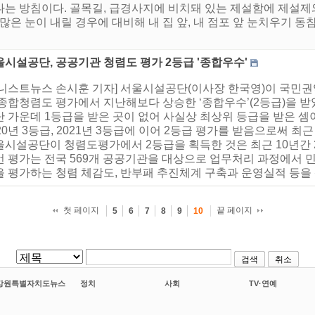
는 방침이다. 골목길, 급경사지에 비치돼 있는 제설함에 제설제
많은 눈이 내릴 경우에 대비해 내 집 앞, 내 점포 앞 눈치우기 동
울시설공단, 공공기관 청렴도 평가 2등급 '종합우수'
어니스트뉴스 손시훈 기자] 서울시설공단(이사장 한국영)이 국민권
종합청렴도 평가에서 지난해보다 상승한 ‘종합우수’(2등급)을 받았
 가운데 1등급을 받은 곳이 없어 사실상 최상위 등급을 받은 셈이
20년 3등급, 2021년 3등급에 이어 2등급 평가를 받음으로써 최
울시설공단이 청렴도평가에서 2등급을 획득한 것은 최근 10년간
번 평가는 전국 569개 공공기관을 대상으로 업무처리 과정에서 
 평가하는 청렴 체감도, 반부패 추진체계 구축과 운영실적 등을 평
첫 페이지
끝 페이지
5
6
7
8
9
10
검색
취소
강원특별자치도뉴스
정치
사회
TV·연예