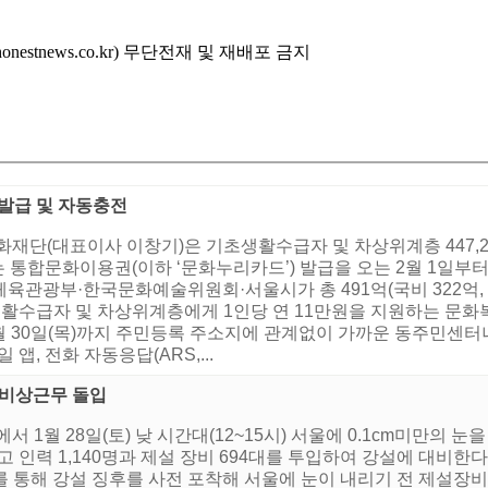
stnews.co.kr) 무단전재 및 재배포 금지
 발급 및 자동충전
화재단(대표이사 이창기)은 기초생활수급자 및 차상위계층 447,2
통합문화이용권(이하 ‘문화누리카드’) 발급을 오는 2월 1일부터 
관광부·한국문화예술위원회·서울시가 총 491억(국비 322억, 시
의 기초생활수급자 및 차상위계층에게 1인당 연 11만원을 지원하는 
1월 30일(목)까지 주민등록 주소지에 관계없이 가까운 동주민센
일 앱, 전화 자동응답(ARS,...
설 비상근무 돌입
 1월 28일(토) 낮 시간대(12~15시) 서울에 0.1cm미만의 눈
 인력 1,140명과 제설 장비 694대를 투입하여 강설에 대비한
V를 통해 강설 징후를 사전 포착해 서울에 눈이 내리기 전 제설