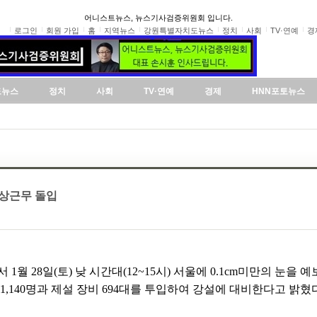
어니스트뉴스, 뉴스기사검증위원회 입니다.
로그인
회원 가입
홈
지역뉴스
강원특별자치도뉴스
정치
사회
TV·연예
경
도뉴스
정치
사회
TV·연예
경제
HNN포토뉴스
비상근무 돌입
월 28일(토) 낮 시간대(12~15시) 서울에 0.1cm미만의 눈을 
1,140명과 제설 장비 694대를 투입하여 강설에 대비한다고 밝혔다