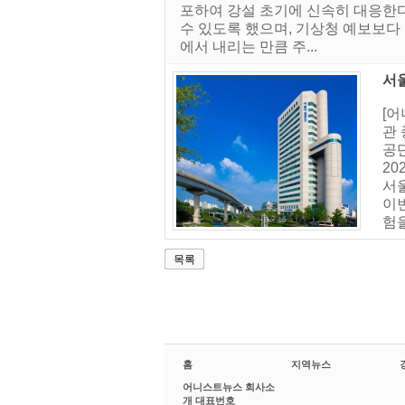
포하여 강설 초기에 신속히 대응한다
수 있도록 했으며, 기상청 예보보다 
에서 내리는 만큼 주...
서
[
관 
공단
20
서
이
험을
목록
홈
지역뉴스
어니스트뉴스 회사소
개 대표번호