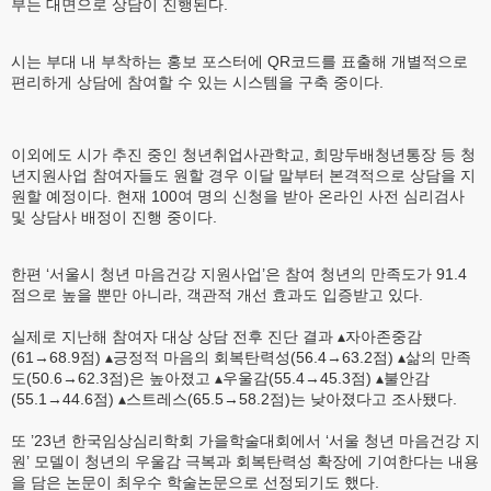
부는 대면으로 상담이 진행된다.
시는 부대 내 부착하는 홍보 포스터에 QR코드를 표출해 개별적으로
편리하게 상담에 참여할 수 있는 시스템을 구축 중이다.
이외에도 시가 추진 중인 청년취업사관학교, 희망두배청년통장 등 청
년지원사업 참여자들도 원할 경우 이달 말부터 본격적으로 상담을 지
원할 예정이다. 현재 100여 명의 신청을 받아 온라인 사전 심리검사
및 상담사 배정이 진행 중이다.
한편 ‘서울시 청년 마음건강 지원사업’은 참여 청년의 만족도가 91.4
점으로 높을 뿐만 아니라, 객관적 개선 효과도 입증받고 있다.
실제로 지난해 참여자 대상 상담 전후 진단 결과 ▴자아존중감
(61→68.9점) ▴긍정적 마음의 회복탄력성(56.4→63.2점) ▴삶의 만족
도(50.6→62.3점)은 높아졌고 ▴우울감(55.4→45.3점) ▴불안감
(55.1→44.6점) ▴스트레스(65.5→58.2점)는 낮아졌다고 조사됐다.
또 ’23년 한국임상심리학회 가을학술대회에서 ‘서울 청년 마음건강 지
원’ 모델이 청년의 우울감 극복과 회복탄력성 확장에 기여한다는 내용
을 담은 논문이 최우수 학술논문으로 선정되기도 했다.