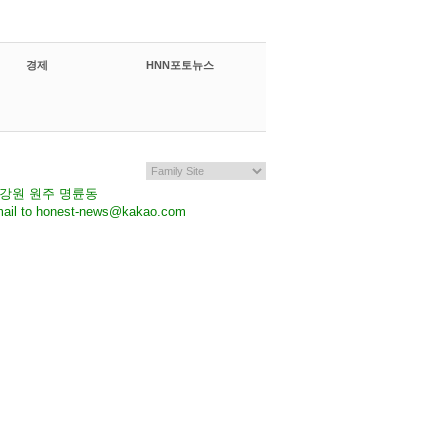
경제
HNN포토뉴스
7 강원 원주 명륜동
il to honest-news@kakao.com