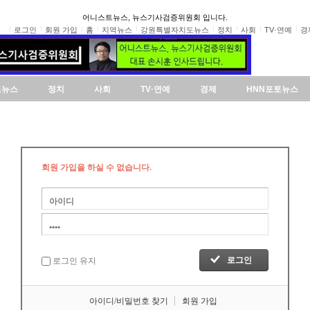
어니스트뉴스, 뉴스기사검증위원회 입니다.
로그인
회원 가입
홈
지역뉴스
강원특별자치도뉴스
정치
사회
TV·연예
경
도뉴스
정치
사회
TV·연예
경제
HNN포토뉴스
회원 가입을 하실 수 없습니다.
로그인 유지
아이디/비밀번호 찾기
회원 가입