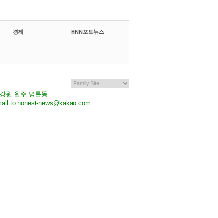
경제
HNN포토뉴스
7 강원 원주 명륜동
il to honest-news@kakao.com