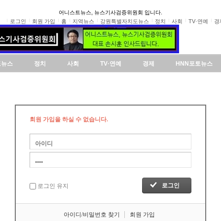
어니스트뉴스, 뉴스기사검증위원회 입니다.
로그인
회원 가입
홈
지역뉴스
강원특별자치도뉴스
정치
사회
TV·연예
경
도뉴스
정치
사회
TV·연예
경제
HNN포토뉴스
회원 가입을 하실 수 없습니다.
로그인 유지
아이디/비밀번호 찾기
회원 가입