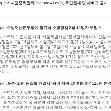
기사검증위원회(honestnews.co.kr) 무단전재 및 재배포 금지
울시 소방재난본부장에 황기석 소방정감 2월 14일자 부임
어니스트뉴스 손시훈 기자] 서울특별시는 “정부인사에 따라 신임 
정감이 2월 14일자로 부임했다” 라고 14일(화) 밝혔다. 서울
장은 2022년 1월부터 올 2월 13일까지 소방청 화재예방국장, 
 소방본부장(2019년), 제주특별자치도 소방본부장(2016년),
단장(2015년), 전북 익산소방서장(2012년), 경기도 오산소방서
. 황 본부장은 중앙부서의 각종 요직과 일선 현장을 두루 거친 
능력이 탁월하다는 평을 받고 있다. 또한, 특유의 친화력을 바
운 ...
시, 육아 고민 원스톱 해결사 '육아 지원 코디네이터' 120명 본
어니스트뉴스 손시훈 기자] 서울시는 아이 키우기 좋은 도시를 만
로, 육아 고민 원스톱 해결사 ‘육아 지원 코디네이터’ 활동을 본
’는 엄마아빠에게 꼭 필요한 알짜 육아 정보를 정리해서 알려주고 
 아이 배변훈련은 어떻게 해야 할지, 주말에 아이와 함께 갈 수 