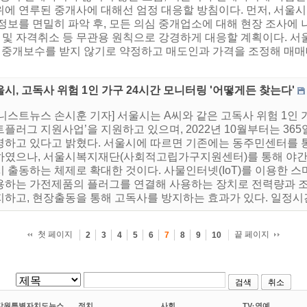
에 연루된 중개사에 대해선 엄정 대응할 방침이다. 먼저, 서울
보를 면밀히 파악 후, 모든 의심 중개업소에 대해 현장 조사에 나
및 자격취소 등 무관용 원칙으로 강경하게 대응할 계획이다. 
 중개보수를 받지 않기로 약정하고 매도인과 가격을 조정해 매매
시, 고독사 위험 1인 가구 24시간 모니터링 '어떻게든 찾는다'
니스트뉴스 손시훈 기자] 서울시는 A씨와 같은 고독사 위험 1인 
플러그 지원사업’을 지원하고 있으며, 2022년 10월부터는 36
하고 있다고 밝혔다. 서울시에 따르면 기존에는 동주민센터를 통해 주
하였으나, 서울시복지재단(사회적고립가구지원센터)를 통해 야간·
 출동하는 체제로 확대한 것이다. 사물인터넷(IoT)를 이용한 스
용하는 가전제품의 플러그를 연결해 사용하는 장치로 전력량과 
하고, 현장출동을 통해 고독사를 방지하는 효과가 있다. 일정시간(2
첫 페이지
끝 페이지
2
3
4
5
6
7
8
9
10
검색
취소
강원특별자치도뉴스
정치
사회
TV·연예