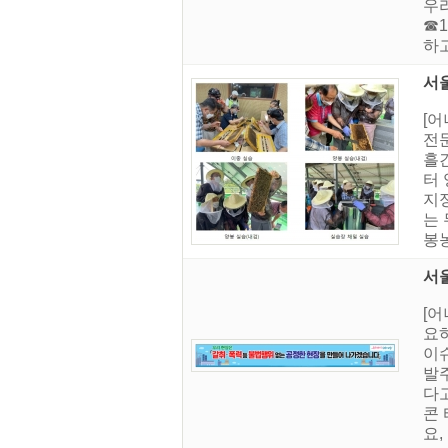
우
☎1
하고
서
[
전
흘간
터
지정
는 
봉농
서
[
요
이
발주
다고
콘 
요,