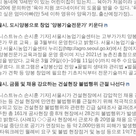
리 동네에 ‘0세반’이 있는 어린이집이 있는지… 육아가 처음이라 
20에 문의하면 ‘육아 지원 코디네이터’의 도움을 받을 수 있다. 
 싶은 엄마아빠(만 5세 이하 영유아 양육가정, 출산예정가정)...
울시, 도시양봉으로 창업 '양봉기술전문가' 키운다
어니스트뉴스 손시훈 기자] 서울시농업기술센터는 고부가가치 양
문가 무료 교육」을 3월부터 운영한다고 밝혔다. 서울시농업기술센
 서울시농업기술센터 누리집(http://agro.seoul.go.kr)에서 
 양봉전문가교육과정을 운영 중이며 지난 2021년 농촌진흥청으로
을 받았다. 교육은 3월 29일(수)~10월 11일(수)까지 매주 수요일
무료다. 프로그램은 ▴양봉산업 전망 ▴꿀벌의 생태와 관리법 ▴벌꿀
가 견학 등 양봉 창업에 필요한 기초지식부터 전문기술까지 골고루 
울시, 금품 및 채용 강요하는 건설현장 불법행위 근절 나선다
어니스트뉴스 손시훈 기자] 서울시가 건설현장에서 강압적인 채용 
하는 등 건설 현장에 만연한 불법행위를 근절하기 위해 적극적으로
슈되고 있는 건설현장 불법행위와 관련한 긴급 실태조사 결과(조사기
한 총 161개 공사현장 중 8개 현장에서 28건의 불법행위가 
 밝혔다. (사례1) ◇◇공사 현장에서 근로자 총 20명을 채용 
타설 중단으로 공기가 연장되는 등 약 2,000만원의 피해가 발생했
 타워크레인 월례비 요구 및 불법 현장점거 및 농성 등으로 1억7천