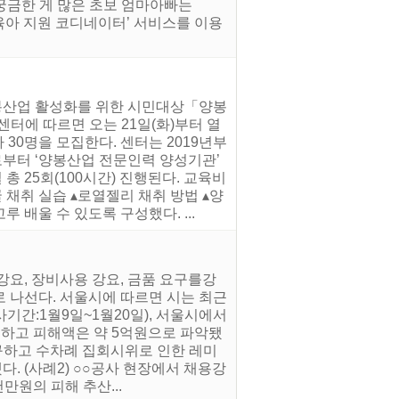
궁금한 게 많은 초보 엄마아빠는
‘육아 지원 코디네이터’ 서비스를 이용
봉산업 활성화를 위한 시민대상「양봉
터에 따르면 오는 21일(화)부터 열
참여자 30명을 모집한다. 센터는 2019년부
부터 ‘양봉산업 전문인력 양성기관’
 총 25회(100시간) 진행된다. 교육비
 채취 실습 ▴로열젤리 채취 방법 ▴양
배울 수 있도록 구성했다. ...
강요, 장비사용 강요, 금품 요구를강
 나선다. 서울시에 따르면 시는 최근
간:1월9일~1월20일), 서울시에서
발생하고 피해액은 약 5억원으로 파악됐
요구하고 수차례 집회시위로 인한 레미
다. (사례2) ○○공사 현장에서 채용강
만원의 피해 추산...