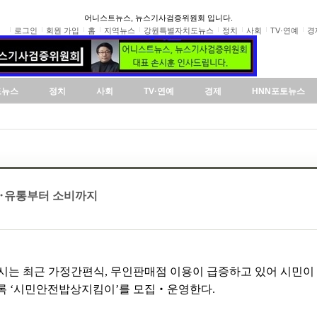
어니스트뉴스, 뉴스기사검증위원회 입니다.
로그인
회원 가입
홈
지역뉴스
강원특별자치도뉴스
정치
사회
TV·연예
경
도뉴스
정치
사회
TV·연예
경제
HNN포토뉴스
‥유통부터 소비까지
시는 최근 가정간편식, 무인판매점 이용이 급증하고 있어 시민
록 ‘시민안전밥상지킴이’를 모집‧운영한다.