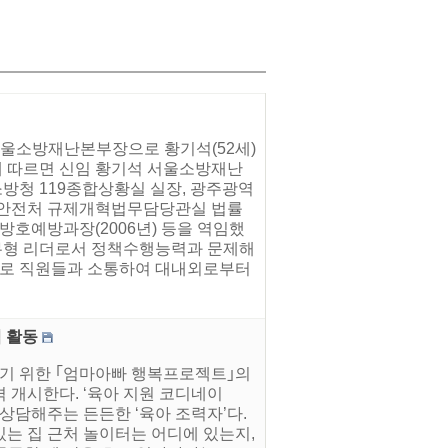
서울소방재난본부장으로 황기석(52세)
시에 따르면 신임 황기석 서울소방재난
소방청 119종합상황실 실장, 광주광역
 국민안전처 규제개혁법무담당관실 법률
 방호예방과장(2006년) 등을 역임했
실무형 리더로서 정책수행능력과 문제해
탕으로 직원들과 소통하여 대내외로부터
격 활동
들기 위한 ｢엄마아빠 행복프로젝트｣의
격 개시한다. ‘육아 지원 코디네이
상담해주는 든든한 ‘육아 조력자’다.
있는 집 근처 놀이터는 어디에 있는지,