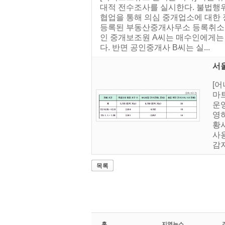
대적 전수조사를 실시한다. 불법행위
협업을 통해 의심 중개업소에 대한 정
등록된 부동산중개사무소 등록취소 
인 중개보조원 A씨는 매수인에게는
다. 반면 공인중개사 B씨는 실...
서울
[어
마트
운영
영
황시
사
감지
목록
홈
지역뉴스