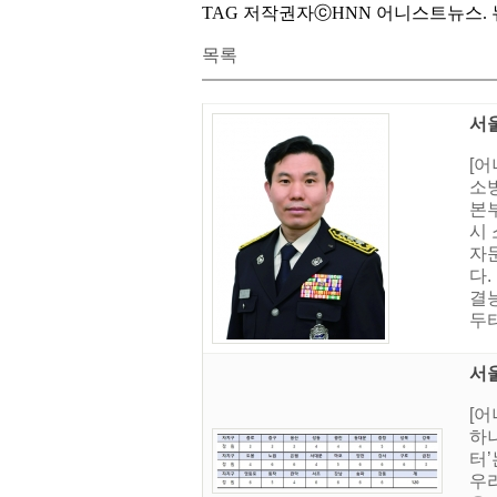
TAG 저작권자ⓒHNN 어니스트뉴스. 뉴스
목록
서
[
소방
본부
시
자문
다
결
두터
서울
[
하나
터
우리