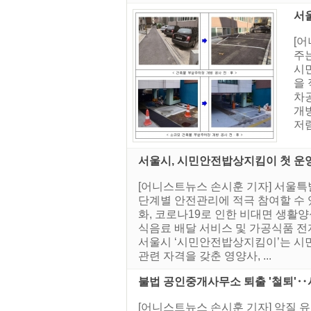
서
[
주
시
을
차
개방
저렴
서울시, 시민안전밥상지킴이 첫 
[어니스트뉴스 손시훈 기자] 서울
단계별 안전관리에 적극 참여할 수 
화, 코로나19로 인한 비대면 생활
식음료 배달 서비스 및 가공식품 전
서울시 ‘시민안전밥상지킴이’는 시
관련 자격을 갖춘 영양사, ...
불법 공인중개사무소 퇴출 '철퇴'‥
[어니스트뉴스 손시훈 기자] 악질 